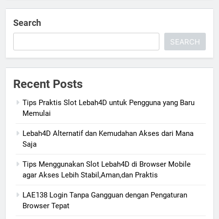
Search
SEARCH
Recent Posts
Tips Praktis Slot Lebah4D untuk Pengguna yang Baru
Memulai
Lebah4D Alternatif dan Kemudahan Akses dari Mana
Saja
Tips Menggunakan Slot Lebah4D di Browser Mobile
agar Akses Lebih Stabil,Aman,dan Praktis
LAE138 Login Tanpa Gangguan dengan Pengaturan
Browser Tepat