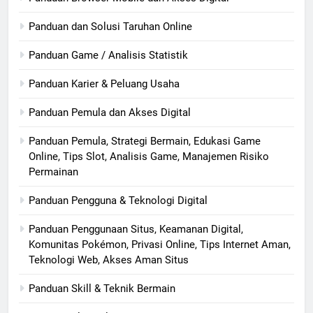
Panduan dan Solusi Taruhan Online
Panduan Game / Analisis Statistik
Panduan Karier & Peluang Usaha
Panduan Pemula dan Akses Digital
Panduan Pemula, Strategi Bermain, Edukasi Game
Online, Tips Slot, Analisis Game, Manajemen Risiko
Permainan
Panduan Pengguna & Teknologi Digital
Panduan Penggunaan Situs, Keamanan Digital,
Komunitas Pokémon, Privasi Online, Tips Internet Aman,
Teknologi Web, Akses Aman Situs
Panduan Skill & Teknik Bermain