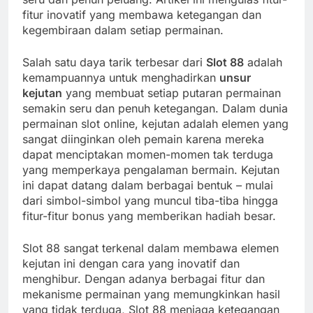
fitur inovatif yang membawa ketegangan dan
kegembiraan dalam setiap permainan.
Salah satu daya tarik terbesar dari
Slot 88
adalah
kemampuannya untuk menghadirkan
unsur
kejutan
yang membuat setiap putaran permainan
semakin seru dan penuh ketegangan. Dalam dunia
permainan slot online, kejutan adalah elemen yang
sangat diinginkan oleh pemain karena mereka
dapat menciptakan momen-momen tak terduga
yang memperkaya pengalaman bermain. Kejutan
ini dapat datang dalam berbagai bentuk – mulai
dari simbol-simbol yang muncul tiba-tiba hingga
fitur-fitur bonus yang memberikan hadiah besar.
Slot 88 sangat terkenal dalam membawa elemen
kejutan ini dengan cara yang inovatif dan
menghibur. Dengan adanya berbagai fitur dan
mekanisme permainan yang memungkinkan hasil
yang tidak terduga, Slot 88 menjaga ketegangan