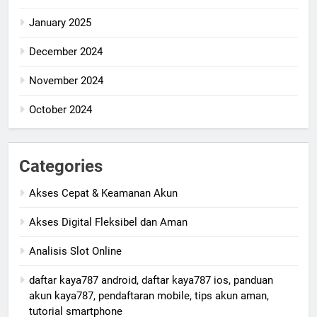
January 2025
December 2024
November 2024
October 2024
Categories
Akses Cepat & Keamanan Akun
Akses Digital Fleksibel dan Aman
Analisis Slot Online
daftar kaya787 android, daftar kaya787 ios, panduan
akun kaya787, pendaftaran mobile, tips akun aman,
tutorial smartphone