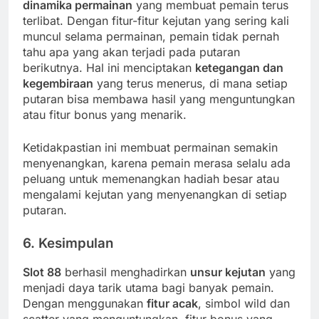
dinamika permainan
yang membuat pemain terus
terlibat. Dengan fitur-fitur kejutan yang sering kali
muncul selama permainan, pemain tidak pernah
tahu apa yang akan terjadi pada putaran
berikutnya. Hal ini menciptakan
ketegangan dan
kegembiraan
yang terus menerus, di mana setiap
putaran bisa membawa hasil yang menguntungkan
atau fitur bonus yang menarik.
Ketidakpastian ini membuat permainan semakin
menyenangkan, karena pemain merasa selalu ada
peluang untuk memenangkan hadiah besar atau
mengalami kejutan yang menyenangkan di setiap
putaran.
6.
Kesimpulan
Slot 88
berhasil menghadirkan
unsur kejutan
yang
menjadi daya tarik utama bagi banyak pemain.
Dengan menggunakan
fitur acak
, simbol wild dan