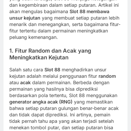
dan kegembiraan dalam setiap putaran. Artikel ini
akan mengulas bagaimana
Slot 88 membawa
unsur kejutan
yang membuat setiap putaran lebih
menarik dan menegangkan, serta bagaimana fitur-
fitur tertentu dalam permainan meningkatkan
peluang kemenangan.
1.
Fitur Random dan Acak yang
Meningkatkan Kejutan
Salah satu cara
Slot 88
menghadirkan unsur
kejutan adalah melalui penggunaan fitur
random
atau
acak
dalam permainan. Berbeda dengan
permainan yang hasilnya bisa diprediksi
berdasarkan pola tertentu, Slot 88 menggunakan
generator angka acak (RNG)
yang memastikan
bahwa setiap putaran gulungan benar-benar acak
dan tidak dapat diprediksi. Ini artinya, pemain
tidak pernah tahu apa yang akan terjadi setelah
menekan tombol putar, dan setiap putaran bisa