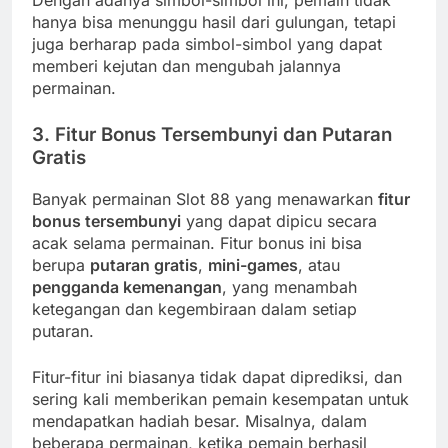
Dengan adanya simbol-simbol ini, pemain tidak
hanya bisa menunggu hasil dari gulungan, tetapi
juga berharap pada simbol-simbol yang dapat
memberi kejutan dan mengubah jalannya
permainan.
3.
Fitur Bonus Tersembunyi dan Putaran
Gratis
Banyak permainan Slot 88 yang menawarkan
fitur
bonus tersembunyi
yang dapat dipicu secara
acak selama permainan. Fitur bonus ini bisa
berupa
putaran gratis
,
mini-games
, atau
pengganda kemenangan
, yang menambah
ketegangan dan kegembiraan dalam setiap
putaran.
Fitur-fitur ini biasanya tidak dapat diprediksi, dan
sering kali memberikan pemain kesempatan untuk
mendapatkan hadiah besar. Misalnya, dalam
beberapa permainan, ketika pemain berhasil