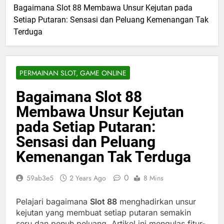
Bagaimana Slot 88 Membawa Unsur Kejutan pada
Setiap Putaran: Sensasi dan Peluang Kemenangan Tak
Terduga
PERMAINAN SLOT, GAME ONLINE
Bagaimana Slot 88
Membawa Unsur Kejutan
pada Setiap Putaran:
Sensasi dan Peluang
Kemenangan Tak Terduga
0
59ab3e5
2 Years Ago
8 Mins
Pelajari bagaimana
Slot 88
menghadirkan unsur
kejutan yang membuat setiap putaran semakin
seru dan penuh peluang. Artikel ini mengulas fitur-