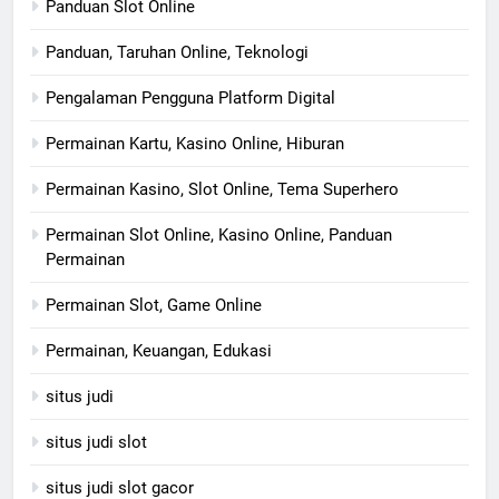
Panduan Slot Online
Panduan, Taruhan Online, Teknologi
Pengalaman Pengguna Platform Digital
Permainan Kartu, Kasino Online, Hiburan
Permainan Kasino, Slot Online, Tema Superhero
Permainan Slot Online, Kasino Online, Panduan
Permainan
Permainan Slot, Game Online
Permainan, Keuangan, Edukasi
situs judi
situs judi slot
situs judi slot gacor