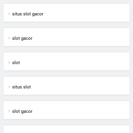
situs slot gacor
slot gacor
slot
situs slot
slot gacor