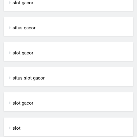
slot gacor
situs gacor
slot gacor
situs slot gacor
slot gacor
slot