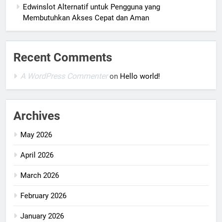
Edwinslot Alternatif untuk Pengguna yang
Membutuhkan Akses Cepat dan Aman
Recent Comments
A WordPress Commenter
on
Hello world!
Archives
May 2026
April 2026
March 2026
February 2026
January 2026