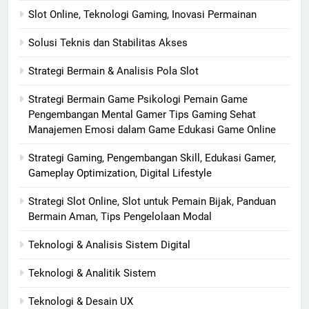
Slot Online, Teknologi Gaming, Inovasi Permainan
Solusi Teknis dan Stabilitas Akses
Strategi Bermain & Analisis Pola Slot
Strategi Bermain Game Psikologi Pemain Game
Pengembangan Mental Gamer Tips Gaming Sehat
Manajemen Emosi dalam Game Edukasi Game Online
Strategi Gaming, Pengembangan Skill, Edukasi Gamer,
Gameplay Optimization, Digital Lifestyle
Strategi Slot Online, Slot untuk Pemain Bijak, Panduan
Bermain Aman, Tips Pengelolaan Modal
Teknologi & Analisis Sistem Digital
Teknologi & Analitik Sistem
Teknologi & Desain UX