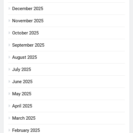
December 2025
November 2025
October 2025
September 2025
August 2025
July 2025
June 2025
May 2025
April 2025
March 2025
February 2025