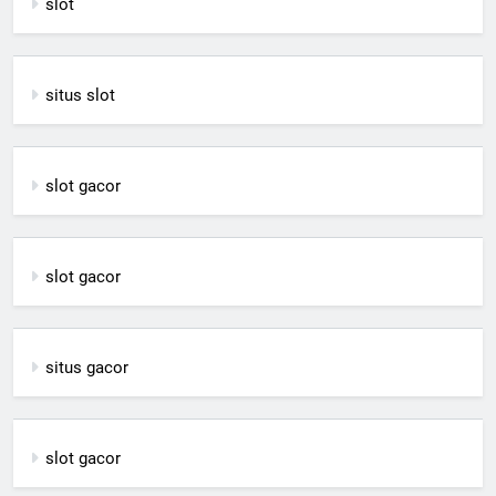
slot
situs slot
slot gacor
slot gacor
situs gacor
slot gacor