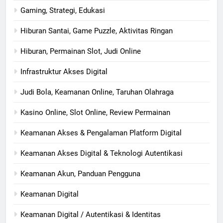
Gaming, Strategi, Edukasi
Hiburan Santai, Game Puzzle, Aktivitas Ringan
Hiburan, Permainan Slot, Judi Online
Infrastruktur Akses Digital
Judi Bola, Keamanan Online, Taruhan Olahraga
Kasino Online, Slot Online, Review Permainan
Keamanan Akses & Pengalaman Platform Digital
Keamanan Akses Digital & Teknologi Autentikasi
Keamanan Akun, Panduan Pengguna
Keamanan Digital
Keamanan Digital / Autentikasi & Identitas