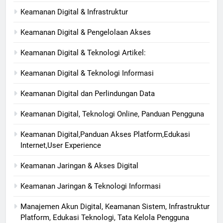
Keamanan Digital & Infrastruktur
Keamanan Digital & Pengelolaan Akses
Keamanan Digital & Teknologi Artikel:
Keamanan Digital & Teknologi Informasi
Keamanan Digital dan Perlindungan Data
Keamanan Digital, Teknologi Online, Panduan Pengguna
Keamanan Digital,Panduan Akses Platform,Edukasi
Internet,User Experience
Keamanan Jaringan & Akses Digital
Keamanan Jaringan & Teknologi Informasi
Manajemen Akun Digital, Keamanan Sistem, Infrastruktur
Platform, Edukasi Teknologi, Tata Kelola Pengguna