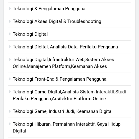
Teknologi & Pengalaman Pengguna
Teknologi Akses Digital & Troubleshooting
Teknologi Digital
Teknologi Digital, Analisis Data, Perilaku Pengguna
Teknologi Digital,Infrastruktur Web,Sistem Akses
Online,Manajemen Platform,Keamanan Akses
Teknologi Front-End & Pengalaman Pengguna
Teknologi Game Digital,Analisis Sistem Interaktif,Studi
Perilaku Pengguna,Arsitektur Platform Online
Teknologi Game, Industri Judi, Keamanan Digital
Teknologi Hiburan, Permainan Interaktif, Gaya Hidup
Digital