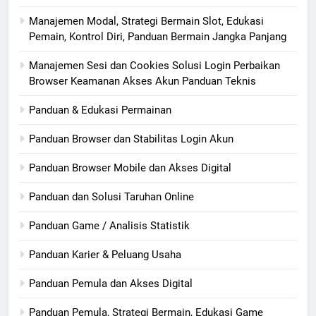
Manajemen Modal, Strategi Bermain Slot, Edukasi
Pemain, Kontrol Diri, Panduan Bermain Jangka Panjang
Manajemen Sesi dan Cookies Solusi Login Perbaikan
Browser Keamanan Akses Akun Panduan Teknis
Panduan & Edukasi Permainan
Panduan Browser dan Stabilitas Login Akun
Panduan Browser Mobile dan Akses Digital
Panduan dan Solusi Taruhan Online
Panduan Game / Analisis Statistik
Panduan Karier & Peluang Usaha
Panduan Pemula dan Akses Digital
Panduan Pemula, Strategi Bermain, Edukasi Game