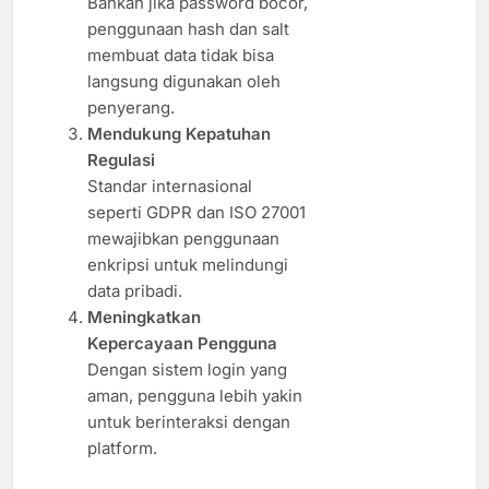
Bahkan jika password bocor,
penggunaan hash dan salt
membuat data tidak bisa
langsung digunakan oleh
penyerang.
Mendukung Kepatuhan
Regulasi
Standar internasional
seperti GDPR dan ISO 27001
mewajibkan penggunaan
enkripsi untuk melindungi
data pribadi.
Meningkatkan
Kepercayaan Pengguna
Dengan sistem login yang
aman, pengguna lebih yakin
untuk berinteraksi dengan
platform.