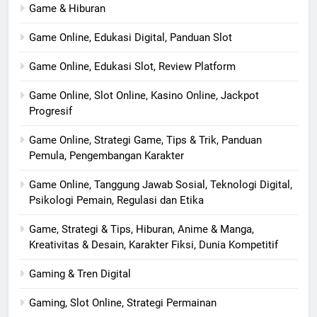
Game & Hiburan
Game Online, Edukasi Digital, Panduan Slot
Game Online, Edukasi Slot, Review Platform
Game Online, Slot Online, Kasino Online, Jackpot
Progresif
Game Online, Strategi Game, Tips & Trik, Panduan
Pemula, Pengembangan Karakter
Game Online, Tanggung Jawab Sosial, Teknologi Digital,
Psikologi Pemain, Regulasi dan Etika
Game, Strategi & Tips, Hiburan, Anime & Manga,
Kreativitas & Desain, Karakter Fiksi, Dunia Kompetitif
Gaming & Tren Digital
Gaming, Slot Online, Strategi Permainan