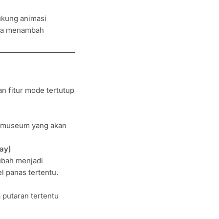
ukung animasi
ngga menambah
n fitur mode tertutup
k museum yang akan
ay)
rubah menjadi
 panas tertentu.
 putaran tertentu