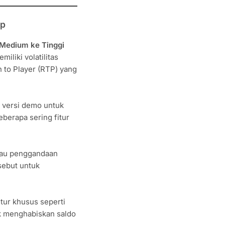
up
s Medium ke Tinggi
iliki volatilitas
 to Player (RTP) yang
 versi demo untuk
erapa sering fitur
tau penggandaan
rsebut untuk
itur khusus seperti
ak menghabiskan saldo