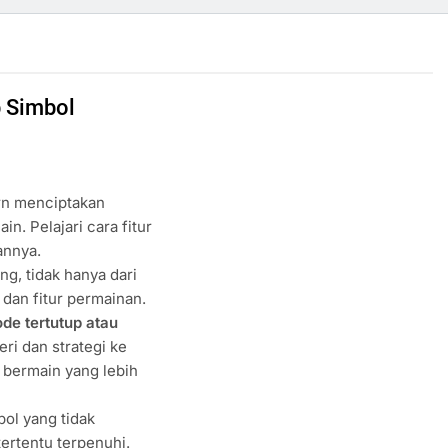
p Simbol
rn menciptakan
n. Pelajari cara fitur
annya.
g, tidak hanya dari
 dan fitur permainan.
de tertutup atau
eri dan strategi ke
bermain yang lebih
ol yang tidak
tertentu terpenuhi.