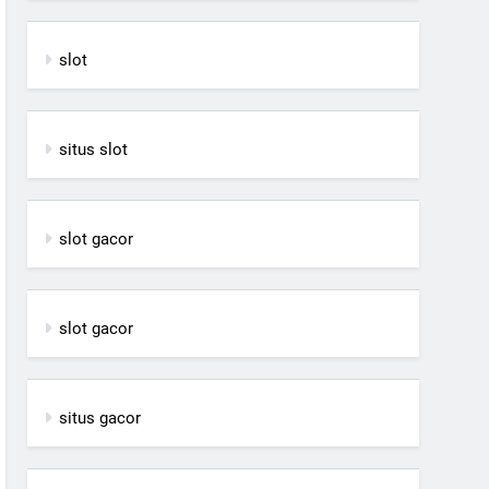
slot
situs slot
slot gacor
slot gacor
situs gacor