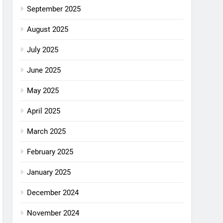
September 2025
August 2025
July 2025
June 2025
May 2025
April 2025
March 2025
February 2025
January 2025
December 2024
November 2024