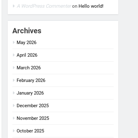
A WordPress Commenter
on
Hello world!
Archives
May 2026
April 2026
March 2026
February 2026
January 2026
December 2025
November 2025
October 2025