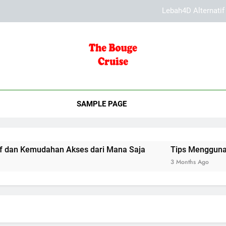
Lebah4D Alternati
Tips Menggunakan Slot Lebah4D di Browser Mobile aga
LAE138 Login Tanpa Gangg
 Bouge Cruise
Tips Praktis Slot Leba
etualangan Wisata Laut Yang Tak Terlupakan Bersama The Boug
Lebah4D Alternati
SAMPLE PAGE
Tips Menggunakan Slot Lebah4D di Browser Mobile aga
LAE138 Login Tanpa Gangg
ahan Akses dari Mana Saja
Tips Menggunakan Slot Leba
3 Months Ago