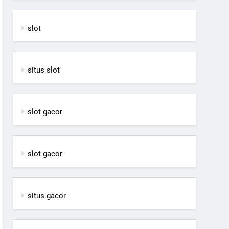
slot
situs slot
slot gacor
slot gacor
situs gacor