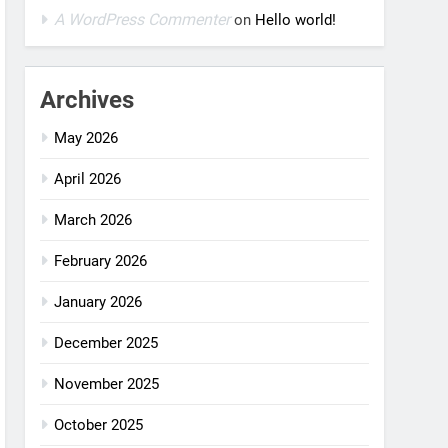
A WordPress Commenter
on
Hello world!
Archives
May 2026
April 2026
March 2026
February 2026
January 2026
December 2025
November 2025
October 2025