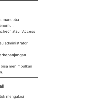
at mencoba
menemui:
eached” atau “Access
au administrator
berkepanjangan
n bisa menimbulkan
un
.
all
ntuk mengatasi