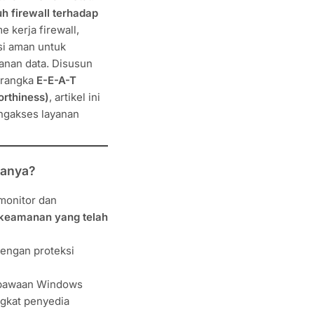
h firewall terhadap
 kerja firewall,
si aman untuk
anan data. Disusun
erangka
E-E-A-T
orthiness)
, artikel ini
engakses layanan
janya?
monitor dan
 keamanan yang telah
dengan proteksi
l bawaan Windows
ngkat penyedia