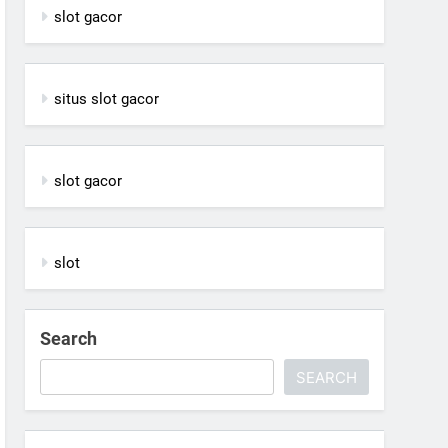
slot gacor
situs slot gacor
slot gacor
slot
Search
SEARCH