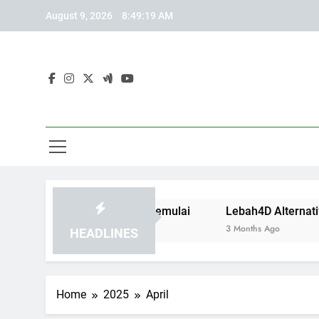
Skip
August 9, 2026
8:49:20 AM
to
content
The
Nikmati P
gguna yang Baru Memulai
Lebah4D Alternatif dan Kemud
3 Months Ago
HEADLINES
Home
2025
April