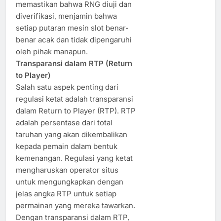
memastikan bahwa RNG diuji dan
diverifikasi, menjamin bahwa
setiap putaran mesin slot benar-
benar acak dan tidak dipengaruhi
oleh pihak manapun.
Transparansi dalam RTP (Return
to Player)
Salah satu aspek penting dari
regulasi ketat adalah transparansi
dalam Return to Player (RTP). RTP
adalah persentase dari total
taruhan yang akan dikembalikan
kepada pemain dalam bentuk
kemenangan. Regulasi yang ketat
mengharuskan operator situs
untuk mengungkapkan dengan
jelas angka RTP untuk setiap
permainan yang mereka tawarkan.
Dengan transparansi dalam RTP,