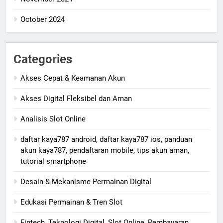
October 2024
Categories
Akses Cepat & Keamanan Akun
Akses Digital Fleksibel dan Aman
Analisis Slot Online
daftar kaya787 android, daftar kaya787 ios, panduan
akun kaya787, pendaftaran mobile, tips akun aman,
tutorial smartphone
Desain & Mekanisme Permainan Digital
Edukasi Permainan & Tren Slot
Fintech, Teknologi Digital, Slot Online, Pembayaran