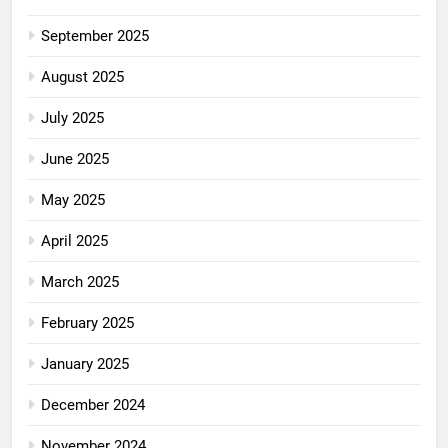
September 2025
August 2025
July 2025
June 2025
May 2025
April 2025
March 2025
February 2025
January 2025
December 2024
November 2024