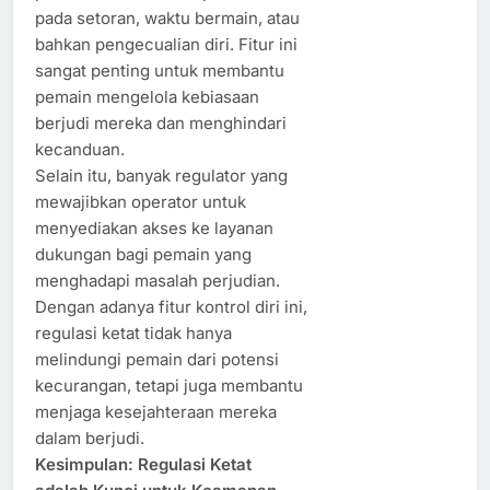
pada setoran, waktu bermain, atau
bahkan pengecualian diri. Fitur ini
sangat penting untuk membantu
pemain mengelola kebiasaan
berjudi mereka dan menghindari
kecanduan.
Selain itu, banyak regulator yang
mewajibkan operator untuk
menyediakan akses ke layanan
dukungan bagi pemain yang
menghadapi masalah perjudian.
Dengan adanya fitur kontrol diri ini,
regulasi ketat tidak hanya
melindungi pemain dari potensi
kecurangan, tetapi juga membantu
menjaga kesejahteraan mereka
dalam berjudi.
Kesimpulan: Regulasi Ketat