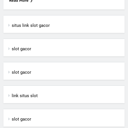
Read More
situs link slot gacor
slot gacor
slot gacor
link situs slot
slot gacor