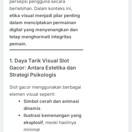
persepsi pengguna secara
berlebihan. Dalam konteks ini,
etika visual menjadi pilar penting
dalam menciptakan permainan
digital yang menyenangkan dan
tetap menghormati integritas
pemain.
1. Daya Tarik Visual Slot
Gacor: Antara Estetika dan
Strategi Psikologis
Slot gacor menggunakan berbagai
elemen visual seperti:
Simbol cerah dan animasi
dinamis
Ilustrasi kemenangan yang
eksplosif
, meski hasilnya
minimal