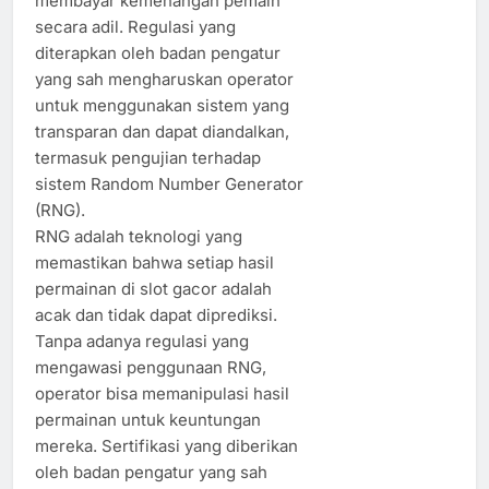
membayar kemenangan pemain
secara adil. Regulasi yang
diterapkan oleh badan pengatur
yang sah mengharuskan operator
untuk menggunakan sistem yang
transparan dan dapat diandalkan,
termasuk pengujian terhadap
sistem Random Number Generator
(RNG).
RNG adalah teknologi yang
memastikan bahwa setiap hasil
permainan di slot gacor adalah
acak dan tidak dapat diprediksi.
Tanpa adanya regulasi yang
mengawasi penggunaan RNG,
operator bisa memanipulasi hasil
permainan untuk keuntungan
mereka. Sertifikasi yang diberikan
oleh badan pengatur yang sah