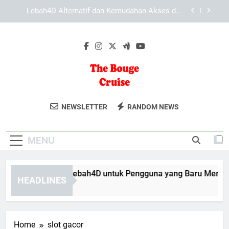
Skip
Tips Menggunakan Slot Lebah4D di Browser
to
Mobile agar Akses Lebih Stabil,Aman,dan Praktis
content
LAE138 Login Tanpa Gangguan dengan
Pengaturan Browser Tepat
Tips Praktis Slot Lebah4D untuk Pengguna yang
Baru Memulai
Lebah4D Alternatif dan Kemudahan Akses dari
Mana Saja
The Bouge
Nikmati Petualangan Wisata Laut Yang
Tips Menggunakan Slot Lebah4D di Browser
NEWSLETTER
RANDOM NEWS
Mobile agar Akses Lebih Stabil,Aman,dan Praktis
Cruise
Tak Terlupakan Bersama The Bouge
LAE138 Login Tanpa Gangguan dengan
Cruise. Pengalaman Seru Di Atas Kapal
Pengaturan Browser Tepat
MENU
Untuk Semua Usia.
ps Praktis Slot Lebah4D untuk Pengguna yang Baru Memulai
HEADLINES
Months Ago
Home
slot gacor