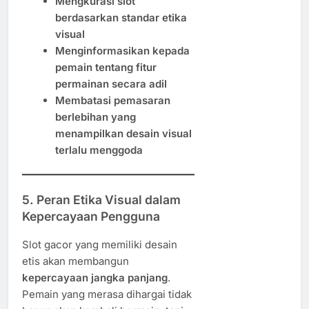
Mengkurasi slot
berdasarkan standar etika
visual
Menginformasikan kepada
pemain tentang fitur
permainan secara adil
Membatasi pemasaran
berlebihan yang
menampilkan desain visual
terlalu menggoda
5. Peran Etika Visual dalam
Kepercayaan Pengguna
Slot gacor yang memiliki desain
etis akan membangun
kepercayaan jangka panjang
.
Pemain yang merasa dihargai tidak