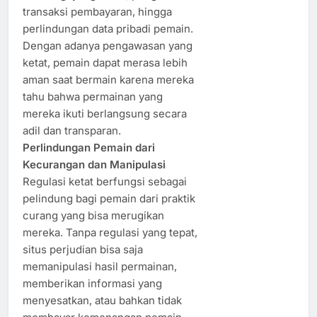
transaksi pembayaran, hingga
perlindungan data pribadi pemain.
Dengan adanya pengawasan yang
ketat, pemain dapat merasa lebih
aman saat bermain karena mereka
tahu bahwa permainan yang
mereka ikuti berlangsung secara
adil dan transparan.
Perlindungan Pemain dari
Kecurangan dan Manipulasi
Regulasi ketat berfungsi sebagai
pelindung bagi pemain dari praktik
curang yang bisa merugikan
mereka. Tanpa regulasi yang tepat,
situs perjudian bisa saja
memanipulasi hasil permainan,
memberikan informasi yang
menyesatkan, atau bahkan tidak