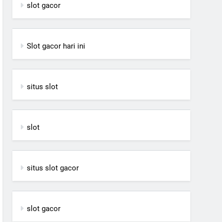
slot gacor
Slot gacor hari ini
situs slot
slot
situs slot gacor
slot gacor