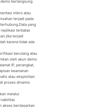
s demo berlangsung
mentasi mikro atau
sahan terjadi pada
 terhubung.Data yang
 replikasi terbatas
n jika terjadi
dah karena tidak ada
rifikasi berulang atau
rimkan oleh akun demo
alamat IP, perangkat,
lapisan keamanan
is atau eksploitasi
di proses dinamis
ukan melalui
vabilitas
in akses berdasarkan