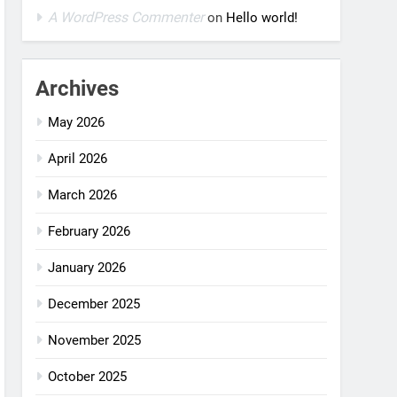
A WordPress Commenter
on
Hello world!
Archives
May 2026
April 2026
March 2026
February 2026
January 2026
December 2025
November 2025
October 2025