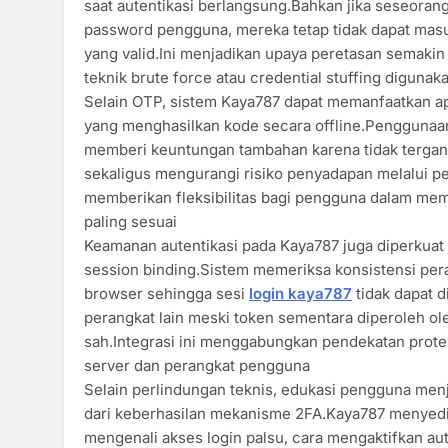
saat autentikasi berlangsung.Bahkan jika seseora
password pengguna, mereka tetap tidak dapat mas
yang valid.Ini menjadikan upaya peretasan semakin 
teknik brute force atau credential stuffing digunak
Selain OTP, sistem Kaya787 dapat memanfaatkan apl
yang menghasilkan kode secara offline.Penggunaan 
memberi keuntungan tambahan karena tidak tergant
sekaligus mengurangi risiko penyadapan melalui pes
memberikan fleksibilitas bagi pengguna dalam memi
paling sesuai
Keamanan autentikasi pada Kaya787 juga diperkuat
session binding.Sistem memeriksa konsistensi pera
browser sehingga sesi
login kaya787
tidak dapat di
perangkat lain meski token sementara diperoleh ole
sah.Integrasi ini menggabungkan pendekatan protek
server dan perangkat pengguna
Selain perlindungan teknis, edukasi pengguna menj
dari keberhasilan mekanisme 2FA.Kaya787 menyed
mengenali akses login palsu, cara mengaktifkan au