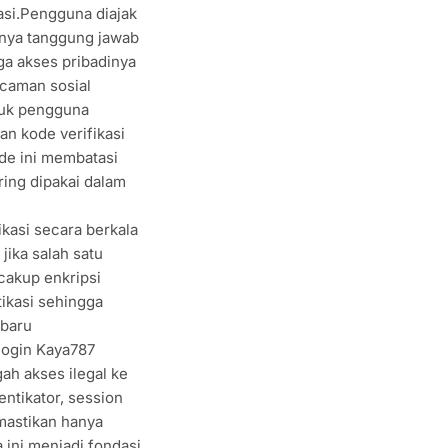
asi.Pengguna diajak
nya tanggung jawab
ga akses pribadinya
caman sosial
juk pengguna
n kode verifikasi
de ini membatasi
ring dipakai dalam
kasi secara berkala
ika salah satu
cakup enkripsi
tikasi sehingga
rbaru
 login Kaya787
h akses ilegal ke
ntikator, session
mastikan hanya
 ini menjadi fondasi