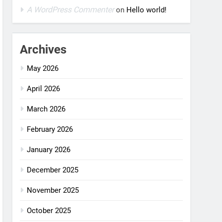
A WordPress Commenter
on
Hello world!
Archives
May 2026
April 2026
March 2026
February 2026
January 2026
December 2025
November 2025
October 2025