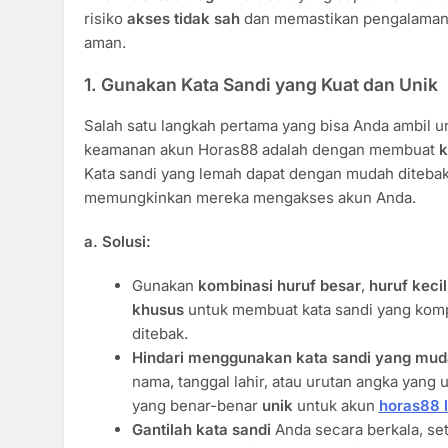
risiko
akses tidak sah
dan memastikan pengalaman 
aman.
1.
Gunakan Kata Sandi yang Kuat dan Unik
Salah satu langkah pertama yang bisa Anda ambil 
keamanan akun Horas88 adalah dengan membuat
k
Kata sandi yang lemah dapat dengan mudah ditebak
memungkinkan mereka mengakses akun Anda.
a.
Solusi:
Gunakan
kombinasi huruf besar
,
huruf kecil
khusus
untuk membuat kata sandi yang komp
ditebak.
Hindari menggunakan kata sandi yang mud
nama, tanggal lahir, atau urutan angka yang 
yang benar-benar
unik
untuk akun
horas88 
Gantilah kata sandi
Anda secara berkala, set