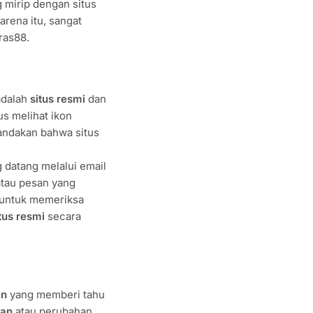
 mirip dengan situs
arena itu, sangat
ras88.
adalah
situs resmi
dan
us melihat ikon
andakan bahwa situs
 datang melalui email
atau pesan yang
 untuk memeriksa
tus resmi
secara
an
yang memberi tahu
kan
atau perubahan