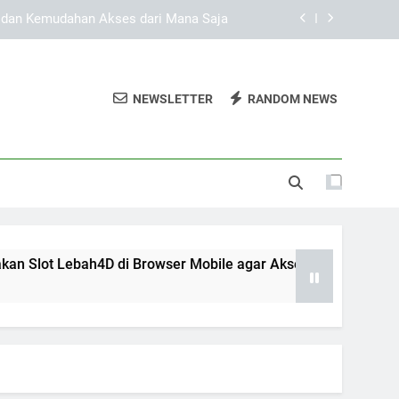
f dan Kemudahan Akses dari Mana Saja
r Akses Lebih Stabil,Aman,dan Praktis
uan dengan Pengaturan Browser Tepat
NEWSLETTER
RANDOM NEWS
h4D untuk Pengguna yang Baru Memulai
e Cruise. Pengalaman Seru Di Atas Kapal Untuk Semua Usia.
f dan Kemudahan Akses dari Mana Saja
r Akses Lebih Stabil,Aman,dan Praktis
uan dengan Pengaturan Browser Tepat
ah4D di Browser Mobile agar Akses Lebih Stabil,Aman,dan Pra