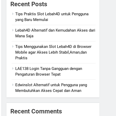
Recent Posts
Tips Praktis Slot Lebah4D untuk Pengguna
yang Baru Memulai
Lebah4D Alternatif dan Kemudahan Akses dari
Mana Saja
Tips Menggunakan Slot Lebah4D di Browser
Mobile agar Akses Lebih Stabil,Aman,dan
Praktis
LAE138 Login Tanpa Gangguan dengan
Pengaturan Browser Tepat
Edwinslot Alternatif untuk Pengguna yang
Membutuhkan Akses Cepat dan Aman
Recent Comments