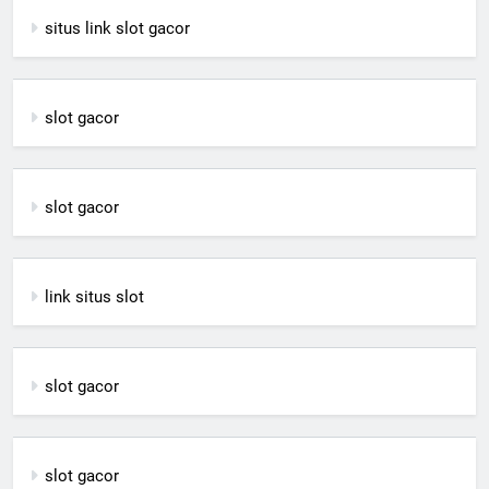
situs link slot gacor
slot gacor
slot gacor
link situs slot
slot gacor
slot gacor