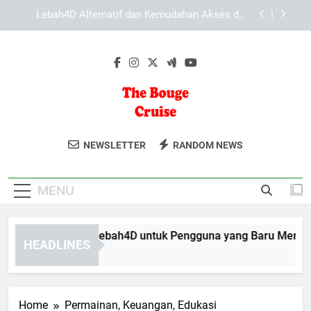
Skip
Tips Menggunakan Slot Lebah4D di Browser
to
Mobile agar Akses Lebih Stabil,Aman,dan Praktis
content
LAE138 Login Tanpa Gangguan dengan
Pengaturan Browser Tepat
Tips Praktis Slot Lebah4D untuk Pengguna yang
Baru Memulai
Lebah4D Alternatif dan Kemudahan Akses dari
Mana Saja
The Bouge
Nikmati Petualangan Wisata Laut Yang
Tips Menggunakan Slot Lebah4D di Browser
NEWSLETTER
RANDOM NEWS
Mobile agar Akses Lebih Stabil,Aman,dan Praktis
Cruise
Tak Terlupakan Bersama The Bouge
LAE138 Login Tanpa Gangguan dengan
Cruise. Pengalaman Seru Di Atas Kapal
Pengaturan Browser Tepat
MENU
Untuk Semua Usia.
ps Praktis Slot Lebah4D untuk Pengguna yang Baru Memulai
HEADLINES
Months Ago
Home
Permainan, Keuangan, Edukasi