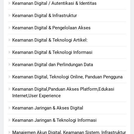
Keamanan Digital / Autentikasi & Identitas
Keamanan Digital & Infrastruktur
Keamanan Digital & Pengelolaan Akses
Keamanan Digital & Teknologi Artikel:
Keamanan Digital & Teknologi Informasi
Keamanan Digital dan Perlindungan Data
Keamanan Digital, Teknologi Online, Panduan Pengguna
Keamanan Digital,Panduan Akses Platform,Edukasi
Internet,User Experience
Keamanan Jaringan & Akses Digital
Keamanan Jaringan & Teknologi Informasi
Manajemen Akun Digital, Keamanan Sistem, Infrastruktur