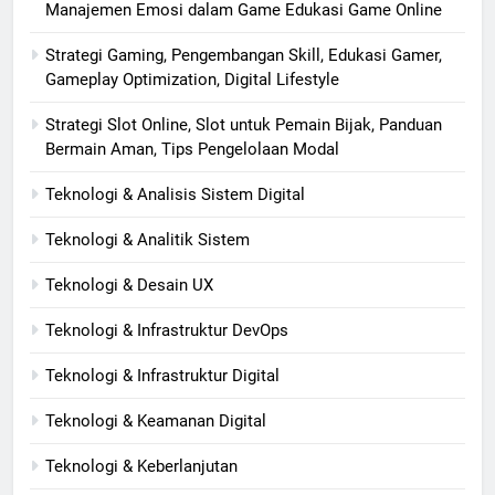
Manajemen Emosi dalam Game Edukasi Game Online
Strategi Gaming, Pengembangan Skill, Edukasi Gamer,
Gameplay Optimization, Digital Lifestyle
Strategi Slot Online, Slot untuk Pemain Bijak, Panduan
Bermain Aman, Tips Pengelolaan Modal
Teknologi & Analisis Sistem Digital
Teknologi & Analitik Sistem
Teknologi & Desain UX
Teknologi & Infrastruktur DevOps
Teknologi & Infrastruktur Digital
Teknologi & Keamanan Digital
Teknologi & Keberlanjutan