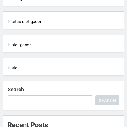
situs slot gacor
slot gacor
slot
Search
SEARCH
Recent Posts