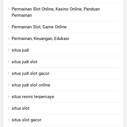
Permainan Slot Online, Kasino Online, Panduan
Permainan
Permainan Slot, Game Online
Permainan, Keuangan, Edukasi
situs judi
situs judi slot
situs judi slot gacor
situs judi slot online
situs resmi terpercaya
situs slot
situs slot gacor