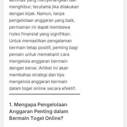
menghibur, terutama jika dilakukan
dengan bijak. Namun, tanpa
pengelolaan anggaran yang baik,
permainan ini dapat membawa
risiko finansial yang signifikan.
Untuk memastikan pengalaman
bermain tetap positif, penting bagi
pemain untuk memahami cara
mengelola anggaran bermain
dengan benar. Artikel ini akan
membahas strategi dan tips
mengelola anggaran bermain
dalam togel online secara efektif.
1. Mengapa Pengelolaan
Anggaran Penting dalam
Bermain Togel Online?