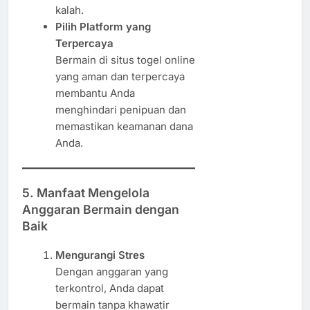
kalah.
Pilih Platform yang
Terpercaya
Bermain di situs togel online
yang aman dan terpercaya
membantu Anda
menghindari penipuan dan
memastikan keamanan dana
Anda.
5. Manfaat Mengelola
Anggaran Bermain dengan
Baik
Mengurangi Stres
Dengan anggaran yang
terkontrol, Anda dapat
bermain tanpa khawatir