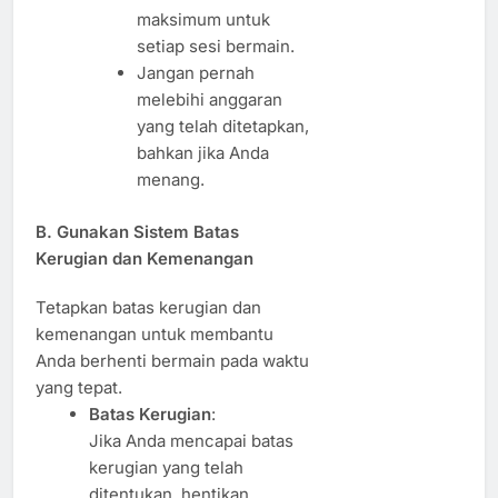
maksimum untuk
setiap sesi bermain.
Jangan pernah
melebihi anggaran
yang telah ditetapkan,
bahkan jika Anda
menang.
B. Gunakan Sistem Batas
Kerugian dan Kemenangan
Tetapkan batas kerugian dan
kemenangan untuk membantu
Anda berhenti bermain pada waktu
yang tepat.
Batas Kerugian
:
Jika Anda mencapai batas
kerugian yang telah
ditentukan, hentikan