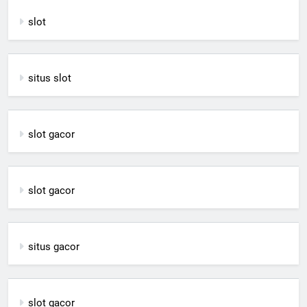
slot
situs slot
slot gacor
slot gacor
situs gacor
slot gacor