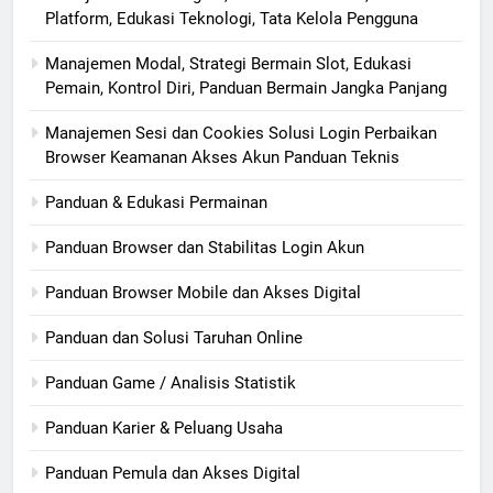
Platform, Edukasi Teknologi, Tata Kelola Pengguna
Manajemen Modal, Strategi Bermain Slot, Edukasi
Pemain, Kontrol Diri, Panduan Bermain Jangka Panjang
Manajemen Sesi dan Cookies Solusi Login Perbaikan
Browser Keamanan Akses Akun Panduan Teknis
Panduan & Edukasi Permainan
Panduan Browser dan Stabilitas Login Akun
Panduan Browser Mobile dan Akses Digital
Panduan dan Solusi Taruhan Online
Panduan Game / Analisis Statistik
Panduan Karier & Peluang Usaha
Panduan Pemula dan Akses Digital