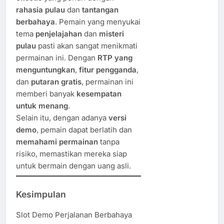
rahasia pulau
dan
tantangan
berbahaya
. Pemain yang menyukai
tema
penjelajahan
dan
misteri
pulau
pasti akan sangat menikmati
permainan ini. Dengan
RTP yang
menguntungkan
,
fitur pengganda
,
dan
putaran gratis
, permainan ini
memberi banyak
kesempatan
untuk menang
.
Selain itu, dengan adanya
versi
demo
, pemain dapat berlatih dan
memahami permainan
tanpa
risiko, memastikan mereka siap
untuk bermain dengan uang asli.
Kesimpulan
Slot Demo Perjalanan Berbahaya