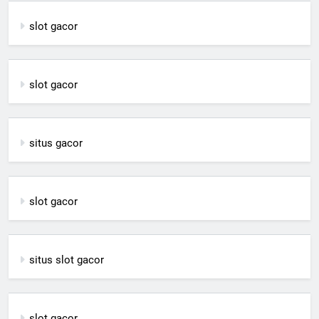
slot gacor
slot gacor
situs gacor
slot gacor
situs slot gacor
slot gacor