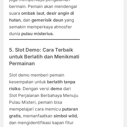
bermain. Pemain akan mendengar
suara
ombak laut
,
desir angin di
hutan
, dan
gemerisik daun
yang
semakin memperkaya atmosfer
dunia
pulau misterius
.
5. Slot Demo: Cara Terbaik
untuk Berlatih dan Menikmati
Permainan
Slot demo memberi pemain
kesempatan untuk
berlatih tanpa
risiko
. Dengan versi
demo
dari
Slot Perjalanan Berbahaya Menuju
Pulau Misteri, pemain bisa
mempelajari cara memicu
putaran
gratis
, memanfaatkan
simbol wild
,
dan mengidentifikasi kapan fitur