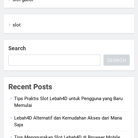
slot
Search
SEARCH
Recent Posts
Tips Praktis Slot Lebah4D untuk Pengguna yang Baru
Memulai
Lebah4D Alternatif dan Kemudahan Akses dari Mana
Saja
Tips Menggunakan Slot Lebah4D di Browser Mobile