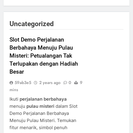
Uncategorized
Slot Demo Perjalanan
Berbahaya Menuju Pulau
Misteri: Petualangan Tak
Terlupakan dengan Hadiah
Besar
59ab3e5
2 years ago
0
9
mins
Ikuti
perjalanan berbahaya
menuju
pulau misteri
dalam Slot
Demo Perjalanan Berbahaya
Menuju Pulau Misteri. Temukan
fitur menarik, simbol penuh