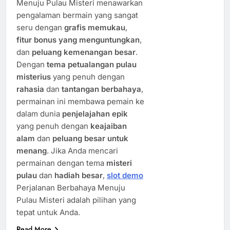
Menuju Pulau Misteri menawarkan
pengalaman bermain yang sangat
seru dengan
grafis memukau
,
fitur bonus yang menguntungkan
,
dan
peluang kemenangan besar
.
Dengan
tema petualangan pulau
misterius
yang penuh dengan
rahasia
dan
tantangan berbahaya
,
permainan ini membawa pemain ke
dalam dunia
penjelajahan epik
yang penuh dengan
keajaiban
alam
dan
peluang besar untuk
menang
. Jika Anda mencari
permainan dengan tema
misteri
pulau
dan
hadiah besar
,
slot demo
Perjalanan Berbahaya Menuju
Pulau Misteri adalah pilihan yang
tepat untuk Anda.
Read More