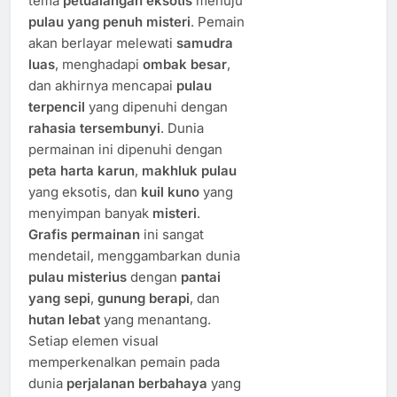
tema
petualangan eksotis
menuju
pulau yang penuh misteri
. Pemain
akan berlayar melewati
samudra
luas
, menghadapi
ombak besar
,
dan akhirnya mencapai
pulau
terpencil
yang dipenuhi dengan
rahasia tersembunyi
. Dunia
permainan ini dipenuhi dengan
peta harta karun
,
makhluk pulau
yang eksotis, dan
kuil kuno
yang
menyimpan banyak
misteri
.
Grafis permainan
ini sangat
mendetail, menggambarkan dunia
pulau misterius
dengan
pantai
yang sepi
,
gunung berapi
, dan
hutan lebat
yang menantang.
Setiap elemen visual
memperkenalkan pemain pada
dunia
perjalanan berbahaya
yang