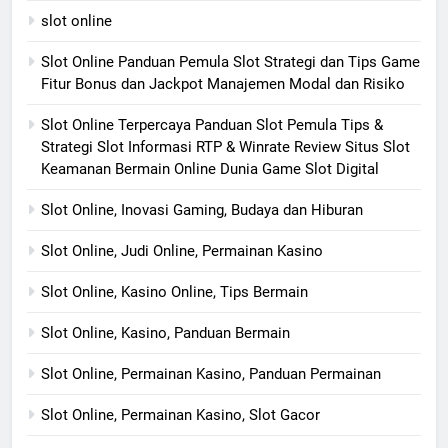
slot online
Slot Online Panduan Pemula Slot Strategi dan Tips Game
Fitur Bonus dan Jackpot Manajemen Modal dan Risiko
Slot Online Terpercaya Panduan Slot Pemula Tips &
Strategi Slot Informasi RTP & Winrate Review Situs Slot
Keamanan Bermain Online Dunia Game Slot Digital
Slot Online, Inovasi Gaming, Budaya dan Hiburan
Slot Online, Judi Online, Permainan Kasino
Slot Online, Kasino Online, Tips Bermain
Slot Online, Kasino, Panduan Bermain
Slot Online, Permainan Kasino, Panduan Permainan
Slot Online, Permainan Kasino, Slot Gacor