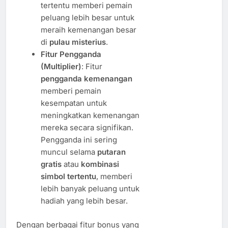
tertentu memberi pemain
peluang lebih besar untuk
meraih kemenangan besar
di
pulau misterius
.
Fitur Pengganda
(Multiplier)
: Fitur
pengganda kemenangan
memberi pemain
kesempatan untuk
meningkatkan kemenangan
mereka secara signifikan.
Pengganda ini sering
muncul selama
putaran
gratis
atau
kombinasi
simbol tertentu
, memberi
lebih banyak peluang untuk
hadiah yang lebih besar.
Dengan berbagai fitur bonus yang