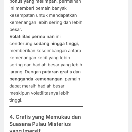
bonus yang melimpah
, permainan
ini memberi pemain banyak
kesempatan untuk mendapatkan
kemenangan lebih sering dan lebih
besar.
Volatilitas permainan
ini
cenderung
sedang hingga tinggi
,
memberikan keseimbangan antara
kemenangan kecil yang lebih
sering dan hadiah besar yang lebih
jarang. Dengan
putaran gratis
dan
pengganda kemenangan
, pemain
dapat meraih hadiah besar
meskipun volatilitasnya lebih
tinggi.
4. Grafis yang Memukau dan
Suasana Pulau Misterius
yang Imersif