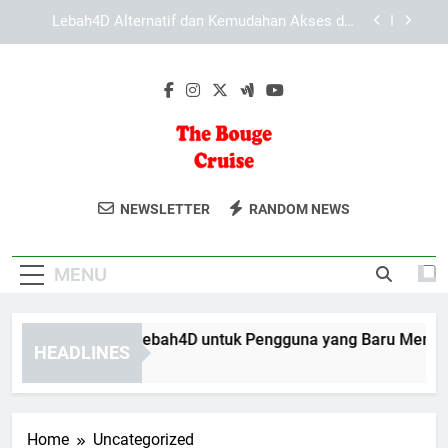
Skip
Tips Menggunakan Slot Lebah4D di Browser
to
Mobile agar Akses Lebih Stabil,Aman,dan Praktis
content
LAE138 Login Tanpa Gangguan dengan
Pengaturan Browser Tepat
Tips Praktis Slot Lebah4D untuk Pengguna yang
Baru Memulai
Lebah4D Alternatif dan Kemudahan Akses dari
Mana Saja
The Bouge
Nikmati Petualangan Wisata Laut Yang
Tips Menggunakan Slot Lebah4D di Browser
NEWSLETTER
RANDOM NEWS
Mobile agar Akses Lebih Stabil,Aman,dan Praktis
Cruise
Tak Terlupakan Bersama The Bouge
LAE138 Login Tanpa Gangguan dengan
Cruise. Pengalaman Seru Di Atas Kapal
Pengaturan Browser Tepat
MENU
Untuk Semua Usia.
ps Praktis Slot Lebah4D untuk Pengguna yang Baru Memulai
HEADLINES
Months Ago
Home
Uncategorized