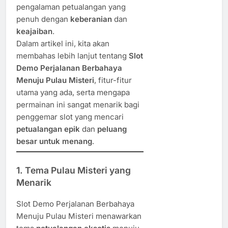
pengalaman petualangan yang
penuh dengan
keberanian
dan
keajaiban
.
Dalam artikel ini, kita akan
membahas lebih lanjut tentang
Slot
Demo Perjalanan Berbahaya
Menuju Pulau Misteri
, fitur-fitur
utama yang ada, serta mengapa
permainan ini sangat menarik bagi
penggemar slot yang mencari
petualangan epik
dan
peluang
besar untuk menang
.
1. Tema Pulau Misteri yang
Menarik
Slot Demo Perjalanan Berbahaya
Menuju Pulau Misteri menawarkan