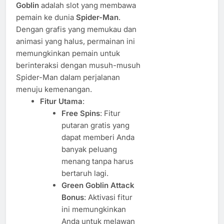
Goblin
adalah slot yang membawa
pemain ke dunia
Spider-Man
.
Dengan grafis yang memukau dan
animasi yang halus, permainan ini
memungkinkan pemain untuk
berinteraksi dengan musuh-musuh
Spider-Man dalam perjalanan
menuju kemenangan.
Fitur Utama
:
Free Spins
: Fitur
putaran gratis yang
dapat memberi Anda
banyak peluang
menang tanpa harus
bertaruh lagi.
Green Goblin Attack
Bonus
: Aktivasi fitur
ini memungkinkan
Anda untuk melawan