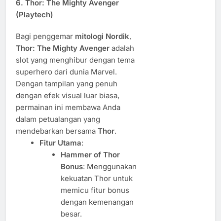
6.
Thor: The Mighty Avenger
(Playtech)
Bagi penggemar
mitologi Nordik
,
Thor: The Mighty Avenger
adalah
slot yang menghibur dengan tema
superhero dari dunia Marvel.
Dengan tampilan yang penuh
dengan efek visual luar biasa,
permainan ini membawa Anda
dalam petualangan yang
mendebarkan bersama
Thor
.
Fitur Utama
:
Hammer of Thor
Bonus
: Menggunakan
kekuatan Thor untuk
memicu fitur bonus
dengan kemenangan
besar.