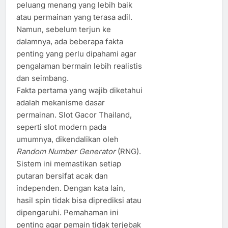
peluang menang yang lebih baik
atau permainan yang terasa adil.
Namun, sebelum terjun ke
dalamnya, ada beberapa fakta
penting yang perlu dipahami agar
pengalaman bermain lebih realistis
dan seimbang.
Fakta pertama yang wajib diketahui
adalah mekanisme dasar
permainan. Slot Gacor Thailand,
seperti slot modern pada
umumnya, dikendalikan oleh
Random Number Generator
(RNG).
Sistem ini memastikan setiap
putaran bersifat acak dan
independen. Dengan kata lain,
hasil spin tidak bisa diprediksi atau
dipengaruhi. Pemahaman ini
penting agar pemain tidak terjebak