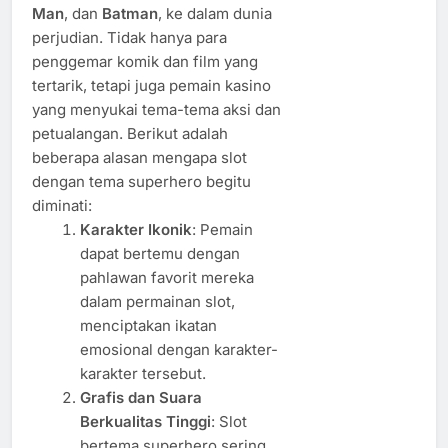
Man
, dan
Batman
, ke dalam dunia
perjudian. Tidak hanya para
penggemar komik dan film yang
tertarik, tetapi juga pemain kasino
yang menyukai tema-tema aksi dan
petualangan. Berikut adalah
beberapa alasan mengapa slot
dengan tema superhero begitu
diminati:
Karakter Ikonik
: Pemain
dapat bertemu dengan
pahlawan favorit mereka
dalam permainan slot,
menciptakan ikatan
emosional dengan karakter-
karakter tersebut.
Grafis dan Suara
Berkualitas Tinggi
: Slot
bertema superhero sering