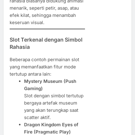
rahasia biasanya didukung animasi
menarik, seperti petir, asap, atau
efek kilat, sehingga menambah
keseruan visual.
Slot Terkenal dengan Simbol
Rahasia
Beberapa contoh permainan slot
yang memanfaatkan fitur mode
tertutup antara lain:
Mystery Museum (Push
Gaming)
Slot dengan simbol tertutup
bergaya artefak museum
yang akan terungkap saat
scatter aktif.
Dragon Kingdom Eyes of
Fire (Pragmatic Play)