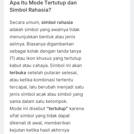
Apa Itu Mode Tertutup dan
Simbol Rahasia?
Secara umum,
simbol rahasia
adalah simbol yang awalnya tidak
menunjukkan bentuk atau jenis
aslinya. Biasanya digambarkan
sebagai kotak dengan tanda tanya
(?) atau ikon khusus yang tertutup
kabut atau cahaya. Simbol ini akan
terbuka
setelah putaran selesai,
atau ketika kombinasi tertentu
tercapai, lalu berubah menjadi satu
jenis simbol acak atau simbol yang
sama dalam satu kelompok.
Mode ini disebut
“tertutup”
karena
sifat simbol yang tidak dapat
dikenali di awal, memberikan
kejutan ketika hasil akhirnya