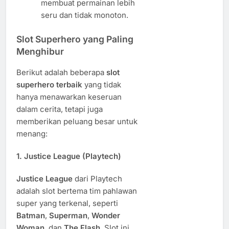
membuat permainan lebih
seru dan tidak monoton.
Slot Superhero yang Paling
Menghibur
Berikut adalah beberapa
slot
superhero terbaik
yang tidak
hanya menawarkan keseruan
dalam cerita, tetapi juga
memberikan peluang besar untuk
menang:
1.
Justice League (Playtech)
Justice League
dari Playtech
adalah slot bertema tim pahlawan
super yang terkenal, seperti
Batman
,
Superman
,
Wonder
Woman
, dan
The Flash
. Slot ini