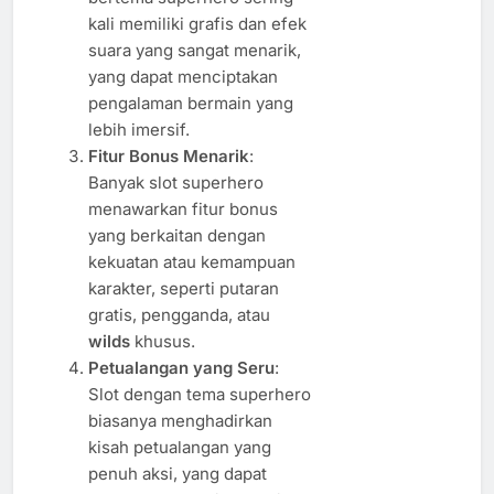
kali memiliki grafis dan efek
suara yang sangat menarik,
yang dapat menciptakan
pengalaman bermain yang
lebih imersif.
Fitur Bonus Menarik
:
Banyak slot superhero
menawarkan fitur bonus
yang berkaitan dengan
kekuatan atau kemampuan
karakter, seperti putaran
gratis, pengganda, atau
wilds
khusus.
Petualangan yang Seru
:
Slot dengan tema superhero
biasanya menghadirkan
kisah petualangan yang
penuh aksi, yang dapat