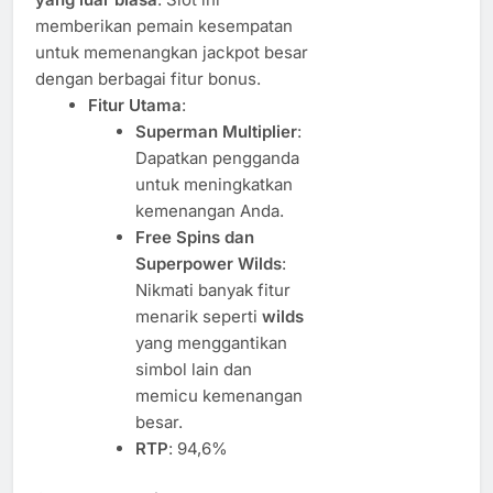
memberikan pemain kesempatan
untuk memenangkan jackpot besar
dengan berbagai fitur bonus.
Fitur Utama
:
Superman Multiplier
:
Dapatkan pengganda
untuk meningkatkan
kemenangan Anda.
Free Spins dan
Superpower Wilds
:
Nikmati banyak fitur
menarik seperti
wilds
yang menggantikan
simbol lain dan
memicu kemenangan
besar.
RTP
: 94,6%