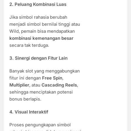
2.
Peluang Kombinasi Luas
Jika simbol rahasia berubah
menjadi simbol bernilai tinggi atau
Wild, pemain bisa mendapatkan
kombinasi kemenangan besar
secara tak terduga.
3.
Sinergi dengan Fitur Lain
Banyak slot yang menggabungkan
fitur ini dengan
Free Spin
,
Multiplier
, atau
Cascading Reels
,
sehingga menciptakan potensi
bonus berlapis.
4.
Visual Interaktif
Proses pengungkapan simbol