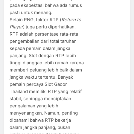
pada ekspektasi bahwa ada rumus
pasti untuk menang.
Selain RNG, faktor RTP (
Return to
Player
) juga perlu diperhatikan.
RTP adalah persentase rata-rata
pengembalian dari total taruhan
kepada pemain dalam jangka
panjang. Slot dengan RTP lebih
tinggi dianggap lebih ramah karena
memberi peluang lebih baik dalam
jangka waktu tertentu. Banyak
pemain percaya Slot Gacor
Thailand memiliki RTP yang relatif
stabil, sehingga menciptakan
pengalaman yang lebih
menyenangkan. Namun, penting
dipahami bahwa RTP bekerja
dalam jangka panjang, bukan