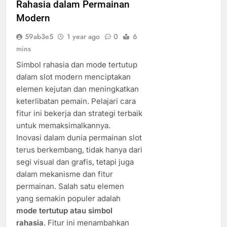
Rahasia dalam Permainan
Modern
59ab3e5
1 year ago
0
6
mins
Simbol rahasia dan mode tertutup
dalam slot modern menciptakan
elemen kejutan dan meningkatkan
keterlibatan pemain. Pelajari cara
fitur ini bekerja dan strategi terbaik
untuk memaksimalkannya.
Inovasi dalam dunia permainan slot
terus berkembang, tidak hanya dari
segi visual dan grafis, tetapi juga
dalam mekanisme dan fitur
permainan. Salah satu elemen
yang semakin populer adalah
mode tertutup atau simbol
rahasia
. Fitur ini menambahkan