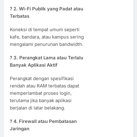
? 2.
Wi-Fi Publik yang Padat atau
Terbatas
Koneksi di tempat umum seperti
kafe, bandara, atau kampus sering
mengalami penurunan bandwidth.
? 3.
Perangkat Lama atau Terlalu
Banyak Aplikasi Aktif
Perangkat dengan spesifikasi
rendah atau RAM terbatas dapat
memperlambat proses login,
terutama jika banyak aplikasi
berjalan di latar belakang.
? 4.
Firewall atau Pembatasan
Jaringan