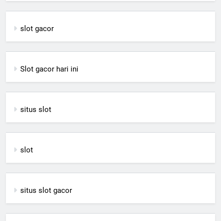
slot gacor
Slot gacor hari ini
situs slot
slot
situs slot gacor