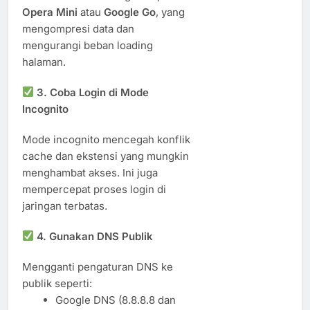
Opera Mini
atau
Google Go
, yang
mengompresi data dan
mengurangi beban loading
halaman.
3.
Coba Login di Mode
Incognito
Mode incognito mencegah konflik
cache dan ekstensi yang mungkin
menghambat akses. Ini juga
mempercepat proses login di
jaringan terbatas.
4.
Gunakan DNS Publik
Mengganti pengaturan DNS ke
publik seperti:
Google DNS (8.8.8.8 dan