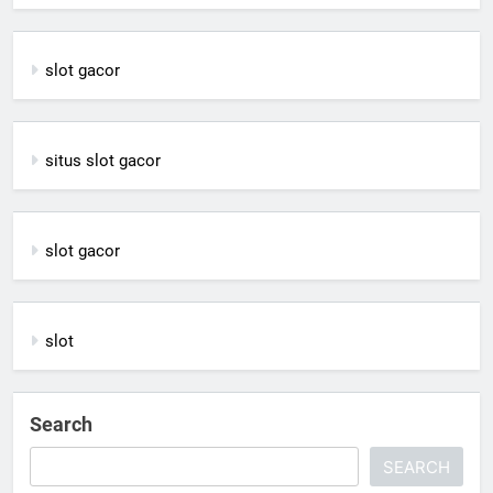
slot gacor
situs slot gacor
slot gacor
slot
Search
SEARCH