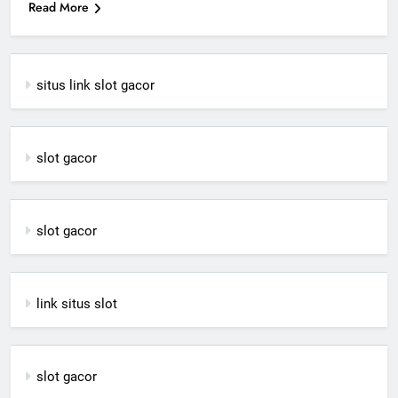
Read More
situs link slot gacor
slot gacor
slot gacor
link situs slot
slot gacor