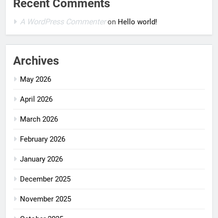
Recent Comments
A WordPress Commenter
on
Hello world!
Archives
May 2026
April 2026
March 2026
February 2026
January 2026
December 2025
November 2025