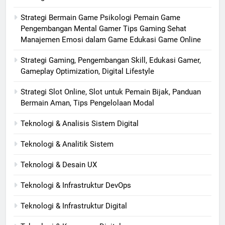
Strategi Bermain Game Psikologi Pemain Game
Pengembangan Mental Gamer Tips Gaming Sehat
Manajemen Emosi dalam Game Edukasi Game Online
Strategi Gaming, Pengembangan Skill, Edukasi Gamer,
Gameplay Optimization, Digital Lifestyle
Strategi Slot Online, Slot untuk Pemain Bijak, Panduan
Bermain Aman, Tips Pengelolaan Modal
Teknologi & Analisis Sistem Digital
Teknologi & Analitik Sistem
Teknologi & Desain UX
Teknologi & Infrastruktur DevOps
Teknologi & Infrastruktur Digital