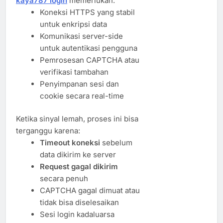
kaya787 login
memerlukan:
Koneksi HTTPS yang stabil
untuk enkripsi data
Komunikasi server-side
untuk autentikasi pengguna
Pemrosesan CAPTCHA atau
verifikasi tambahan
Penyimpanan sesi dan
cookie secara real-time
Ketika sinyal lemah, proses ini bisa
terganggu karena:
Timeout koneksi
sebelum
data dikirim ke server
Request gagal dikirim
secara penuh
CAPTCHA gagal dimuat atau
tidak bisa diselesaikan
Sesi login kadaluarsa