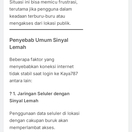
Situasi ini bisa memicu frustrasi,
terutama jika pengguna dalam
keadaan terburu-buru atau
mengakses dari lokasi publik.
Penyebab Umum Sinyal
Lemah
Beberapa faktor yang
menyebabkan koneksi internet
tidak stabil saat login ke Kaya787
antara lain:
? 1.
Jaringan Seluler dengan
Sinyal Lemah
Penggunaan data seluler di lokasi
dengan cakupan buruk akan
memperlambat akses.