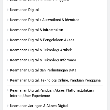
Keamanan Digital
Keamanan Digital / Autentikasi & Identitas
Keamanan Digital & Infrastruktur
Keamanan Digital & Pengelolaan Akses
Keamanan Digital & Teknologi Artikel:
Keamanan Digital & Teknologi Informasi
Keamanan Digital dan Perlindungan Data
Keamanan Digital, Teknologi Online, Panduan Pengguna
Keamanan Digital,Panduan Akses Platform,Edukasi
Internet,User Experience
Keamanan Jaringan & Akses Digital