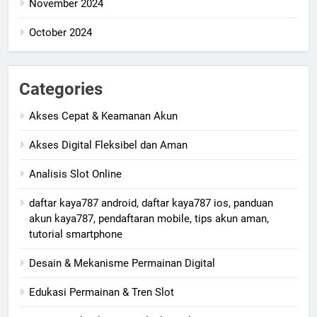
November 2024
October 2024
Categories
Akses Cepat & Keamanan Akun
Akses Digital Fleksibel dan Aman
Analisis Slot Online
daftar kaya787 android, daftar kaya787 ios, panduan
akun kaya787, pendaftaran mobile, tips akun aman,
tutorial smartphone
Desain & Mekanisme Permainan Digital
Edukasi Permainan & Tren Slot