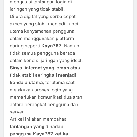
mengatasi tantangan login di
jaringan yang tidak stabil.
Di era digital yang serba cepat,
akses yang stabil menjadi kunci
utama kenyamanan pengguna
dalam menggunakan platform
daring seperti
Kaya787
. Namun,
tidak semua pengguna berada
dalam kondisi jaringan yang ideal.
Sinyal internet yang lemah atau
tidak stabil seringkali menjadi
kendala utama
, terutama saat
melakukan proses login yang
memerlukan komunikasi dua arah
antara perangkat pengguna dan
server.
Artikel ini akan membahas
tantangan yang dihadapi
pengguna Kaya787 ketika