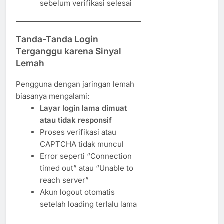
sebelum verifikasi selesai
Tanda-Tanda Login
Terganggu karena Sinyal
Lemah
Pengguna dengan jaringan lemah
biasanya mengalami:
Layar login lama dimuat
atau tidak responsif
Proses verifikasi atau
CAPTCHA tidak muncul
Error seperti “Connection
timed out” atau “Unable to
reach server”
Akun logout otomatis
setelah loading terlalu lama