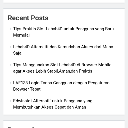
Recent Posts
Tips Praktis Slot Lebah4D untuk Pengguna yang Baru
Memulai
Lebah4D Alternatif dan Kemudahan Akses dari Mana
Saja
Tips Menggunakan Slot Lebah4D di Browser Mobile
agar Akses Lebih Stabil,Aman,dan Praktis
LAE138 Login Tanpa Gangguan dengan Pengaturan
Browser Tepat
Edwinslot Alternatif untuk Pengguna yang
Membutuhkan Akses Cepat dan Aman