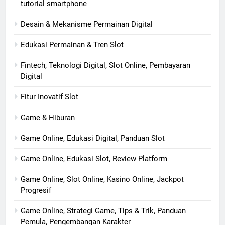
tutorial smartphone
Desain & Mekanisme Permainan Digital
Edukasi Permainan & Tren Slot
Fintech, Teknologi Digital, Slot Online, Pembayaran
Digital
Fitur Inovatif Slot
Game & Hiburan
Game Online, Edukasi Digital, Panduan Slot
Game Online, Edukasi Slot, Review Platform
Game Online, Slot Online, Kasino Online, Jackpot
Progresif
Game Online, Strategi Game, Tips & Trik, Panduan
Pemula, Pengembangan Karakter