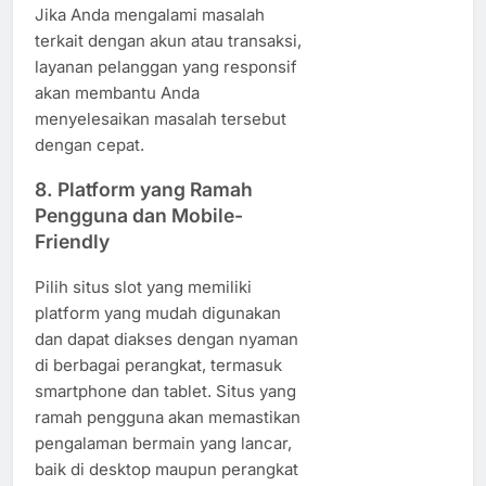
Jika Anda mengalami masalah
terkait dengan akun atau transaksi,
layanan pelanggan yang responsif
akan membantu Anda
menyelesaikan masalah tersebut
dengan cepat.
8.
Platform yang Ramah
Pengguna dan Mobile-
Friendly
Pilih situs slot yang memiliki
platform yang mudah digunakan
dan dapat diakses dengan nyaman
di berbagai perangkat, termasuk
smartphone dan tablet. Situs yang
ramah pengguna akan memastikan
pengalaman bermain yang lancar,
baik di desktop maupun perangkat