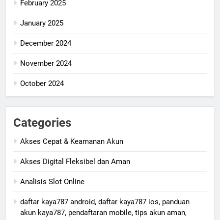
February 2025
January 2025
December 2024
November 2024
October 2024
Categories
Akses Cepat & Keamanan Akun
Akses Digital Fleksibel dan Aman
Analisis Slot Online
daftar kaya787 android, daftar kaya787 ios, panduan
akun kaya787, pendaftaran mobile, tips akun aman,