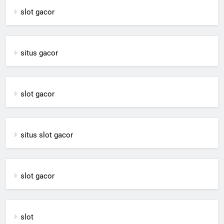
slot gacor
situs gacor
slot gacor
situs slot gacor
slot gacor
slot