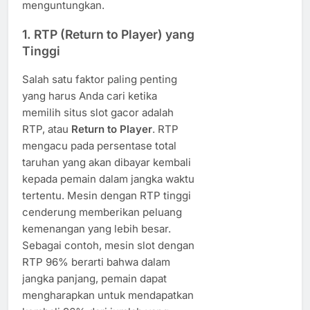
menguntungkan.
1.
RTP (Return to Player) yang
Tinggi
Salah satu faktor paling penting
yang harus Anda cari ketika
memilih situs slot gacor adalah
RTP, atau
Return to Player
. RTP
mengacu pada persentase total
taruhan yang akan dibayar kembali
kepada pemain dalam jangka waktu
tertentu. Mesin dengan RTP tinggi
cenderung memberikan peluang
kemenangan yang lebih besar.
Sebagai contoh, mesin slot dengan
RTP 96% berarti bahwa dalam
jangka panjang, pemain dapat
mengharapkan untuk mendapatkan