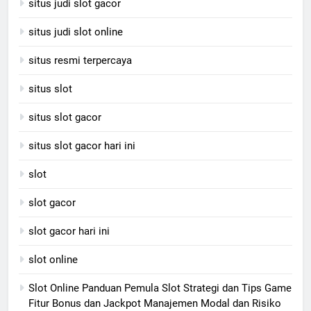
situs judi slot gacor
situs judi slot online
situs resmi terpercaya
situs slot
situs slot gacor
situs slot gacor hari ini
slot
slot gacor
slot gacor hari ini
slot online
Slot Online Panduan Pemula Slot Strategi dan Tips Game
Fitur Bonus dan Jackpot Manajemen Modal dan Risiko