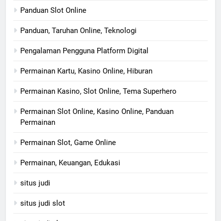
Panduan Slot Online
Panduan, Taruhan Online, Teknologi
Pengalaman Pengguna Platform Digital
Permainan Kartu, Kasino Online, Hiburan
Permainan Kasino, Slot Online, Tema Superhero
Permainan Slot Online, Kasino Online, Panduan
Permainan
Permainan Slot, Game Online
Permainan, Keuangan, Edukasi
situs judi
situs judi slot