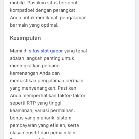
mobile. Pastikan situs tersebut
kompatibel dengan perangkat
Anda untuk menikmati pengalaman
bermain yang optimal.
Kesimpulan
Memilih
situs slot gacor
yang tepat
adalah langkah penting untuk
meningkatkan peluang
kemenangan Anda dan
memastikan pengalaman bermain
yang menyenangkan. Pastikan
Anda memperhatikan faktor-faktor
seperti RTP yang tinggi,
keamanan, variasi permainan,
bonus yang menarik, sistem
pembayaran yang efisien, serta
ulasan positif dari pemain lain.