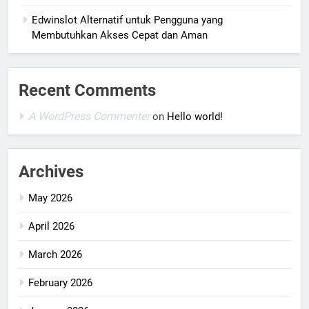
Edwinslot Alternatif untuk Pengguna yang
Membutuhkan Akses Cepat dan Aman
Recent Comments
A WordPress Commenter
on
Hello world!
Archives
May 2026
April 2026
March 2026
February 2026