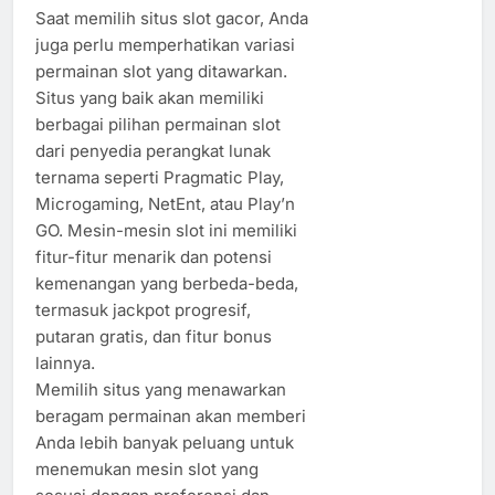
Saat memilih situs slot gacor, Anda
juga perlu memperhatikan variasi
permainan slot yang ditawarkan.
Situs yang baik akan memiliki
berbagai pilihan permainan slot
dari penyedia perangkat lunak
ternama seperti Pragmatic Play,
Microgaming, NetEnt, atau Play’n
GO. Mesin-mesin slot ini memiliki
fitur-fitur menarik dan potensi
kemenangan yang berbeda-beda,
termasuk jackpot progresif,
putaran gratis, dan fitur bonus
lainnya.
Memilih situs yang menawarkan
beragam permainan akan memberi
Anda lebih banyak peluang untuk
menemukan mesin slot yang