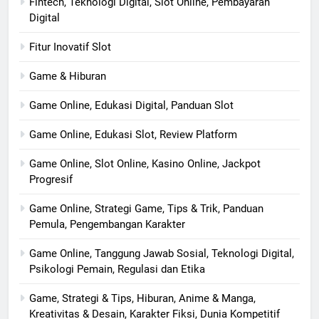
Fintech, Teknologi Digital, Slot Online, Pembayaran
Digital
Fitur Inovatif Slot
Game & Hiburan
Game Online, Edukasi Digital, Panduan Slot
Game Online, Edukasi Slot, Review Platform
Game Online, Slot Online, Kasino Online, Jackpot
Progresif
Game Online, Strategi Game, Tips & Trik, Panduan
Pemula, Pengembangan Karakter
Game Online, Tanggung Jawab Sosial, Teknologi Digital,
Psikologi Pemain, Regulasi dan Etika
Game, Strategi & Tips, Hiburan, Anime & Manga,
Kreativitas & Desain, Karakter Fiksi, Dunia Kompetitif