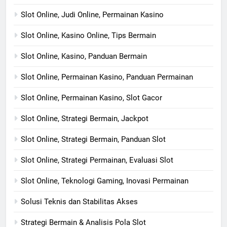
Slot Online, Judi Online, Permainan Kasino
Slot Online, Kasino Online, Tips Bermain
Slot Online, Kasino, Panduan Bermain
Slot Online, Permainan Kasino, Panduan Permainan
Slot Online, Permainan Kasino, Slot Gacor
Slot Online, Strategi Bermain, Jackpot
Slot Online, Strategi Bermain, Panduan Slot
Slot Online, Strategi Permainan, Evaluasi Slot
Slot Online, Teknologi Gaming, Inovasi Permainan
Solusi Teknis dan Stabilitas Akses
Strategi Bermain & Analisis Pola Slot