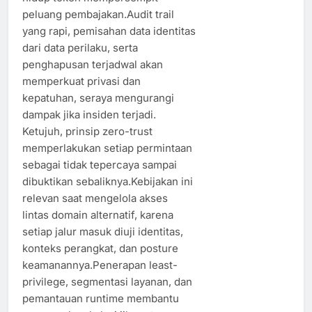
peluang pembajakan.Audit trail
yang rapi, pemisahan data identitas
dari data perilaku, serta
penghapusan terjadwal akan
memperkuat privasi dan
kepatuhan, seraya mengurangi
dampak jika insiden terjadi.
Ketujuh, prinsip zero-trust
memperlakukan setiap permintaan
sebagai tidak tepercaya sampai
dibuktikan sebaliknya.Kebijakan ini
relevan saat mengelola akses
lintas domain alternatif, karena
setiap jalur masuk diuji identitas,
konteks perangkat, dan posture
keamanannya.Penerapan least-
privilege, segmentasi layanan, dan
pemantauan runtime membantu