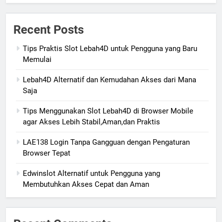
Recent Posts
Tips Praktis Slot Lebah4D untuk Pengguna yang Baru
Memulai
Lebah4D Alternatif dan Kemudahan Akses dari Mana
Saja
Tips Menggunakan Slot Lebah4D di Browser Mobile
agar Akses Lebih Stabil,Aman,dan Praktis
LAE138 Login Tanpa Gangguan dengan Pengaturan
Browser Tepat
Edwinslot Alternatif untuk Pengguna yang
Membutuhkan Akses Cepat dan Aman