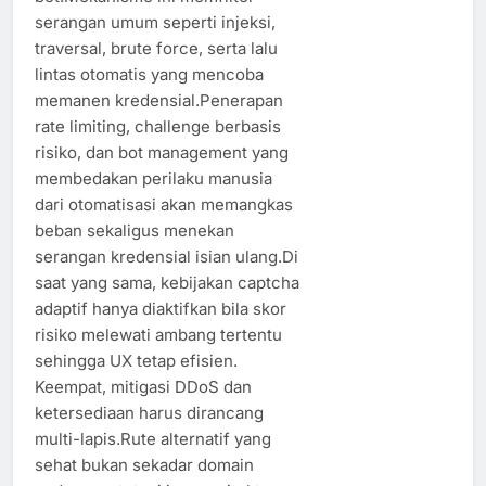
serangan umum seperti injeksi,
traversal, brute force, serta lalu
lintas otomatis yang mencoba
memanen kredensial.Penerapan
rate limiting, challenge berbasis
risiko, dan bot management yang
membedakan perilaku manusia
dari otomatisasi akan memangkas
beban sekaligus menekan
serangan kredensial isian ulang.Di
saat yang sama, kebijakan captcha
adaptif hanya diaktifkan bila skor
risiko melewati ambang tertentu
sehingga UX tetap efisien.
Keempat, mitigasi DDoS dan
ketersediaan harus dirancang
multi-lapis.Rute alternatif yang
sehat bukan sekadar domain