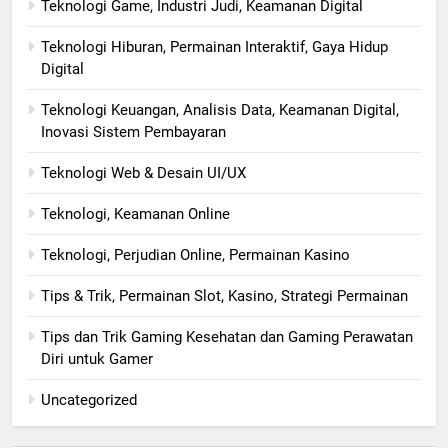
Teknologi Game, Industri Judi, Keamanan Digital
Teknologi Hiburan, Permainan Interaktif, Gaya Hidup
Digital
Teknologi Keuangan, Analisis Data, Keamanan Digital,
Inovasi Sistem Pembayaran
Teknologi Web & Desain UI/UX
Teknologi, Keamanan Online
Teknologi, Perjudian Online, Permainan Kasino
Tips & Trik, Permainan Slot, Kasino, Strategi Permainan
Tips dan Trik Gaming Kesehatan dan Gaming Perawatan
Diri untuk Gamer
Uncategorized