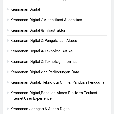
Keamanan Digital
Keamanan Digital / Autentikasi & Identitas
Keamanan Digital & Infrastruktur
Keamanan Digital & Pengelolaan Akses
Keamanan Digital & Teknologi Artikel:
Keamanan Digital & Teknologi Informasi
Keamanan Digital dan Perlindungan Data
Keamanan Digital, Teknologi Online, Panduan Pengguna
Keamanan Digital,Panduan Akses Platform,Edukasi
Internet,User Experience
Keamanan Jaringan & Akses Digital