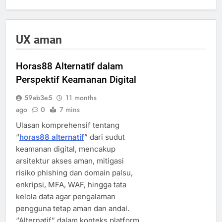
UX aman
Horas88 Alternatif dalam
Perspektif Keamanan Digital
59ab3e5
11 months
ago
0
7 mins
Ulasan komprehensif tentang
“
horas88 alternatif
” dari sudut
keamanan digital, mencakup
arsitektur akses aman, mitigasi
risiko phishing dan domain palsu,
enkripsi, MFA, WAF, hingga tata
kelola data agar pengalaman
pengguna tetap aman dan andal.
“Alternatif” dalam konteks platform