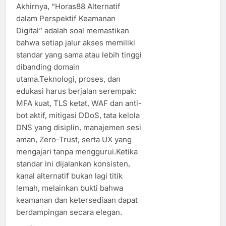
Akhirnya, “Horas88 Alternatif
dalam Perspektif Keamanan
Digital” adalah soal memastikan
bahwa setiap jalur akses memiliki
standar yang sama atau lebih tinggi
dibanding domain
utama.Teknologi, proses, dan
edukasi harus berjalan serempak:
MFA kuat, TLS ketat, WAF dan anti-
bot aktif, mitigasi DDoS, tata kelola
DNS yang disiplin, manajemen sesi
aman, Zero-Trust, serta UX yang
mengajari tanpa menggurui.Ketika
standar ini dijalankan konsisten,
kanal alternatif bukan lagi titik
lemah, melainkan bukti bahwa
keamanan dan ketersediaan dapat
berdampingan secara elegan.