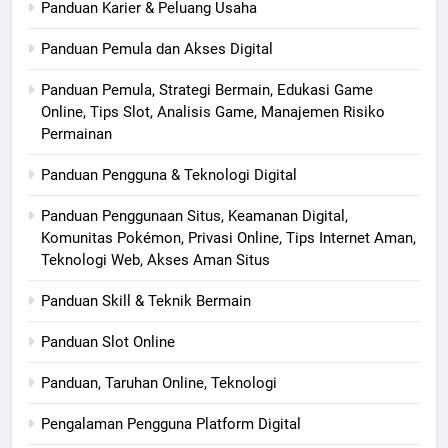
Panduan Karier & Peluang Usaha
Panduan Pemula dan Akses Digital
Panduan Pemula, Strategi Bermain, Edukasi Game
Online, Tips Slot, Analisis Game, Manajemen Risiko
Permainan
Panduan Pengguna & Teknologi Digital
Panduan Penggunaan Situs, Keamanan Digital,
Komunitas Pokémon, Privasi Online, Tips Internet Aman,
Teknologi Web, Akses Aman Situs
Panduan Skill & Teknik Bermain
Panduan Slot Online
Panduan, Taruhan Online, Teknologi
Pengalaman Pengguna Platform Digital