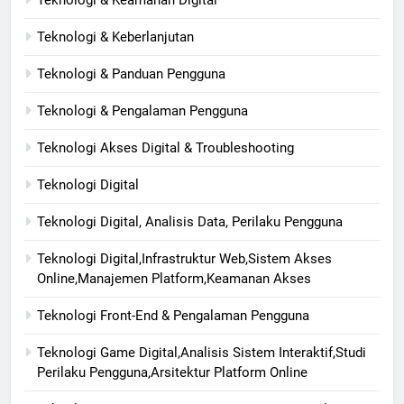
Teknologi & Keberlanjutan
Teknologi & Panduan Pengguna
Teknologi & Pengalaman Pengguna
Teknologi Akses Digital & Troubleshooting
Teknologi Digital
Teknologi Digital, Analisis Data, Perilaku Pengguna
Teknologi Digital,Infrastruktur Web,Sistem Akses
Online,Manajemen Platform,Keamanan Akses
Teknologi Front-End & Pengalaman Pengguna
Teknologi Game Digital,Analisis Sistem Interaktif,Studi
Perilaku Pengguna,Arsitektur Platform Online