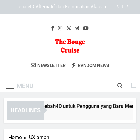
Skip
Tips Menggunakan Slot Lebah4D di Browser
to
Mobile agar Akses Lebih Stabil,Aman,dan Praktis
content
LAE138 Login Tanpa Gangguan dengan
Pengaturan Browser Tepat
Tips Praktis Slot Lebah4D untuk Pengguna yang
Baru Memulai
Lebah4D Alternatif dan Kemudahan Akses dari
Mana Saja
The Bouge
Nikmati Petualangan Wisata Laut Yang
Tips Menggunakan Slot Lebah4D di Browser
NEWSLETTER
RANDOM NEWS
Mobile agar Akses Lebih Stabil,Aman,dan Praktis
Cruise
Tak Terlupakan Bersama The Bouge
LAE138 Login Tanpa Gangguan dengan
Cruise. Pengalaman Seru Di Atas Kapal
Pengaturan Browser Tepat
MENU
Untuk Semua Usia.
ips Praktis Slot Lebah4D untuk Pengguna yang Baru Memulai
HEADLINES
Months Ago
Home
UX aman