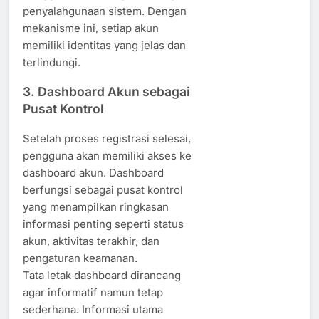
penyalahgunaan sistem. Dengan
mekanisme ini, setiap akun
memiliki identitas yang jelas dan
terlindungi.
3. Dashboard Akun sebagai
Pusat Kontrol
Setelah proses registrasi selesai,
pengguna akan memiliki akses ke
dashboard akun. Dashboard
berfungsi sebagai pusat kontrol
yang menampilkan ringkasan
informasi penting seperti status
akun, aktivitas terakhir, dan
pengaturan keamanan.
Tata letak dashboard dirancang
agar informatif namun tetap
sederhana. Informasi utama