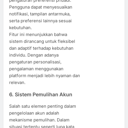
pengaturan preferensi pribadi.
Pengguna dapat menyesuaikan
notifikasi, tampilan antarmuka,
serta preferensi lainnya sesuai
kebutuhan.
Fitur ini menunjukkan bahwa
sistem dirancang untuk fleksibel
dan adaptif terhadap kebutuhan
individu. Dengan adanya
pengaturan personalisasi,
pengalaman menggunakan
platform menjadi lebih nyaman dan
relevan.
6. Sistem Pemulihan Akun
Salah satu elemen penting dalam
pengelolaan akun adalah
mekanisme pemulihan. Dalam
situasi tertentu seperti lupa kata