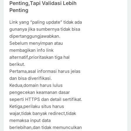
Penting,Tapi Validasi Lebih
Penting
Link yang “paling update” tidak ada
gunanya jika sumbernya tidak bisa
dipertanggungjawabkan.
Sebelum menyimpan atau
membagikan info link
alternatif,prioritaskan tiga hal
berikut.
Pertama,asal informasi harus jelas
dan bisa diverifikasi.
Kedua,domain harus lulus
pengecekan keamanan dasar
seperti HTTPS dan detail sertifikat.
Ketiga,perilaku situs harus
wajar,tidak banyak redirect,tidak
memaksa input data
berlebihan,dan tidak memunculkan