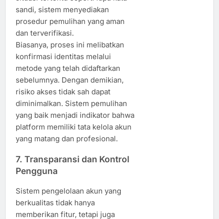
sandi, sistem menyediakan
prosedur pemulihan yang aman
dan terverifikasi.
Biasanya, proses ini melibatkan
konfirmasi identitas melalui
metode yang telah didaftarkan
sebelumnya. Dengan demikian,
risiko akses tidak sah dapat
diminimalkan. Sistem pemulihan
yang baik menjadi indikator bahwa
platform memiliki tata kelola akun
yang matang dan profesional.
7. Transparansi dan Kontrol
Pengguna
Sistem pengelolaan akun yang
berkualitas tidak hanya
memberikan fitur, tetapi juga