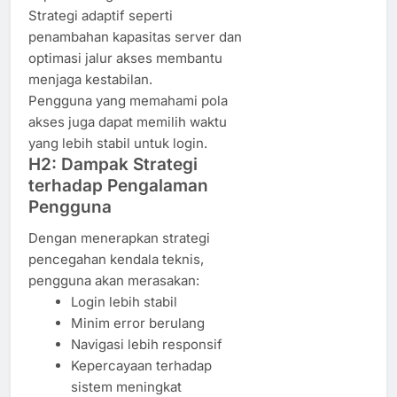
Strategi adaptif seperti
penambahan kapasitas server dan
optimasi jalur akses membantu
menjaga kestabilan.
Pengguna yang memahami pola
akses juga dapat memilih waktu
yang lebih stabil untuk login.
H2: Dampak Strategi
terhadap Pengalaman
Pengguna
Dengan menerapkan strategi
pencegahan kendala teknis,
pengguna akan merasakan:
Login lebih stabil
Minim error berulang
Navigasi lebih responsif
Kepercayaan terhadap
sistem meningkat