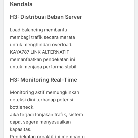
Kendala
H3: Distribusi Beban Server
Load balancing membantu
membagi trafik secara merata
untuk menghindari overload.
KAYA787 LINK ALTERNATIF
memanfaatkan pendekatan ini
untuk menjaga performa stabil.
H3: Monitoring Real-Time
Monitoring aktif memungkinkan
deteksi dini terhadap potensi
bottleneck.
Jika terjadi lonjakan trafik, sistem
dapat segera menyesuaikan
kapasitas.
Pendekatan proaktif ini membantu