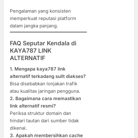
Pengalaman yang konsisten
memperkuat reputasi platform
dalam jangka panjang.
FAQ Seputar Kendala di
KAYA787 LINK
ALTERNATIF
1. Mengapa kaya787 link
alternatif terkadang sulit diakses?
Bisa disebabkan lonjakan trafik
atau kualitas jaringan pengguna.
2. Bagaimana cara memastikan
link alternatif resmi?
Periksa struktur domain dan
hindari tautan dari sumber tidak
dikenal.
3. Apakah membersihkan cache