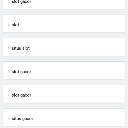
slot gacor
slot
situs slot
slot gacor
slot gacor
situs gacor