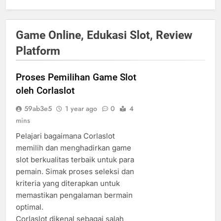
Game Online, Edukasi Slot, Review
Platform
Proses Pemilihan Game Slot
oleh Corlaslot
59ab3e5
1 year ago
0
4
mins
Pelajari bagaimana Corlaslot
memilih dan menghadirkan game
slot berkualitas terbaik untuk para
pemain. Simak proses seleksi dan
kriteria yang diterapkan untuk
memastikan pengalaman bermain
optimal.
Corlaslot dikenal sebagai salah