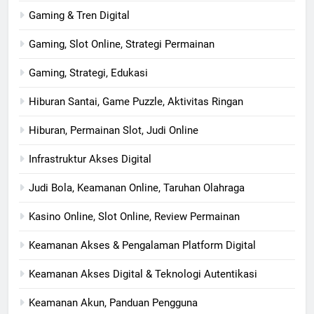
Gaming & Tren Digital
Gaming, Slot Online, Strategi Permainan
Gaming, Strategi, Edukasi
Hiburan Santai, Game Puzzle, Aktivitas Ringan
Hiburan, Permainan Slot, Judi Online
Infrastruktur Akses Digital
Judi Bola, Keamanan Online, Taruhan Olahraga
Kasino Online, Slot Online, Review Permainan
Keamanan Akses & Pengalaman Platform Digital
Keamanan Akses Digital & Teknologi Autentikasi
Keamanan Akun, Panduan Pengguna