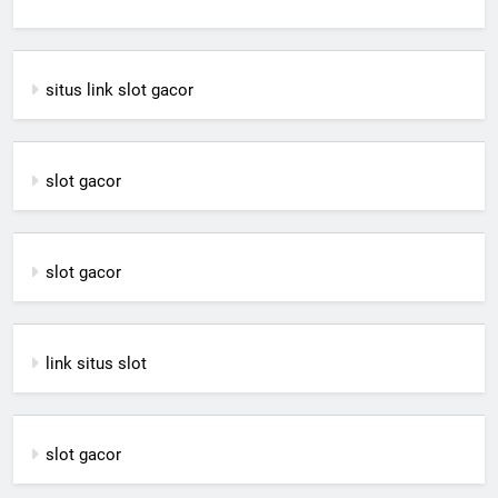
situs link slot gacor
slot gacor
slot gacor
link situs slot
slot gacor