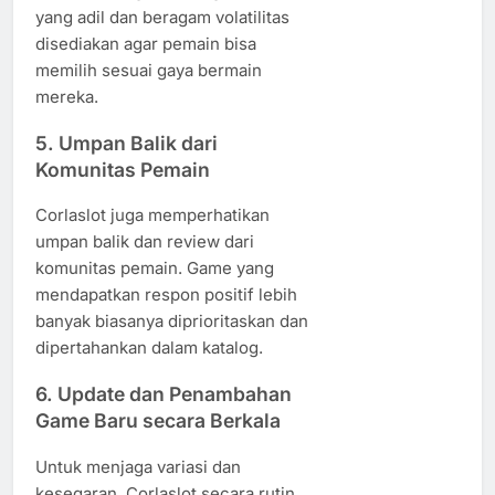
yang adil dan beragam volatilitas
disediakan agar pemain bisa
memilih sesuai gaya bermain
mereka.
5. Umpan Balik dari
Komunitas Pemain
Corlaslot juga memperhatikan
umpan balik dan review dari
komunitas pemain. Game yang
mendapatkan respon positif lebih
banyak biasanya diprioritaskan dan
dipertahankan dalam katalog.
6. Update dan Penambahan
Game Baru secara Berkala
Untuk menjaga variasi dan
kesegaran, Corlaslot secara rutin