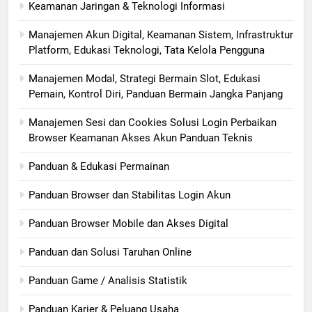
Keamanan Jaringan & Teknologi Informasi
Manajemen Akun Digital, Keamanan Sistem, Infrastruktur
Platform, Edukasi Teknologi, Tata Kelola Pengguna
Manajemen Modal, Strategi Bermain Slot, Edukasi
Pemain, Kontrol Diri, Panduan Bermain Jangka Panjang
Manajemen Sesi dan Cookies Solusi Login Perbaikan
Browser Keamanan Akses Akun Panduan Teknis
Panduan & Edukasi Permainan
Panduan Browser dan Stabilitas Login Akun
Panduan Browser Mobile dan Akses Digital
Panduan dan Solusi Taruhan Online
Panduan Game / Analisis Statistik
Panduan Karier & Peluang Usaha