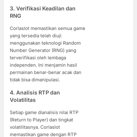
3. Verifikasi Keadilan dan
RNG
Corlaslot memastikan semua game
yang tersedia telah diuji
menggunakan teknologi Random
Number Generator (RNG) yang
terverifikasi oleh lembaga
independen. Ini menjamin hasil
permainan benar-benar acak dan
tidak bisa dimanipulasi.
4. Analisis RTP dan
Volatilitas
Setiap game dianalisis nilai RTP
(Return to Player) dan tingkat
volatilitasnya. Corlaslot
memastikan game dengan RTP