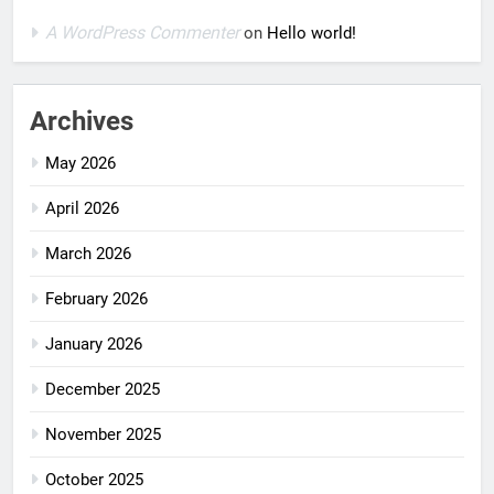
A WordPress Commenter
on
Hello world!
Archives
May 2026
April 2026
March 2026
February 2026
January 2026
December 2025
November 2025
October 2025