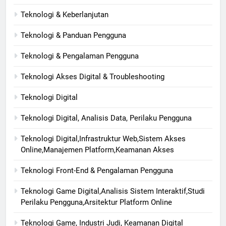
Teknologi & Keberlanjutan
Teknologi & Panduan Pengguna
Teknologi & Pengalaman Pengguna
Teknologi Akses Digital & Troubleshooting
Teknologi Digital
Teknologi Digital, Analisis Data, Perilaku Pengguna
Teknologi Digital,Infrastruktur Web,Sistem Akses
Online,Manajemen Platform,Keamanan Akses
Teknologi Front-End & Pengalaman Pengguna
Teknologi Game Digital,Analisis Sistem Interaktif,Studi
Perilaku Pengguna,Arsitektur Platform Online
Teknologi Game, Industri Judi, Keamanan Digital