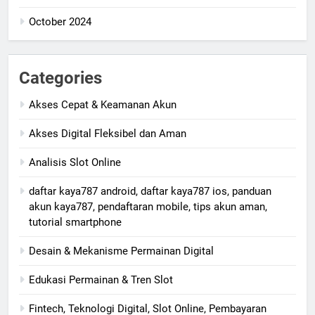
October 2024
Categories
Akses Cepat & Keamanan Akun
Akses Digital Fleksibel dan Aman
Analisis Slot Online
daftar kaya787 android, daftar kaya787 ios, panduan
akun kaya787, pendaftaran mobile, tips akun aman,
tutorial smartphone
Desain & Mekanisme Permainan Digital
Edukasi Permainan & Tren Slot
Fintech, Teknologi Digital, Slot Online, Pembayaran