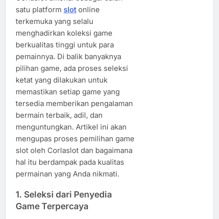
satu platform
slot
online
terkemuka yang selalu
menghadirkan koleksi game
berkualitas tinggi untuk para
pemainnya. Di balik banyaknya
pilihan game, ada proses seleksi
ketat yang dilakukan untuk
memastikan setiap game yang
tersedia memberikan pengalaman
bermain terbaik, adil, dan
menguntungkan. Artikel ini akan
mengupas proses pemilihan game
slot oleh Corlaslot dan bagaimana
hal itu berdampak pada kualitas
permainan yang Anda nikmati.
1. Seleksi dari Penyedia
Game Terpercaya