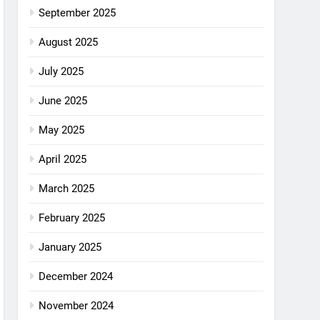
September 2025
August 2025
July 2025
June 2025
May 2025
April 2025
March 2025
February 2025
January 2025
December 2024
November 2024