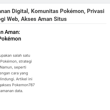
an Digital, Komunitas Pokémon, Privasi
logi Web, Akses Aman Situs
n Aman:
 Pokémon
pakan salah satu
 Pokémon, strategi
 Namun, seperti
dengan cara yang
ndungi. Artikel ini
ngakses Pokemon787
eamanan data.