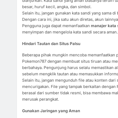
dianjurkan. Kata sandi yang aman biasanya terdiri d
besar, huruf kecil, angka, dan simbol.
Selain itu, jangan gunakan kata sandi yang sama di 
Dengan cara ini, jika satu akun diretas, akun lainny
Pengguna juga dapat memanfaatkan
manajer kata 
menyimpan dan mengelola kata sandi secara aman.
Hindari Tautan dan Situs Palsu
Beberapa pihak mungkin mencoba memanfaatkan p
Pokemon787 dengan membuat situs tiruan atau me
berbahaya. Pengunjung harus selalu memastikan al
sebelum mengklik tautan atau memasukkan informas
Selain itu, jangan mengunduh file atau konten dari
mencurigakan. File yang tampak berkaitan dengan 
berasal dari sumber tidak resmi, bisa membawa mal
merusak perangkat.
Gunakan Jaringan yang Aman