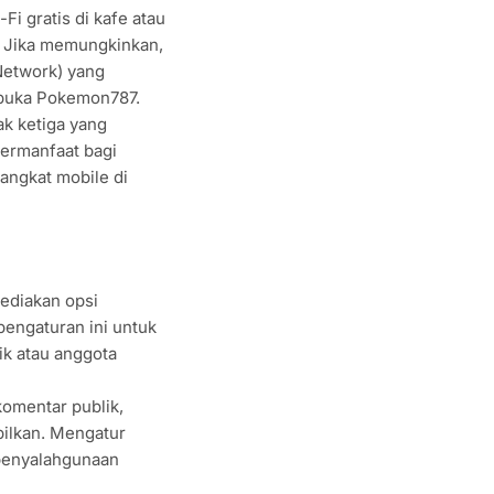
Fi gratis di kafe atau
a. Jika memungkinkan,
 Network) yang
mbuka Pokemon787.
ak ketiga yang
ermanfaat bagi
angkat mobile di
ediakan opsi
pengaturan ini untuk
ik atau anggota
komentar publik,
pilkan. Mengatur
 penyalahgunaan