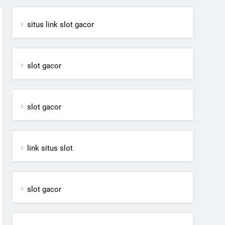
situs link slot gacor
slot gacor
slot gacor
link situs slot
slot gacor