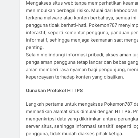
Mengakses situs web tanpa memperhatikan keama
menimbulkan berbagai risiko. Mulai dari kebocoran 
terkena malware atau konten berbahaya, semua ini bi
pengguna tidak berhati-hati. Pokemon787 menyimp
interaktif, seperti komentar pengguna, panduan per
informatif, sehingga menjaga keamanan saat menga
penting.
Selain melindungi informasi pribadi, akses aman j
pengalaman pengguna tetap lancar dan bebas gang
aman memberi rasa nyaman bagi pengunjung, men
kepercayaan terhadap konten yang disajikan.
Gunakan Protokol HTTPS
Langkah pertama untuk mengakses Pokemon787 d
memastikan alamat situs dimulai dengan
HTTPS
. P
mengenkripsi data yang dikirimkan antara perangk
server situs, sehingga informasi sensitif, seperti lo
pengguna, tidak mudah diakses pihak ketiga.