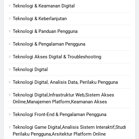
Teknologi & Keamanan Digital
Teknologi & Keberlanjutan
Teknologi & Panduan Pengguna
Teknologi & Pengalaman Pengguna
Teknologi Akses Digital & Troubleshooting
Teknologi Digital
Teknologi Digital, Analisis Data, Perilaku Pengguna
Teknologi Digital,Infrastruktur Web,Sistem Akses
Online,Manajemen Platform,Keamanan Akses
Teknologi Front-End & Pengalaman Pengguna
Teknologi Game Digital,Analisis Sistem Interaktif,Studi
Perilaku Pengguna,Arsitektur Platform Online