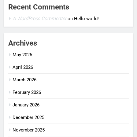
Recent Comments
A WordPress Commenter
on
Hello world!
Archives
May 2026
April 2026
March 2026
February 2026
January 2026
December 2025
November 2025