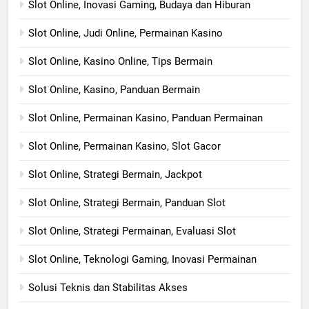
Slot Online, Inovasi Gaming, Budaya dan Hiburan
Slot Online, Judi Online, Permainan Kasino
Slot Online, Kasino Online, Tips Bermain
Slot Online, Kasino, Panduan Bermain
Slot Online, Permainan Kasino, Panduan Permainan
Slot Online, Permainan Kasino, Slot Gacor
Slot Online, Strategi Bermain, Jackpot
Slot Online, Strategi Bermain, Panduan Slot
Slot Online, Strategi Permainan, Evaluasi Slot
Slot Online, Teknologi Gaming, Inovasi Permainan
Solusi Teknis dan Stabilitas Akses