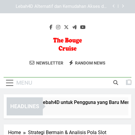
Skip
Tips Menggunakan Slot Lebah4D di Browser
to
Mobile agar Akses Lebih Stabil,Aman,dan Praktis
content
LAE138 Login Tanpa Gangguan dengan
Pengaturan Browser Tepat
Tips Praktis Slot Lebah4D untuk Pengguna yang
Baru Memulai
Lebah4D Alternatif dan Kemudahan Akses dari
Mana Saja
The Bouge
Nikmati Petualangan Wisata Laut Yang
Tips Menggunakan Slot Lebah4D di Browser
NEWSLETTER
RANDOM NEWS
Mobile agar Akses Lebih Stabil,Aman,dan Praktis
Cruise
Tak Terlupakan Bersama The Bouge
LAE138 Login Tanpa Gangguan dengan
Cruise. Pengalaman Seru Di Atas Kapal
Pengaturan Browser Tepat
MENU
Untuk Semua Usia.
ps Praktis Slot Lebah4D untuk Pengguna yang Baru Memulai
HEADLINES
Months Ago
Home
Strategi Bermain & Analisis Pola Slot