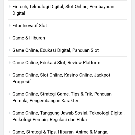
Fintech, Teknologi Digital, Slot Online, Pembayaran
Digital
Fitur Inovatif Slot
Game & Hiburan
Game Online, Edukasi Digital, Panduan Slot
Game Online, Edukasi Slot, Review Platform
Game Online, Slot Online, Kasino Online, Jackpot
Progresif
Game Online, Strategi Game, Tips & Trik, Panduan
Pemula, Pengembangan Karakter
Game Online, Tanggung Jawab Sosial, Teknologi Digital,
Psikologi Pemain, Regulasi dan Etika
Game, Strategi & Tips, Hiburan, Anime & Manga,