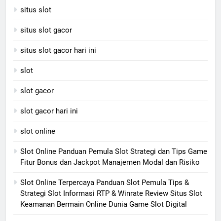
situs slot
situs slot gacor
situs slot gacor hari ini
slot
slot gacor
slot gacor hari ini
slot online
Slot Online Panduan Pemula Slot Strategi dan Tips Game
Fitur Bonus dan Jackpot Manajemen Modal dan Risiko
Slot Online Terpercaya Panduan Slot Pemula Tips &
Strategi Slot Informasi RTP & Winrate Review Situs Slot
Keamanan Bermain Online Dunia Game Slot Digital