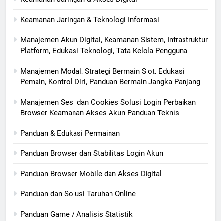
Keamanan Jaringan & Teknologi Informasi
Manajemen Akun Digital, Keamanan Sistem, Infrastruktur
Platform, Edukasi Teknologi, Tata Kelola Pengguna
Manajemen Modal, Strategi Bermain Slot, Edukasi
Pemain, Kontrol Diri, Panduan Bermain Jangka Panjang
Manajemen Sesi dan Cookies Solusi Login Perbaikan
Browser Keamanan Akses Akun Panduan Teknis
Panduan & Edukasi Permainan
Panduan Browser dan Stabilitas Login Akun
Panduan Browser Mobile dan Akses Digital
Panduan dan Solusi Taruhan Online
Panduan Game / Analisis Statistik