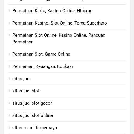
Permainan Kartu, Kasino Online, Hiburan
Permainan Kasino, Slot Online, Tema Superhero
Permainan Slot Online, Kasino Online, Panduan
Permainan
Permainan Slot, Game Online
Permainan, Keuangan, Edukasi
situs judi
situs judi slot
situs judi slot gacor
situs judi slot online
situs resmi terpercaya