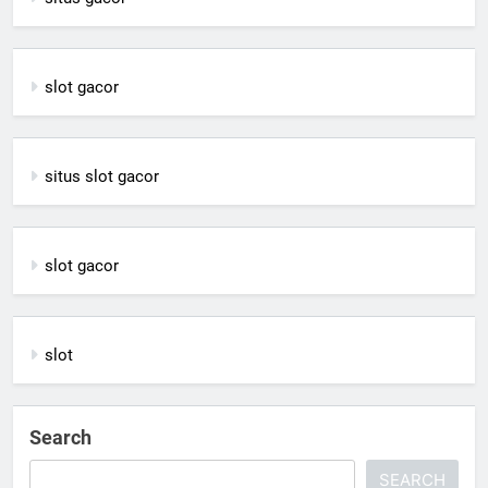
slot gacor
situs slot gacor
slot gacor
slot
Search
SEARCH