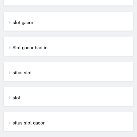
slot gacor
Slot gacor hari ini
situs slot
slot
situs slot gacor