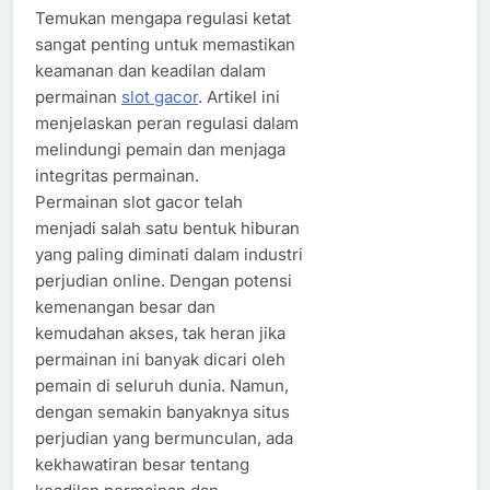
Temukan mengapa regulasi ketat
sangat penting untuk memastikan
keamanan dan keadilan dalam
permainan
slot gacor
. Artikel ini
menjelaskan peran regulasi dalam
melindungi pemain dan menjaga
integritas permainan.
Permainan slot gacor telah
menjadi salah satu bentuk hiburan
yang paling diminati dalam industri
perjudian online. Dengan potensi
kemenangan besar dan
kemudahan akses, tak heran jika
permainan ini banyak dicari oleh
pemain di seluruh dunia. Namun,
dengan semakin banyaknya situs
perjudian yang bermunculan, ada
kekhawatiran besar tentang