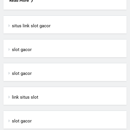
Read More
situs link slot gacor
slot gacor
slot gacor
link situs slot
slot gacor