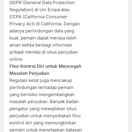
GDPR (General Data Protection
Regulation) di Uni Eropa atau
CCPA (California Consumer
Privacy Act) di California. Dengan
adanya perlindungan data yang
kuat, pemain dapat merasa lebih
aman ketika berbagi informasi
pribadi mereka di situs perjudian
online.
Fitur Kontrol Diri untuk Mencegah
Masalah Perjudian
Regulasi ketat juga mencakup
perlindungan terhadap pemain
yang berisiko mengembangkan
masalah perjudian. Banyak badan
pengatur yang mewajibkan situs
perjudian untuk menyediakan fitur
kontrol diri yang memungkinkan
pemain untuk menetapkan batasan