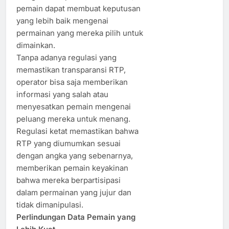
pemain dapat membuat keputusan
yang lebih baik mengenai
permainan yang mereka pilih untuk
dimainkan.
Tanpa adanya regulasi yang
memastikan transparansi RTP,
operator bisa saja memberikan
informasi yang salah atau
menyesatkan pemain mengenai
peluang mereka untuk menang.
Regulasi ketat memastikan bahwa
RTP yang diumumkan sesuai
dengan angka yang sebenarnya,
memberikan pemain keyakinan
bahwa mereka berpartisipasi
dalam permainan yang jujur dan
tidak dimanipulasi.
Perlindungan Data Pemain yang