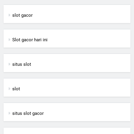
slot gacor
Slot gacor hari ini
situs slot
slot
situs slot gacor