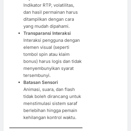
Indikator RTP, volatilitas,
dan hasil permainan harus
ditampilkan dengan cara
yang mudah dipahami.
Transparansi Interaksi
Interaksi pengguna dengan
elemen visual (seperti
tombol spin atau klaim
bonus) harus logis dan tidak
menyembunyikan syarat
tersembunyi.
Batasan Sensori
Animasi, suara, dan flash
tidak boleh dirancang untuk
menstimulasi sistem saraf
berlebihan hingga pemain
kehilangan kontrol waktu.