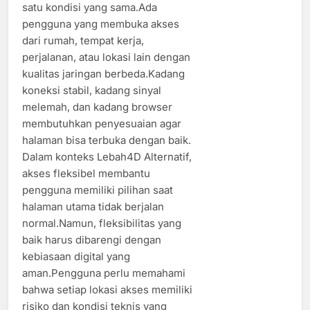
satu kondisi yang sama.Ada
pengguna yang membuka akses
dari rumah, tempat kerja,
perjalanan, atau lokasi lain dengan
kualitas jaringan berbeda.Kadang
koneksi stabil, kadang sinyal
melemah, dan kadang browser
membutuhkan penyesuaian agar
halaman bisa terbuka dengan baik.
Dalam konteks Lebah4D Alternatif,
akses fleksibel membantu
pengguna memiliki pilihan saat
halaman utama tidak berjalan
normal.Namun, fleksibilitas yang
baik harus dibarengi dengan
kebiasaan digital yang
aman.Pengguna perlu memahami
bahwa setiap lokasi akses memiliki
risiko dan kondisi teknis yang