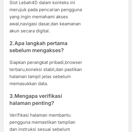
Slot Lebah4D dalam konteks ini
merujuk pada pencarian pengguna
yang ingin memahami akses
awal,navigasi dasar,dan keamanan
akun secara digital.
2.Apa langkah pertama
sebelum mengakses?
Siapkan perangkat pribadi,browser
terbaru,koneksi stabil,dan pastikan
halaman tampil jelas sebelum
memasukkan data.
3.Mengapa verifikasi
halaman penting?
Verifikasi halaman membantu
pengguna memastikan tampilan
dan instruksi sesuai sebelum