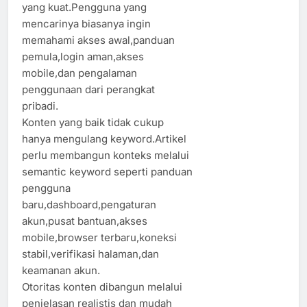
yang kuat.Pengguna yang
mencarinya biasanya ingin
memahami akses awal,panduan
pemula,login aman,akses
mobile,dan pengalaman
penggunaan dari perangkat
pribadi.
Konten yang baik tidak cukup
hanya mengulang keyword.Artikel
perlu membangun konteks melalui
semantic keyword seperti panduan
pengguna
baru,dashboard,pengaturan
akun,pusat bantuan,akses
mobile,browser terbaru,koneksi
stabil,verifikasi halaman,dan
keamanan akun.
Otoritas konten dibangun melalui
penjelasan realistis dan mudah