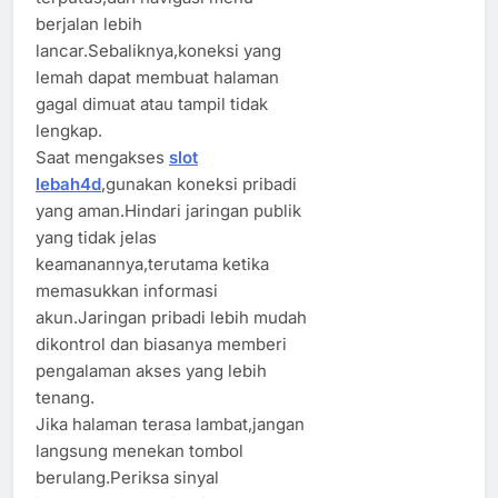
berjalan lebih
lancar.Sebaliknya,koneksi yang
lemah dapat membuat halaman
gagal dimuat atau tampil tidak
lengkap.
Saat mengakses
slot
lebah4d
,gunakan koneksi pribadi
yang aman.Hindari jaringan publik
yang tidak jelas
keamanannya,terutama ketika
memasukkan informasi
akun.Jaringan pribadi lebih mudah
dikontrol dan biasanya memberi
pengalaman akses yang lebih
tenang.
Jika halaman terasa lambat,jangan
langsung menekan tombol
berulang.Periksa sinyal