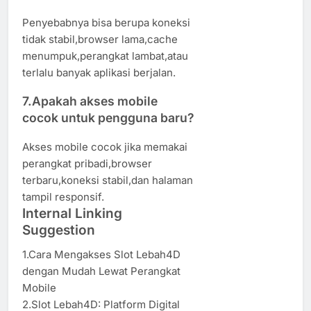
Penyebabnya bisa berupa koneksi
tidak stabil,browser lama,cache
menumpuk,perangkat lambat,atau
terlalu banyak aplikasi berjalan.
7.Apakah akses mobile
cocok untuk pengguna baru?
Akses mobile cocok jika memakai
perangkat pribadi,browser
terbaru,koneksi stabil,dan halaman
tampil responsif.
Internal Linking
Suggestion
1.Cara Mengakses Slot Lebah4D
dengan Mudah Lewat Perangkat
Mobile
2.Slot Lebah4D: Platform Digital