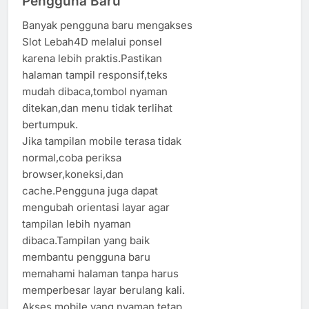
Pengguna Baru
Banyak pengguna baru mengakses
Slot Lebah4D melalui ponsel
karena lebih praktis.Pastikan
halaman tampil responsif,teks
mudah dibaca,tombol nyaman
ditekan,dan menu tidak terlihat
bertumpuk.
Jika tampilan mobile terasa tidak
normal,coba periksa
browser,koneksi,dan
cache.Pengguna juga dapat
mengubah orientasi layar agar
tampilan lebih nyaman
dibaca.Tampilan yang baik
membantu pengguna baru
memahami halaman tanpa harus
memperbesar layar berulang kali.
Akses mobile yang nyaman tetap