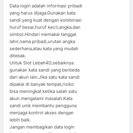
Data login adalah informasi pribadi
yang harus dijaga.Gunakan kata
sandi yang kuat dengan kombinasi
huruf besar,huruf kecil,angka,dan
simbol.Hindari memakai tanggal
lahir,nama pribadi,urutan angka
sederhana,atau kata yang mudah
ditebak.
Untuk Slot Lebah4D,sebaiknya
gunakan kata sandi yang berbeda
dari akun lain.Jika satu kata sandi
dipakai di banyak tempat,risiko
bisa meningkat ketika salah satu
akun mengalami masalah.Kata
sandi unik membantu pengguna
menjaga kontrol akses dengan
lebih baik.
Jangan membagikan data login