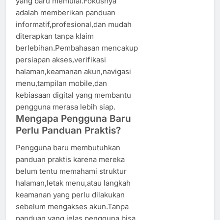
yang baru memulai.Fokusnya
adalah memberikan panduan
informatif,profesional,dan mudah
diterapkan tanpa klaim
berlebihan.Pembahasan mencakup
persiapan akses,verifikasi
halaman,keamanan akun,navigasi
menu,tampilan mobile,dan
kebiasaan digital yang membantu
pengguna merasa lebih siap.
Mengapa Pengguna Baru
Perlu Panduan Praktis?
Pengguna baru membutuhkan
panduan praktis karena mereka
belum tentu memahami struktur
halaman,letak menu,atau langkah
keamanan yang perlu dilakukan
sebelum mengakses akun.Tanpa
panduan yang jelas,pengguna bisa