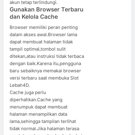
akun tetap terlindungi.
Gunakan Browser Terbaru
dan Kelola Cache
Browser memiliki peran penting
dalam akses awal.Browser lama
dapat membuat halaman tidak
tampil optimal,tombol sulit
ditekan,atau instruksi tidak terbaca
dengan baik.Karena itu,pengguna
baru sebaiknya memakai browser
versi terbaru saat membuka Slot
Lebah4D.
Cache juga perlu
diperhatikan.Cache yang
menumpuk dapat membuat
halaman menampilkan data
lama,sehingga tampilan terlihat
tidak normal.Jika halaman terasa