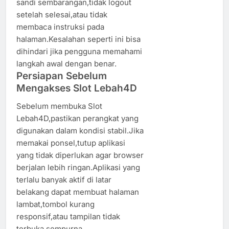
sandi sembarangan,tidak logout
setelah selesai,atau tidak
membaca instruksi pada
halaman.Kesalahan seperti ini bisa
dihindari jika pengguna memahami
langkah awal dengan benar.
Persiapan Sebelum
Mengakses Slot Lebah4D
Sebelum membuka Slot
Lebah4D,pastikan perangkat yang
digunakan dalam kondisi stabil.Jika
memakai ponsel,tutup aplikasi
yang tidak diperlukan agar browser
berjalan lebih ringan.Aplikasi yang
terlalu banyak aktif di latar
belakang dapat membuat halaman
lambat,tombol kurang
responsif,atau tampilan tidak
terbuka sempurna.