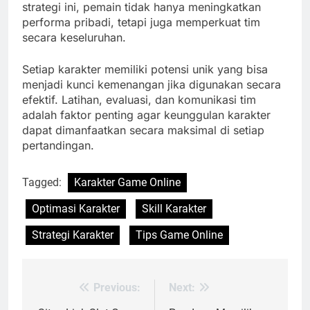
strategi ini, pemain tidak hanya meningkatkan
performa pribadi, tetapi juga memperkuat tim
secara keseluruhan.
Setiap karakter memiliki potensi unik yang bisa
menjadi kunci kemenangan jika digunakan secara
efektif. Latihan, evaluasi, dan komunikasi tim
adalah faktor penting agar keunggulan karakter
dapat dimanfaatkan secara maksimal di setiap
pertandingan.
Tagged:
Karakter Game Online
Optimasi Karakter
Skill Karakter
Strategi Karakter
Tips Game Online
Previous:
Next:
Post