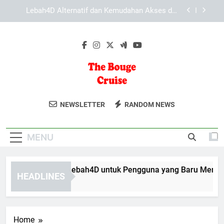
Skip
Tips Menggunakan Slot Lebah4D di Browser
to
Mobile agar Akses Lebih Stabil,Aman,dan Praktis
content
LAE138 Login Tanpa Gangguan dengan
Pengaturan Browser Tepat
Tips Praktis Slot Lebah4D untuk Pengguna yang
Baru Memulai
Lebah4D Alternatif dan Kemudahan Akses dari
Mana Saja
The Bouge
Nikmati Petualangan Wisata Laut Yang
Tips Menggunakan Slot Lebah4D di Browser
NEWSLETTER
RANDOM NEWS
Mobile agar Akses Lebih Stabil,Aman,dan Praktis
Cruise
Tak Terlupakan Bersama The Bouge
LAE138 Login Tanpa Gangguan dengan
Cruise. Pengalaman Seru Di Atas Kapal
Pengaturan Browser Tepat
MENU
Untuk Semua Usia.
ips Praktis Slot Lebah4D untuk Pengguna yang Baru Memulai
HEADLINES
Months Ago
Home