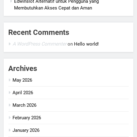
Edwinslot Alternatif untuk Pengguna yang
Membutuhkan Akses Cepat dan Aman
Recent Comments
A WordPress Commenter
on
Hello world!
Archives
May 2026
April 2026
March 2026
February 2026
January 2026