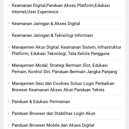
Keamanan Digital,Panduan Akses Platform,Edukasi
Internet,User Experience
Keamanan Jaringan & Akses Digital
Keamanan Jaringan & Teknologi Informasi
Manajemen Akun Digital, Keamanan Sistem, Infrastruktur
Platform, Edukasi Teknologi, Tata Kelola Pengguna
Manajemen Modal, Strategi Bermain Slot, Edukasi
Pemain, Kontrol Diri, Panduan Bermain Jangka Panjang
Manajemen Sesi dan Cookies Solusi Login Perbaikan
Browser Keamanan Akses Akun Panduan Teknis
Panduan & Edukasi Permainan
Panduan Browser dan Stabilitas Login Akun
Panduan Browser Mobile dan Akses Digital