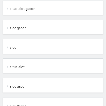
situs slot gacor
slot gacor
slot
situs slot
slot gacor
slot gacor