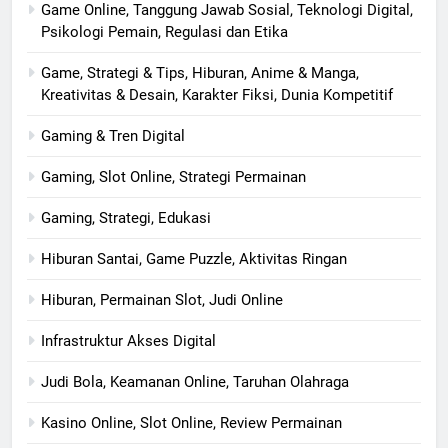
Game Online, Tanggung Jawab Sosial, Teknologi Digital,
Psikologi Pemain, Regulasi dan Etika
Game, Strategi & Tips, Hiburan, Anime & Manga,
Kreativitas & Desain, Karakter Fiksi, Dunia Kompetitif
Gaming & Tren Digital
Gaming, Slot Online, Strategi Permainan
Gaming, Strategi, Edukasi
Hiburan Santai, Game Puzzle, Aktivitas Ringan
Hiburan, Permainan Slot, Judi Online
Infrastruktur Akses Digital
Judi Bola, Keamanan Online, Taruhan Olahraga
Kasino Online, Slot Online, Review Permainan