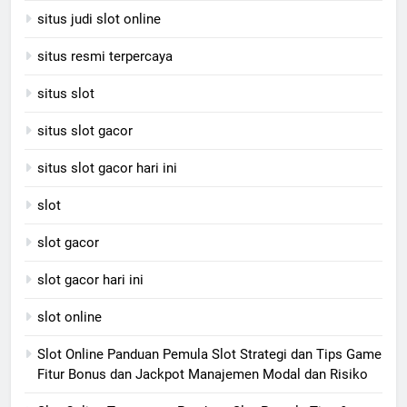
situs judi slot online
situs resmi terpercaya
situs slot
situs slot gacor
situs slot gacor hari ini
slot
slot gacor
slot gacor hari ini
slot online
Slot Online Panduan Pemula Slot Strategi dan Tips Game
Fitur Bonus dan Jackpot Manajemen Modal dan Risiko