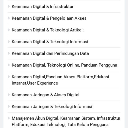
Keamanan Digital & Infrastruktur
Keamanan Digital & Pengelolaan Akses
Keamanan Digital & Teknologi Artikel:
Keamanan Digital & Teknologi Informasi
Keamanan Digital dan Perlindungan Data
Keamanan Digital, Teknologi Online, Panduan Pengguna
Keamanan Digital,Panduan Akses Platform,Edukasi
Internet,User Experience
Keamanan Jaringan & Akses Digital
Keamanan Jaringan & Teknologi Informasi
Manajemen Akun Digital, Keamanan Sistem, Infrastruktur
Platform, Edukasi Teknologi, Tata Kelola Pengguna