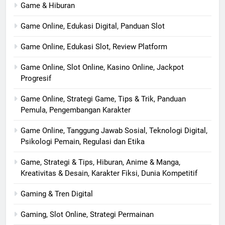
Game & Hiburan
Game Online, Edukasi Digital, Panduan Slot
Game Online, Edukasi Slot, Review Platform
Game Online, Slot Online, Kasino Online, Jackpot
Progresif
Game Online, Strategi Game, Tips & Trik, Panduan
Pemula, Pengembangan Karakter
Game Online, Tanggung Jawab Sosial, Teknologi Digital,
Psikologi Pemain, Regulasi dan Etika
Game, Strategi & Tips, Hiburan, Anime & Manga,
Kreativitas & Desain, Karakter Fiksi, Dunia Kompetitif
Gaming & Tren Digital
Gaming, Slot Online, Strategi Permainan