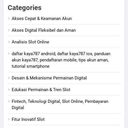
Categories
Akses Cepat & Keamanan Akun
Akses Digital Fleksibel dan Aman
Analisis Slot Online
daftar kaya787 android, daftar kaya787 ios, panduan
akun kaya787, pendaftaran mobile, tips akun aman,
tutorial smartphone
Desain & Mekanisme Permainan Digital
Edukasi Permainan & Tren Slot
Fintech, Teknologi Digital, Slot Online, Pembayaran
Digital
Fitur Inovatif Slot