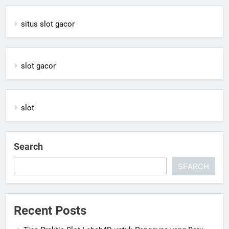
situs slot gacor
slot gacor
slot
Search
SEARCH
Recent Posts