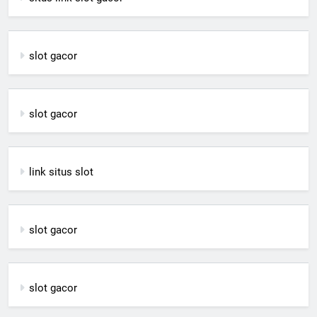
slot gacor
slot gacor
link situs slot
slot gacor
slot gacor