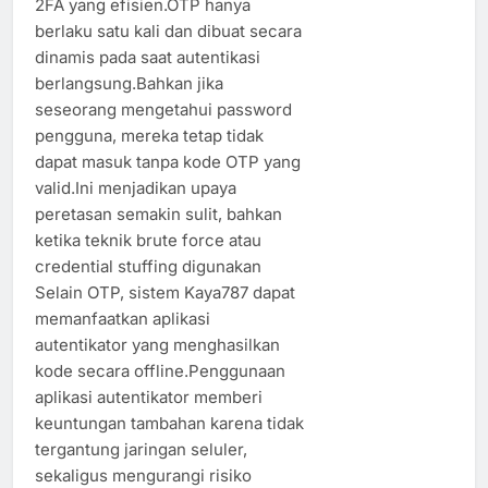
2FA yang efisien.OTP hanya
berlaku satu kali dan dibuat secara
dinamis pada saat autentikasi
berlangsung.Bahkan jika
seseorang mengetahui password
pengguna, mereka tetap tidak
dapat masuk tanpa kode OTP yang
valid.Ini menjadikan upaya
peretasan semakin sulit, bahkan
ketika teknik brute force atau
credential stuffing digunakan
Selain OTP, sistem Kaya787 dapat
memanfaatkan aplikasi
autentikator yang menghasilkan
kode secara offline.Penggunaan
aplikasi autentikator memberi
keuntungan tambahan karena tidak
tergantung jaringan seluler,
sekaligus mengurangi risiko