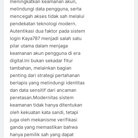
meningkatkan keamanan akun,
melindungi data pengguna, serta
mencegah akses tidak sah melalui
pendekatan teknologi modern.
Autentikasi dua faktor pada sistem
login Kaya787 menjadi salah satu
pilar utama dalam menjaga
keamanan akun pengguna di era
digital.Ini bukan sekadar fitur
tambahan, melainkan bagian
penting dari strategi pertahanan
berlapis yang melindungi identitas
dan data sensitif dari ancaman
peretasan.Modernitas sistem
keamanan tidak hanya ditentukan
oleh kekuatan kata sandi, tetapi
juga oleh mekanisme verifikasi
ganda yang memastikan bahwa
hanya pemilik sah yang dapat