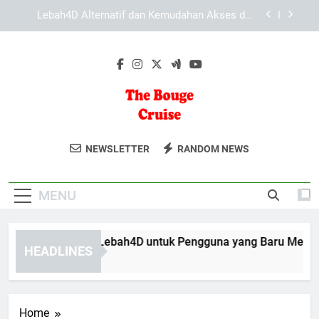
Skip
Tips Menggunakan Slot Lebah4D di Browser
to
Mobile agar Akses Lebih Stabil,Aman,dan Praktis
content
LAE138 Login Tanpa Gangguan dengan
Pengaturan Browser Tepat
Tips Praktis Slot Lebah4D untuk Pengguna yang
Baru Memulai
Lebah4D Alternatif dan Kemudahan Akses dari
Mana Saja
The Bouge
Nikmati Petualangan Wisata Laut Yang
Tips Menggunakan Slot Lebah4D di Browser
NEWSLETTER
RANDOM NEWS
Mobile agar Akses Lebih Stabil,Aman,dan Praktis
Cruise
Tak Terlupakan Bersama The Bouge
LAE138 Login Tanpa Gangguan dengan
Cruise. Pengalaman Seru Di Atas Kapal
Pengaturan Browser Tepat
MENU
Untuk Semua Usia.
ips Praktis Slot Lebah4D untuk Pengguna yang Baru Memulai
HEADLINES
 Months Ago
Home