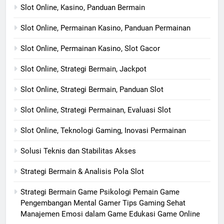
Slot Online, Kasino, Panduan Bermain
Slot Online, Permainan Kasino, Panduan Permainan
Slot Online, Permainan Kasino, Slot Gacor
Slot Online, Strategi Bermain, Jackpot
Slot Online, Strategi Bermain, Panduan Slot
Slot Online, Strategi Permainan, Evaluasi Slot
Slot Online, Teknologi Gaming, Inovasi Permainan
Solusi Teknis dan Stabilitas Akses
Strategi Bermain & Analisis Pola Slot
Strategi Bermain Game Psikologi Pemain Game
Pengembangan Mental Gamer Tips Gaming Sehat
Manajemen Emosi dalam Game Edukasi Game Online