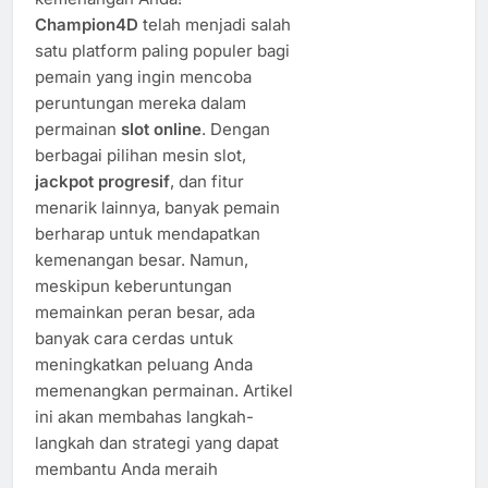
Champion4D
telah menjadi salah
satu platform paling populer bagi
pemain yang ingin mencoba
peruntungan mereka dalam
permainan
slot online
. Dengan
berbagai pilihan mesin slot,
jackpot progresif
, dan fitur
menarik lainnya, banyak pemain
berharap untuk mendapatkan
kemenangan besar. Namun,
meskipun keberuntungan
memainkan peran besar, ada
banyak cara cerdas untuk
meningkatkan peluang Anda
memenangkan permainan. Artikel
ini akan membahas langkah-
langkah dan strategi yang dapat
membantu Anda meraih