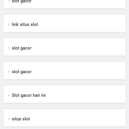
slot gacor
link situs slot
slot gacor
slot gacor
Slot gacor hari ini
situs slot