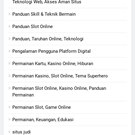
Teknologi Web, Akses Aman Situs
Panduan Skill & Teknik Bermain
Panduan Slot Online
Panduan, Taruhan Online, Teknologi
Pengalaman Pengguna Platform Digital
Permainan Kartu, Kasino Online, Hiburan
Permainan Kasino, Slot Online, Tema Superhero
Permainan Slot Online, Kasino Online, Panduan
Permainan
Permainan Slot, Game Online
Permainan, Keuangan, Edukasi
situs judi