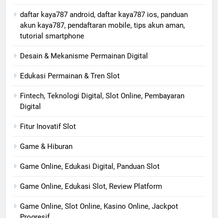
daftar kaya787 android, daftar kaya787 ios, panduan
akun kaya787, pendaftaran mobile, tips akun aman,
tutorial smartphone
Desain & Mekanisme Permainan Digital
Edukasi Permainan & Tren Slot
Fintech, Teknologi Digital, Slot Online, Pembayaran
Digital
Fitur Inovatif Slot
Game & Hiburan
Game Online, Edukasi Digital, Panduan Slot
Game Online, Edukasi Slot, Review Platform
Game Online, Slot Online, Kasino Online, Jackpot
Progresif