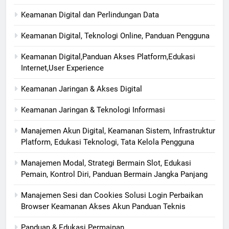
Keamanan Digital dan Perlindungan Data
Keamanan Digital, Teknologi Online, Panduan Pengguna
Keamanan Digital,Panduan Akses Platform,Edukasi
Internet,User Experience
Keamanan Jaringan & Akses Digital
Keamanan Jaringan & Teknologi Informasi
Manajemen Akun Digital, Keamanan Sistem, Infrastruktur
Platform, Edukasi Teknologi, Tata Kelola Pengguna
Manajemen Modal, Strategi Bermain Slot, Edukasi
Pemain, Kontrol Diri, Panduan Bermain Jangka Panjang
Manajemen Sesi dan Cookies Solusi Login Perbaikan
Browser Keamanan Akses Akun Panduan Teknis
Panduan & Edukasi Permainan