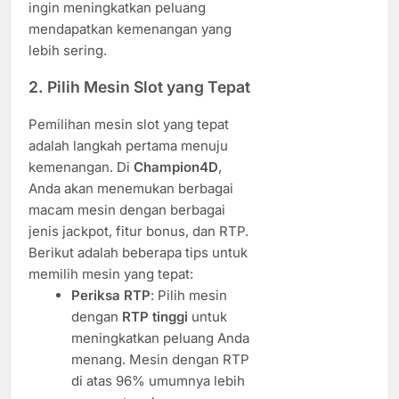
ingin meningkatkan peluang
mendapatkan kemenangan yang
lebih sering.
2.
Pilih Mesin Slot yang Tepat
Pemilihan mesin slot yang tepat
adalah langkah pertama menuju
kemenangan. Di
Champion4D
,
Anda akan menemukan berbagai
macam mesin dengan berbagai
jenis jackpot, fitur bonus, dan RTP.
Berikut adalah beberapa tips untuk
memilih mesin yang tepat:
Periksa RTP
: Pilih mesin
dengan
RTP tinggi
untuk
meningkatkan peluang Anda
menang. Mesin dengan RTP
di atas 96% umumnya lebih