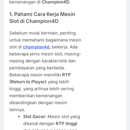
kemenangan di
Champion4D
.
1.
Pahami Cara Kerja Mesin
Slot di Champion4D
Sebelum mulai bermain, penting
untuk memahami bagaimana mesin
slot di
champion4d
,
bekerja. Ada
beberapa jenis mesin slot, masing-
masing dengan karakteristik dan
pembayaran yang berbeda.
Beberapa mesin memiliki
RTP
(Return to Player)
yang lebih
tinggi, yang artinya lebih sering
memberikan kemenangan
dibandingkan dengan mesin
lainnya.
Slot Gacor
: Mesin slot yang
dikenal dengan
RTP tinggi