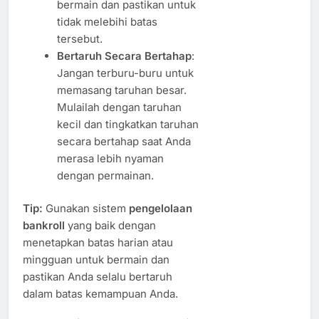
bermain dan pastikan untuk
tidak melebihi batas
tersebut.
Bertaruh Secara Bertahap
:
Jangan terburu-buru untuk
memasang taruhan besar.
Mulailah dengan taruhan
kecil dan tingkatkan taruhan
secara bertahap saat Anda
merasa lebih nyaman
dengan permainan.
Tip:
Gunakan sistem
pengelolaan
bankroll
yang baik dengan
menetapkan batas harian atau
mingguan untuk bermain dan
pastikan Anda selalu bertaruh
dalam batas kemampuan Anda.