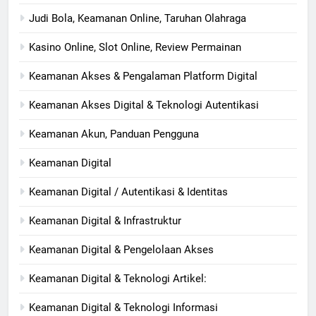
Judi Bola, Keamanan Online, Taruhan Olahraga
Kasino Online, Slot Online, Review Permainan
Keamanan Akses & Pengalaman Platform Digital
Keamanan Akses Digital & Teknologi Autentikasi
Keamanan Akun, Panduan Pengguna
Keamanan Digital
Keamanan Digital / Autentikasi & Identitas
Keamanan Digital & Infrastruktur
Keamanan Digital & Pengelolaan Akses
Keamanan Digital & Teknologi Artikel:
Keamanan Digital & Teknologi Informasi