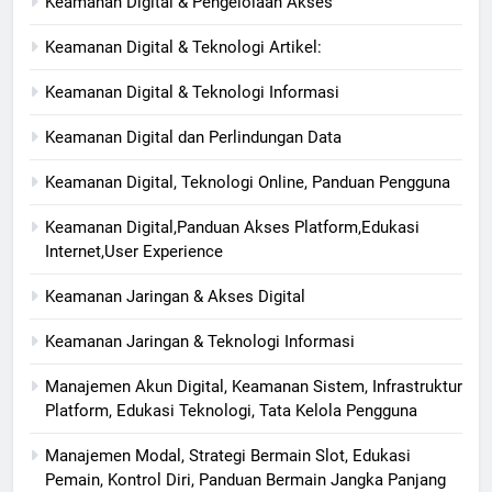
Keamanan Digital & Pengelolaan Akses
Keamanan Digital & Teknologi Artikel:
Keamanan Digital & Teknologi Informasi
Keamanan Digital dan Perlindungan Data
Keamanan Digital, Teknologi Online, Panduan Pengguna
Keamanan Digital,Panduan Akses Platform,Edukasi
Internet,User Experience
Keamanan Jaringan & Akses Digital
Keamanan Jaringan & Teknologi Informasi
Manajemen Akun Digital, Keamanan Sistem, Infrastruktur
Platform, Edukasi Teknologi, Tata Kelola Pengguna
Manajemen Modal, Strategi Bermain Slot, Edukasi
Pemain, Kontrol Diri, Panduan Bermain Jangka Panjang