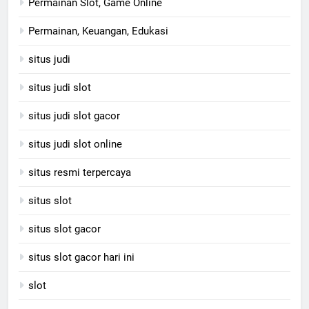
Permainan Slot, Game Online
Permainan, Keuangan, Edukasi
situs judi
situs judi slot
situs judi slot gacor
situs judi slot online
situs resmi terpercaya
situs slot
situs slot gacor
situs slot gacor hari ini
slot