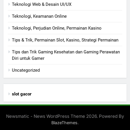
Teknologi Web & Desain UI/UX
Teknologi, Keamanan Online
Teknologi, Perjudian Online, Permainan Kasino
Tips & Trik, Permainan Slot, Kasino, Strategi Permainan
Tips dan Trik Gaming Kesehatan dan Gaming Perawatan
Diri untuk Gamer
Uncategorized
slot gacor
Newsmatic - News WordPress Theme 2026. Powered By
.
BlazeThemes