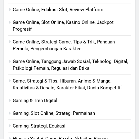
Game Online, Edukasi Slot, Review Platform
Game Online, Slot Online, Kasino Online, Jackpot
Progresif
Game Online, Strategi Game, Tips & Trik, Panduan
Pemula, Pengembangan Karakter
Game Online, Tanggung Jawab Sosial, Teknologi Digital,
Psikologi Pemain, Regulasi dan Etika
Game, Strategi & Tips, Hiburan, Anime & Manga,
Kreativitas & Desain, Karakter Fiksi, Dunia Kompetitif
Gaming & Tren Digital
Gaming, Slot Online, Strategi Permainan
Gaming, Strategi, Edukasi
Hiburan Santai, Game Puzzle, Aktivitas Ringan