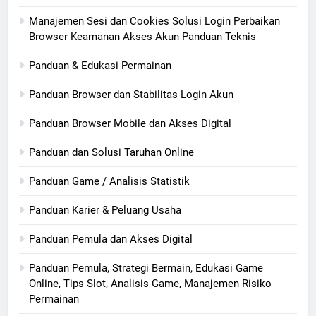
Manajemen Sesi dan Cookies Solusi Login Perbaikan
Browser Keamanan Akses Akun Panduan Teknis
Panduan & Edukasi Permainan
Panduan Browser dan Stabilitas Login Akun
Panduan Browser Mobile dan Akses Digital
Panduan dan Solusi Taruhan Online
Panduan Game / Analisis Statistik
Panduan Karier & Peluang Usaha
Panduan Pemula dan Akses Digital
Panduan Pemula, Strategi Bermain, Edukasi Game
Online, Tips Slot, Analisis Game, Manajemen Risiko
Permainan