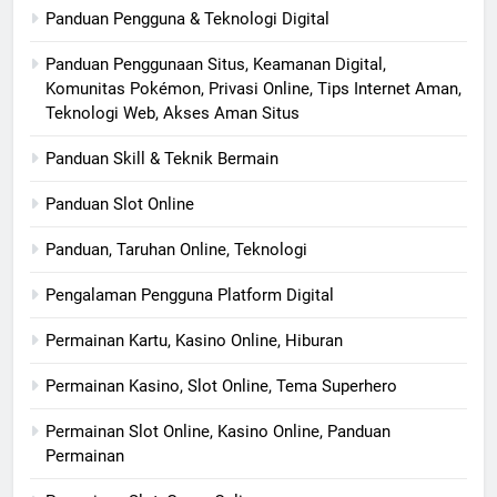
Panduan Pengguna & Teknologi Digital
Panduan Penggunaan Situs, Keamanan Digital,
Komunitas Pokémon, Privasi Online, Tips Internet Aman,
Teknologi Web, Akses Aman Situs
Panduan Skill & Teknik Bermain
Panduan Slot Online
Panduan, Taruhan Online, Teknologi
Pengalaman Pengguna Platform Digital
Permainan Kartu, Kasino Online, Hiburan
Permainan Kasino, Slot Online, Tema Superhero
Permainan Slot Online, Kasino Online, Panduan
Permainan