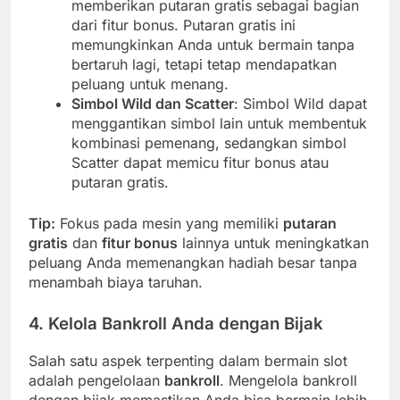
memberikan putaran gratis sebagai bagian
dari fitur bonus. Putaran gratis ini
memungkinkan Anda untuk bermain tanpa
bertaruh lagi, tetapi tetap mendapatkan
peluang untuk menang.
Simbol Wild dan Scatter
: Simbol Wild dapat
menggantikan simbol lain untuk membentuk
kombinasi pemenang, sedangkan simbol
Scatter dapat memicu fitur bonus atau
putaran gratis.
Tip:
Fokus pada mesin yang memiliki
putaran
gratis
dan
fitur bonus
lainnya untuk meningkatkan
peluang Anda memenangkan hadiah besar tanpa
menambah biaya taruhan.
4.
Kelola Bankroll Anda dengan Bijak
Salah satu aspek terpenting dalam bermain slot
adalah pengelolaan
bankroll
. Mengelola bankroll
dengan bijak memastikan Anda bisa bermain lebih