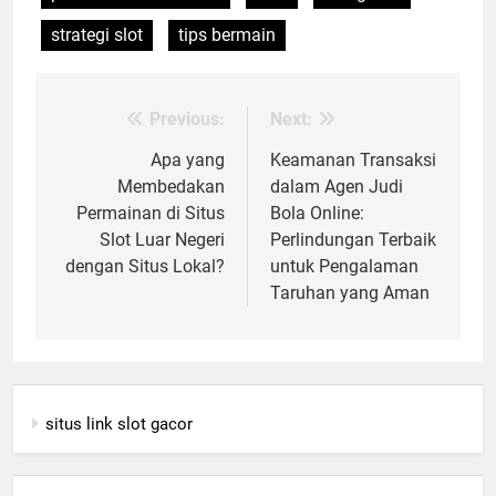
strategi slot
tips bermain
Previous:
Next:
Post
navigation
Apa yang
Keamanan Transaksi
Membedakan
dalam Agen Judi
Permainan di Situs
Bola Online:
Slot Luar Negeri
Perlindungan Terbaik
dengan Situs Lokal?
untuk Pengalaman
Taruhan yang Aman
situs link slot gacor