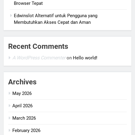
Browser Tepat
Edwinslot Alternatif untuk Pengguna yang
Membutuhkan Akses Cepat dan Aman
Recent Comments
A WordPress Commenter
on
Hello world!
Archives
May 2026
April 2026
March 2026
February 2026