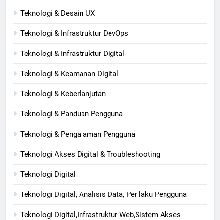
Teknologi & Desain UX
Teknologi & Infrastruktur DevOps
Teknologi & Infrastruktur Digital
Teknologi & Keamanan Digital
Teknologi & Keberlanjutan
Teknologi & Panduan Pengguna
Teknologi & Pengalaman Pengguna
Teknologi Akses Digital & Troubleshooting
Teknologi Digital
Teknologi Digital, Analisis Data, Perilaku Pengguna
Teknologi Digital,Infrastruktur Web,Sistem Akses