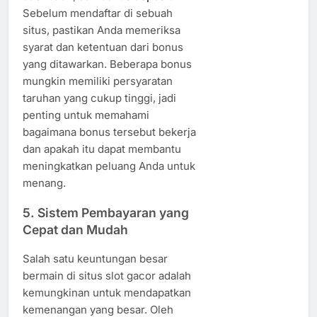
Sebelum mendaftar di sebuah
situs, pastikan Anda memeriksa
syarat dan ketentuan dari bonus
yang ditawarkan. Beberapa bonus
mungkin memiliki persyaratan
taruhan yang cukup tinggi, jadi
penting untuk memahami
bagaimana bonus tersebut bekerja
dan apakah itu dapat membantu
meningkatkan peluang Anda untuk
menang.
5.
Sistem Pembayaran yang
Cepat dan Mudah
Salah satu keuntungan besar
bermain di situs slot gacor adalah
kemungkinan untuk mendapatkan
kemenangan yang besar. Oleh