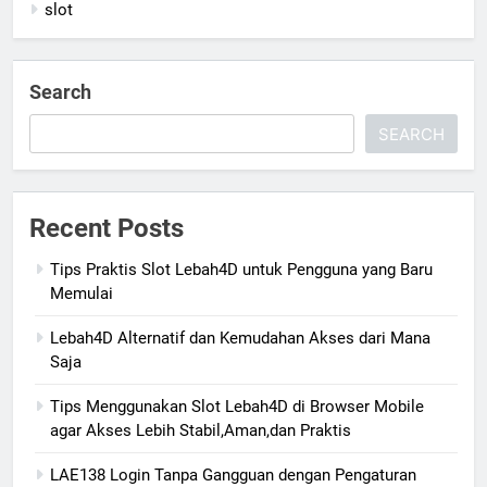
slot
Search
SEARCH
Recent Posts
Tips Praktis Slot Lebah4D untuk Pengguna yang Baru
Memulai
Lebah4D Alternatif dan Kemudahan Akses dari Mana
Saja
Tips Menggunakan Slot Lebah4D di Browser Mobile
agar Akses Lebih Stabil,Aman,dan Praktis
LAE138 Login Tanpa Gangguan dengan Pengaturan