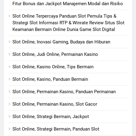
Fitur Bonus dan Jackpot Manajemen Modal dan Risiko
Slot Online Terpercaya Panduan Slot Pemula Tips &
Strategi Slot Informasi RTP & Winrate Review Situs Slot
Keamanan Bermain Online Dunia Game Slot Digital
Slot Online, Inovasi Gaming, Budaya dan Hiburan
Slot Online, Judi Online, Permainan Kasino
Slot Online, Kasino Online, Tips Bermain
Slot Online, Kasino, Panduan Bermain
Slot Online, Permainan Kasino, Panduan Permainan
Slot Online, Permainan Kasino, Slot Gacor
Slot Online, Strategi Bermain, Jackpot
Slot Online, Strategi Bermain, Panduan Slot