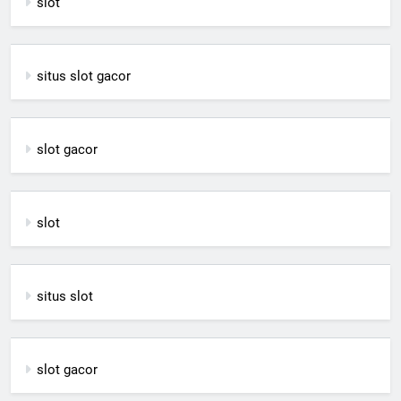
slot
situs slot gacor
slot gacor
slot
situs slot
slot gacor