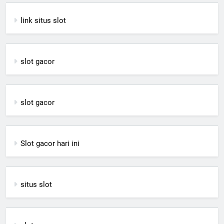
link situs slot
slot gacor
slot gacor
Slot gacor hari ini
situs slot