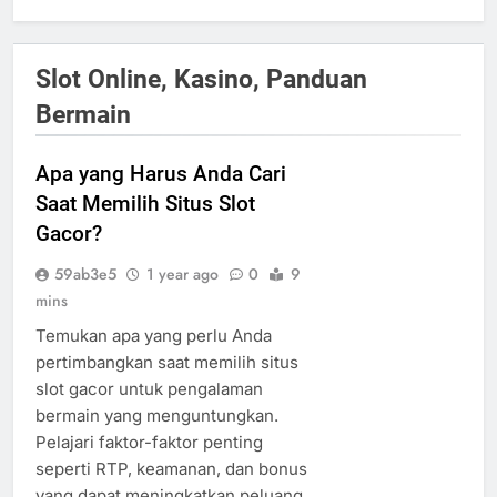
Slot Online, Kasino, Panduan
Bermain
Apa yang Harus Anda Cari
Saat Memilih Situs Slot
Gacor?
59ab3e5
1 year ago
0
9
mins
Temukan apa yang perlu Anda
pertimbangkan saat memilih situs
slot gacor untuk pengalaman
bermain yang menguntungkan.
Pelajari faktor-faktor penting
seperti RTP, keamanan, dan bonus
yang dapat meningkatkan peluang