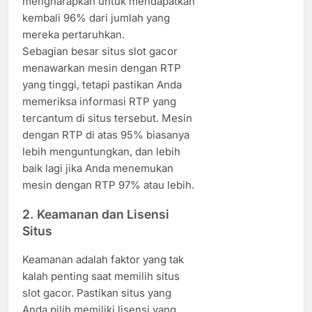
mengharapkan untuk mendapatkan
kembali 96% dari jumlah yang
mereka pertaruhkan.
Sebagian besar situs slot gacor
menawarkan mesin dengan RTP
yang tinggi, tetapi pastikan Anda
memeriksa informasi RTP yang
tercantum di situs tersebut. Mesin
dengan RTP di atas 95% biasanya
lebih menguntungkan, dan lebih
baik lagi jika Anda menemukan
mesin dengan RTP 97% atau lebih.
2.
Keamanan dan Lisensi
Situs
Keamanan adalah faktor yang tak
kalah penting saat memilih situs
slot gacor. Pastikan situs yang
Anda pilih memiliki lisensi yang