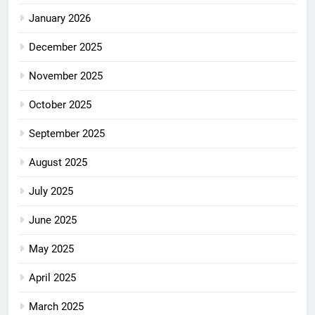
January 2026
December 2025
November 2025
October 2025
September 2025
August 2025
July 2025
June 2025
May 2025
April 2025
March 2025