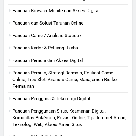
Panduan Browser Mobile dan Akses Digital
Panduan dan Solusi Taruhan Online
Panduan Game / Analisis Statistik
Panduan Karier & Peluang Usaha
Panduan Pemula dan Akses Digital
Panduan Pemula, Strategi Bermain, Edukasi Game
Online, Tips Slot, Analisis Game, Manajemen Risiko
Permainan
Panduan Pengguna & Teknologi Digital
Panduan Penggunaan Situs, Keamanan Digital,
Komunitas Pokémon, Privasi Online, Tips Internet Aman,
Teknologi Web, Akses Aman Situs