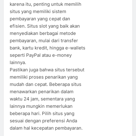
karena itu, penting untuk memilih
situs yang memiliki sistem
pembayaran yang cepat dan
efisien. Situs slot yang baik akan
menyediakan berbagai metode
pembayaran, mulai dari transfer
bank, kartu kredit, hingga e-wallets
seperti PayPal atau e-money
lainnya.
Pastikan juga bahwa situs tersebut
memiliki proses penarikan yang
mudah dan cepat. Beberapa situs
menawarkan penarikan dalam
waktu 24 jam, sementara yang
lainnya mungkin memerlukan
beberapa hari. Pilih situs yang
sesuai dengan preferensi Anda
dalam hal kecepatan pembayaran.