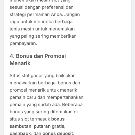
sesuai dengan preferensi dan
strategi permainan Anda. Jangan
ragu untuk mencoba berbagai
jenis mesin untuk menemukan
yang paling sering memberikan
pembayaran.
4.
Bonus dan Promosi
Menarik
Situs slot gacor yang baik akan
menawarkan berbagai bonus dan
promosi menarik untuk menarik
pemain baru dan mempertahankan
pemain yang sudah ada. Beberapa
bonus yang sering ditemukan di
situs slot termasuk
bonus
sambutan
,
putaran gratis
,
cashback
, dan
bonus deposit
.