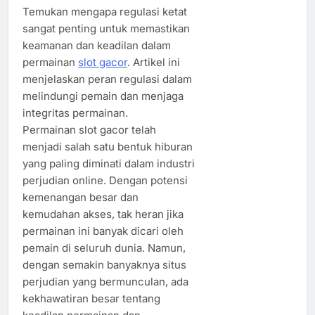
Temukan mengapa regulasi ketat
sangat penting untuk memastikan
keamanan dan keadilan dalam
permainan
slot gacor
. Artikel ini
menjelaskan peran regulasi dalam
melindungi pemain dan menjaga
integritas permainan.
Permainan slot gacor telah
menjadi salah satu bentuk hiburan
yang paling diminati dalam industri
perjudian online. Dengan potensi
kemenangan besar dan
kemudahan akses, tak heran jika
permainan ini banyak dicari oleh
pemain di seluruh dunia. Namun,
dengan semakin banyaknya situs
perjudian yang bermunculan, ada
kekhawatiran besar tentang