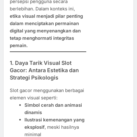
persepsi pengguna secara
berlebihan. Dalam konteks ini,
etika visual menjadi pilar penting
dalam menciptakan permainan
digital yang menyenangkan dan
tetap menghormati integritas
pemain.
1. Daya Tarik Visual Slot
Gacor: Antara Estetika dan
Strategi Psikologis
Slot gacor menggunakan berbagai
elemen visual seperti:
Simbol cerah dan animasi
dinamis
Ilustrasi kemenangan yang
eksplosif
, meski hasilnya
minimal