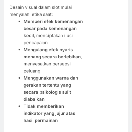
Desain visual dalam slot mulai
menyalahi etika saat:
Memberi efek kemenangan
besar pada kemenangan
kecil
, menciptakan ilusi
pencapaian
Mengulang efek nyaris
menang secara berlebihan
,
menyesatkan persepsi
peluang
Menggunakan warna dan
gerakan tertentu yang
secara psikologis sulit
diabaikan
Tidak memberikan
indikator yang jujur atas
hasil permainan