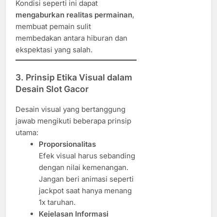
Kondisi seperti ini dapat
mengaburkan realitas permainan
,
membuat pemain sulit
membedakan antara hiburan dan
ekspektasi yang salah.
3. Prinsip Etika Visual dalam
Desain Slot Gacor
Desain visual yang bertanggung
jawab mengikuti beberapa prinsip
utama:
Proporsionalitas
Efek visual harus sebanding
dengan nilai kemenangan.
Jangan beri animasi seperti
jackpot saat hanya menang
1x taruhan.
Kejelasan Informasi