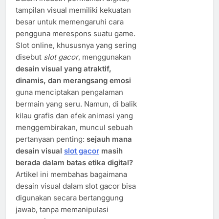
tampilan visual memiliki kekuatan
besar untuk memengaruhi cara
pengguna merespons suatu game.
Slot online, khususnya yang sering
disebut
slot gacor
, menggunakan
desain visual yang atraktif,
dinamis, dan merangsang emosi
guna menciptakan pengalaman
bermain yang seru. Namun, di balik
kilau grafis dan efek animasi yang
menggembirakan, muncul sebuah
pertanyaan penting:
sejauh mana
desain visual
slot gacor
masih
berada dalam batas etika digital?
Artikel ini membahas bagaimana
desain visual dalam slot gacor bisa
digunakan secara bertanggung
jawab, tanpa memanipulasi