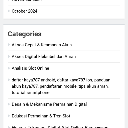
October 2024
Categories
Akses Cepat & Keamanan Akun
Akses Digital Fleksibel dan Aman
Analisis Slot Online
daftar kaya787 android, daftar kaya787 ios, panduan
akun kaya787, pendaftaran mobile, tips akun aman,
tutorial smartphone
Desain & Mekanisme Permainan Digital
Edukasi Permainan & Tren Slot
Fintech, Teknologi Digital, Slot Online, Pembayaran