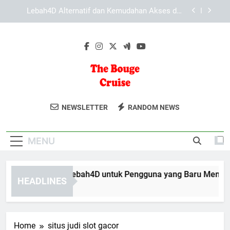
Skip
Tips Menggunakan Slot Lebah4D di Browser
to
Mobile agar Akses Lebih Stabil,Aman,dan Praktis
content
LAE138 Login Tanpa Gangguan dengan
Pengaturan Browser Tepat
Tips Praktis Slot Lebah4D untuk Pengguna yang
Baru Memulai
Lebah4D Alternatif dan Kemudahan Akses dari
Mana Saja
The Bouge
Nikmati Petualangan Wisata Laut Yang
Tips Menggunakan Slot Lebah4D di Browser
NEWSLETTER
RANDOM NEWS
Mobile agar Akses Lebih Stabil,Aman,dan Praktis
Cruise
Tak Terlupakan Bersama The Bouge
LAE138 Login Tanpa Gangguan dengan
Cruise. Pengalaman Seru Di Atas Kapal
Pengaturan Browser Tepat
MENU
Untuk Semua Usia.
ps Praktis Slot Lebah4D untuk Pengguna yang Baru Memulai
HEADLINES
onths Ago
Home
situs judi slot gacor