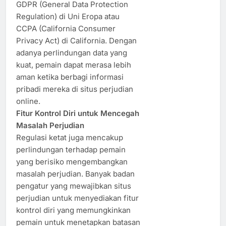
GDPR (General Data Protection
Regulation) di Uni Eropa atau
CCPA (California Consumer
Privacy Act) di California. Dengan
adanya perlindungan data yang
kuat, pemain dapat merasa lebih
aman ketika berbagi informasi
pribadi mereka di situs perjudian
online.
Fitur Kontrol Diri untuk Mencegah
Masalah Perjudian
Regulasi ketat juga mencakup
perlindungan terhadap pemain
yang berisiko mengembangkan
masalah perjudian. Banyak badan
pengatur yang mewajibkan situs
perjudian untuk menyediakan fitur
kontrol diri yang memungkinkan
pemain untuk menetapkan batasan