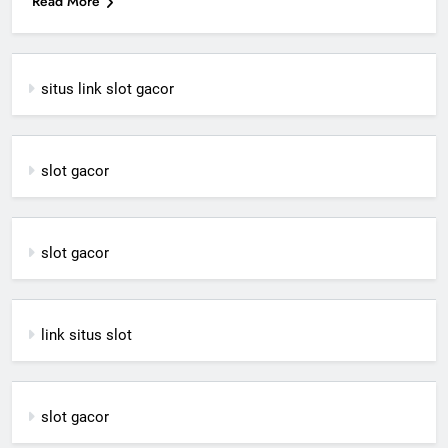
Read More
situs link slot gacor
slot gacor
slot gacor
link situs slot
slot gacor