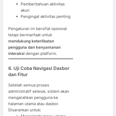
Pemberitahuan aktivitas
akun
Pengingat aktivitas penting
Pengaturan ini bersifat opsional
tetapi bermanfaat untuk
mendukung keterlibatan
pengguna dan kenyamanan
interaksi
dengan platform.
6.
Uji Coba Navigasi Dasbor
dan Fitur
Setelah semua proses
administratif selesai, sistem akan
mengarahkan pengguna ke
halaman utama atau dasbor.
Disarankan untuk: