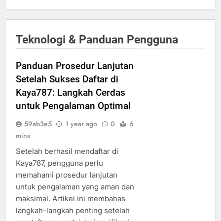
Teknologi & Panduan Pengguna
Panduan Prosedur Lanjutan
Setelah Sukses Daftar di
Kaya787: Langkah Cerdas
untuk Pengalaman Optimal
59ab3e5
1 year ago
0
6
mins
Setelah berhasil mendaftar di
Kaya787, pengguna perlu
memahami prosedur lanjutan
untuk pengalaman yang aman dan
maksimal. Artikel ini membahas
langkah-langkah penting setelah