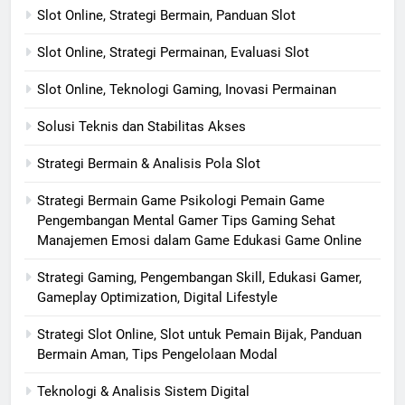
Slot Online, Strategi Bermain, Panduan Slot
Slot Online, Strategi Permainan, Evaluasi Slot
Slot Online, Teknologi Gaming, Inovasi Permainan
Solusi Teknis dan Stabilitas Akses
Strategi Bermain & Analisis Pola Slot
Strategi Bermain Game Psikologi Pemain Game
Pengembangan Mental Gamer Tips Gaming Sehat
Manajemen Emosi dalam Game Edukasi Game Online
Strategi Gaming, Pengembangan Skill, Edukasi Gamer,
Gameplay Optimization, Digital Lifestyle
Strategi Slot Online, Slot untuk Pemain Bijak, Panduan
Bermain Aman, Tips Pengelolaan Modal
Teknologi & Analisis Sistem Digital