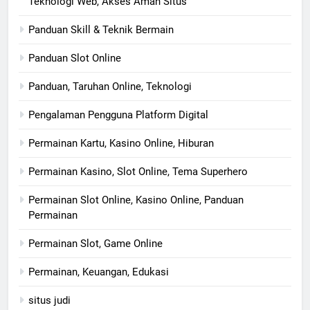
Teknologi Web, Akses Aman Situs
Panduan Skill & Teknik Bermain
Panduan Slot Online
Panduan, Taruhan Online, Teknologi
Pengalaman Pengguna Platform Digital
Permainan Kartu, Kasino Online, Hiburan
Permainan Kasino, Slot Online, Tema Superhero
Permainan Slot Online, Kasino Online, Panduan
Permainan
Permainan Slot, Game Online
Permainan, Keuangan, Edukasi
situs judi