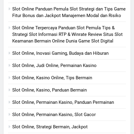
Slot Online Panduan Pemula Slot Strategi dan Tips Game
Fitur Bonus dan Jackpot Manajemen Modal dan Risiko
Slot Online Terpercaya Panduan Slot Pemula Tips &
Strategi Slot Informasi RTP & Winrate Review Situs Slot
Keamanan Bermain Online Dunia Game Slot Digital
Slot Online, Inovasi Gaming, Budaya dan Hiburan
Slot Online, Judi Online, Permainan Kasino
Slot Online, Kasino Online, Tips Bermain
Slot Online, Kasino, Panduan Bermain
Slot Online, Permainan Kasino, Panduan Permainan
Slot Online, Permainan Kasino, Slot Gacor
Slot Online, Strategi Bermain, Jackpot