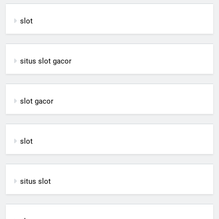
slot
situs slot gacor
slot gacor
slot
situs slot