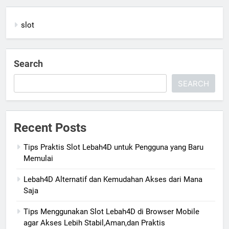
slot
Search
SEARCH
Recent Posts
Tips Praktis Slot Lebah4D untuk Pengguna yang Baru
Memulai
Lebah4D Alternatif dan Kemudahan Akses dari Mana
Saja
Tips Menggunakan Slot Lebah4D di Browser Mobile
agar Akses Lebih Stabil,Aman,dan Praktis