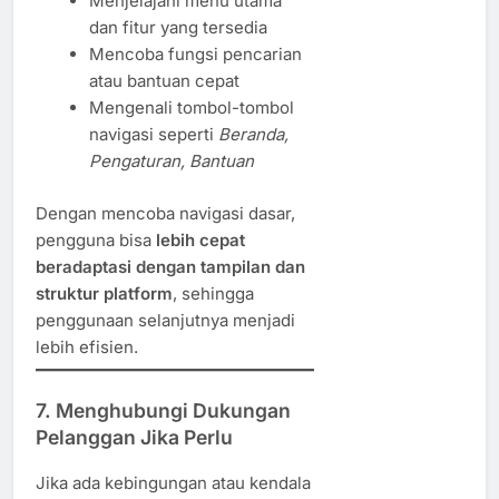
Menjelajahi menu utama
dan fitur yang tersedia
Mencoba fungsi pencarian
atau bantuan cepat
Mengenali tombol-tombol
navigasi seperti
Beranda,
Pengaturan, Bantuan
Dengan mencoba navigasi dasar,
pengguna bisa
lebih cepat
beradaptasi dengan tampilan dan
struktur platform
, sehingga
penggunaan selanjutnya menjadi
lebih efisien.
7.
Menghubungi Dukungan
Pelanggan Jika Perlu
Jika ada kebingungan atau kendala