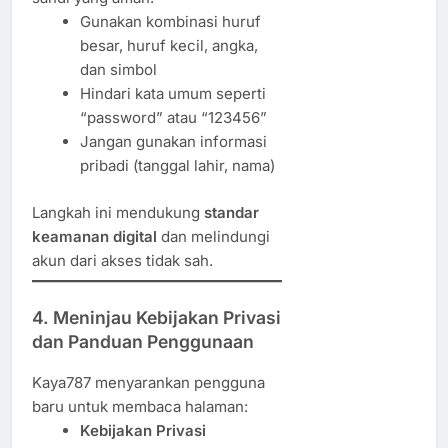
Gunakan kombinasi huruf
besar, huruf kecil, angka,
dan simbol
Hindari kata umum seperti
“password” atau “123456”
Jangan gunakan informasi
pribadi (tanggal lahir, nama)
Langkah ini mendukung
standar
keamanan digital
dan melindungi
akun dari akses tidak sah.
4.
Meninjau Kebijakan Privasi
dan Panduan Penggunaan
Kaya787 menyarankan pengguna
baru untuk membaca halaman:
Kebijakan Privasi