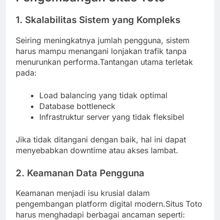
1. Skalabilitas Sistem yang Kompleks
Seiring meningkatnya jumlah pengguna, sistem
harus mampu menangani lonjakan trafik tanpa
menurunkan performa.Tantangan utama terletak
pada:
Load balancing yang tidak optimal
Database bottleneck
Infrastruktur server yang tidak fleksibel
Jika tidak ditangani dengan baik, hal ini dapat
menyebabkan downtime atau akses lambat.
2. Keamanan Data Pengguna
Keamanan menjadi isu krusial dalam
pengembangan platform digital modern.Situs Toto
harus menghadapi berbagai ancaman seperti: