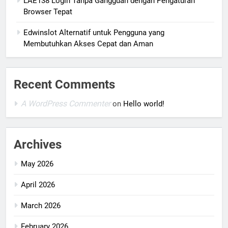
LAE138 Login Tanpa Gangguan dengan Pengaturan
Browser Tepat
Edwinslot Alternatif untuk Pengguna yang
Membutuhkan Akses Cepat dan Aman
Recent Comments
A WordPress Commenter
on
Hello world!
Archives
May 2026
April 2026
March 2026
February 2026