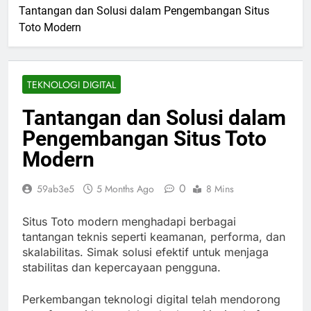
Tantangan dan Solusi dalam Pengembangan Situs
Toto Modern
TEKNOLOGI DIGITAL
Tantangan dan Solusi dalam
Pengembangan Situs Toto
Modern
0
59ab3e5
5 Months Ago
8 Mins
Situs Toto modern menghadapi berbagai
tantangan teknis seperti keamanan, performa, dan
skalabilitas. Simak solusi efektif untuk menjaga
stabilitas dan kepercayaan pengguna.
Perkembangan teknologi digital telah mendorong