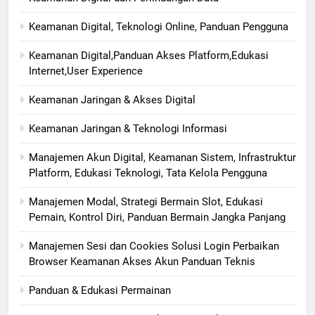
Keamanan Digital, Teknologi Online, Panduan Pengguna
Keamanan Digital,Panduan Akses Platform,Edukasi
Internet,User Experience
Keamanan Jaringan & Akses Digital
Keamanan Jaringan & Teknologi Informasi
Manajemen Akun Digital, Keamanan Sistem, Infrastruktur
Platform, Edukasi Teknologi, Tata Kelola Pengguna
Manajemen Modal, Strategi Bermain Slot, Edukasi
Pemain, Kontrol Diri, Panduan Bermain Jangka Panjang
Manajemen Sesi dan Cookies Solusi Login Perbaikan
Browser Keamanan Akses Akun Panduan Teknis
Panduan & Edukasi Permainan