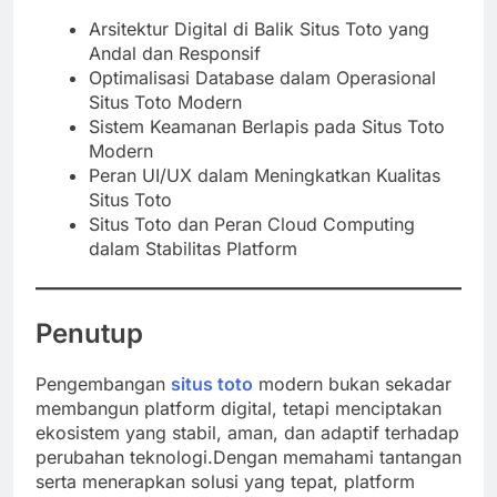
Arsitektur Digital di Balik Situs Toto yang
Andal dan Responsif
Optimalisasi Database dalam Operasional
Situs Toto Modern
Sistem Keamanan Berlapis pada Situs Toto
Modern
Peran UI/UX dalam Meningkatkan Kualitas
Situs Toto
Situs Toto dan Peran Cloud Computing
dalam Stabilitas Platform
Penutup
Pengembangan
situs toto
modern bukan sekadar
membangun platform digital, tetapi menciptakan
ekosistem yang stabil, aman, dan adaptif terhadap
perubahan teknologi.Dengan memahami tantangan
serta menerapkan solusi yang tepat, platform