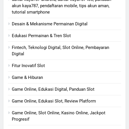
akun kaya787, pendaftaran mobile, tips akun aman,
tutorial smartphone
Desain & Mekanisme Permainan Digital
Edukasi Permainan & Tren Slot
Fintech, Teknologi Digital, Slot Online, Pembayaran
Digital
Fitur Inovatif Slot
Game & Hiburan
Game Online, Edukasi Digital, Panduan Slot
Game Online, Edukasi Slot, Review Platform
Game Online, Slot Online, Kasino Online, Jackpot
Progresif