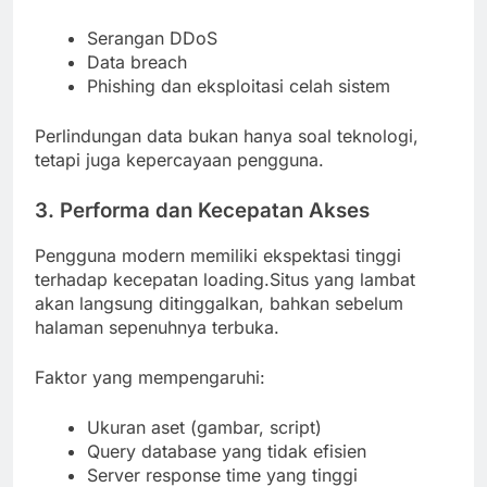
Serangan DDoS
Data breach
Phishing dan eksploitasi celah sistem
Perlindungan data bukan hanya soal teknologi,
tetapi juga kepercayaan pengguna.
3. Performa dan Kecepatan Akses
Pengguna modern memiliki ekspektasi tinggi
terhadap kecepatan loading.Situs yang lambat
akan langsung ditinggalkan, bahkan sebelum
halaman sepenuhnya terbuka.
Faktor yang mempengaruhi:
Ukuran aset (gambar, script)
Query database yang tidak efisien
Server response time yang tinggi