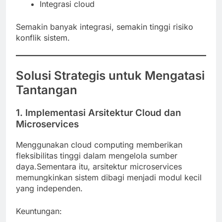
Integrasi cloud
Semakin banyak integrasi, semakin tinggi risiko
konflik sistem.
Solusi Strategis untuk Mengatasi
Tantangan
1. Implementasi Arsitektur Cloud dan
Microservices
Menggunakan cloud computing memberikan
fleksibilitas tinggi dalam mengelola sumber
daya.Sementara itu, arsitektur microservices
memungkinkan sistem dibagi menjadi modul kecil
yang independen.
Keuntungan: