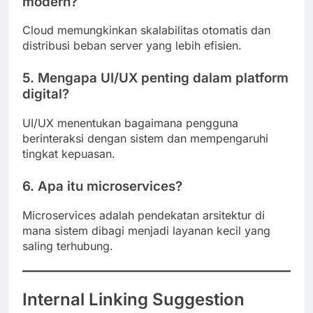
modern?
Cloud memungkinkan skalabilitas otomatis dan
distribusi beban server yang lebih efisien.
5. Mengapa UI/UX penting dalam platform
digital?
UI/UX menentukan bagaimana pengguna
berinteraksi dengan sistem dan mempengaruhi
tingkat kepuasan.
6. Apa itu microservices?
Microservices adalah pendekatan arsitektur di
mana sistem dibagi menjadi layanan kecil yang
saling terhubung.
Internal Linking Suggestion