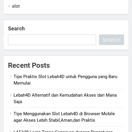
slot
Search
SEARCH
Recent Posts
Tips Praktis Slot Lebah4D untuk Pengguna yang Baru
Memulai
Lebah4D Alternatif dan Kemudahan Akses dari Mana
Saja
Tips Menggunakan Slot Lebah4D di Browser Mobile
agar Akses Lebih Stabil,Aman,dan Praktis