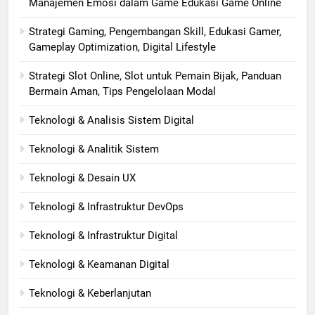
Manajemen Emosi dalam Game Edukasi Game Online
Strategi Gaming, Pengembangan Skill, Edukasi Gamer,
Gameplay Optimization, Digital Lifestyle
Strategi Slot Online, Slot untuk Pemain Bijak, Panduan
Bermain Aman, Tips Pengelolaan Modal
Teknologi & Analisis Sistem Digital
Teknologi & Analitik Sistem
Teknologi & Desain UX
Teknologi & Infrastruktur DevOps
Teknologi & Infrastruktur Digital
Teknologi & Keamanan Digital
Teknologi & Keberlanjutan