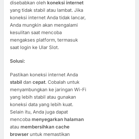
disebabkan oleh
koneksi internet
yang tidak stabil atau lambat. Jika
koneksi internet Anda tidak lancar,
Anda mungkin akan mengalami
kesulitan saat mencoba
mengakses platform, termasuk
saat login ke Ular Slot.
Solusi:
Pastikan koneksi internet Anda
stabil
dan
cepat
. Cobalah untuk
menyambungkan ke jaringan Wi-Fi
yang lebih stabil atau gunakan
koneksi data yang lebih kuat.
Selain itu, Anda juga dapat
mencoba
menyegarkan halaman
atau
membersihkan cache
browser
untuk memastikan