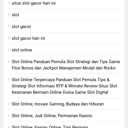
situs slot gacor hari ini
slot
slot gacor
slot gacor hari ini
slot online
Slot Online Panduan Pemula Slot Strategi dan Tips Game
Fitur Bonus dan Jackpot Manajemen Modal dan Risiko
Slot Online Terpercaya Panduan Slot Pemula Tips &
Strategi Slot Informasi RTP & Winrate Review Situs Slot
Keamanan Bermain Online Dunia Game Slot Digital
Slot Online, Inovasi Gaming, Budaya dan Hiburan
Slot Online, Judi Online, Permainan Kasino
Slot Online, Kasino Online, Tips Bermain