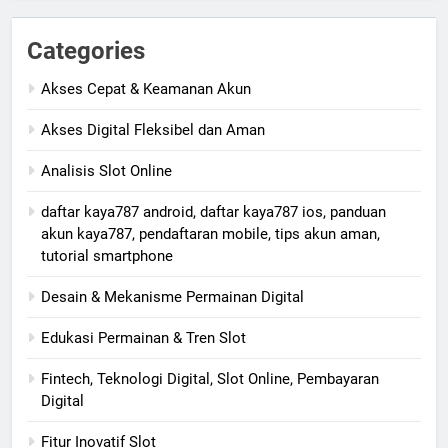
Categories
Akses Cepat & Keamanan Akun
Akses Digital Fleksibel dan Aman
Analisis Slot Online
daftar kaya787 android, daftar kaya787 ios, panduan
akun kaya787, pendaftaran mobile, tips akun aman,
tutorial smartphone
Desain & Mekanisme Permainan Digital
Edukasi Permainan & Tren Slot
Fintech, Teknologi Digital, Slot Online, Pembayaran
Digital
Fitur Inovatif Slot