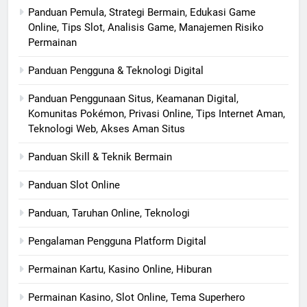
Panduan Pemula, Strategi Bermain, Edukasi Game
Online, Tips Slot, Analisis Game, Manajemen Risiko
Permainan
Panduan Pengguna & Teknologi Digital
Panduan Penggunaan Situs, Keamanan Digital,
Komunitas Pokémon, Privasi Online, Tips Internet Aman,
Teknologi Web, Akses Aman Situs
Panduan Skill & Teknik Bermain
Panduan Slot Online
Panduan, Taruhan Online, Teknologi
Pengalaman Pengguna Platform Digital
Permainan Kartu, Kasino Online, Hiburan
Permainan Kasino, Slot Online, Tema Superhero