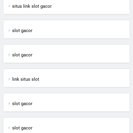
situs link slot gacor
slot gacor
slot gacor
link situs slot
slot gacor
slot gacor