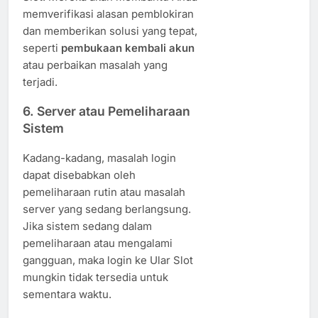
memverifikasi alasan pemblokiran
dan memberikan solusi yang tepat,
seperti
pembukaan kembali akun
atau perbaikan masalah yang
terjadi.
6. Server atau Pemeliharaan
Sistem
Kadang-kadang, masalah login
dapat disebabkan oleh
pemeliharaan rutin atau masalah
server yang sedang berlangsung.
Jika sistem sedang dalam
pemeliharaan atau mengalami
gangguan, maka login ke Ular Slot
mungkin tidak tersedia untuk
sementara waktu.