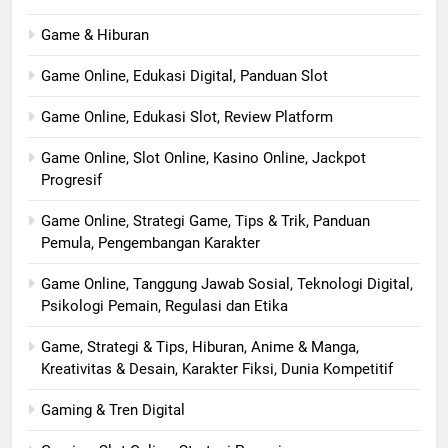
Game & Hiburan
Game Online, Edukasi Digital, Panduan Slot
Game Online, Edukasi Slot, Review Platform
Game Online, Slot Online, Kasino Online, Jackpot
Progresif
Game Online, Strategi Game, Tips & Trik, Panduan
Pemula, Pengembangan Karakter
Game Online, Tanggung Jawab Sosial, Teknologi Digital,
Psikologi Pemain, Regulasi dan Etika
Game, Strategi & Tips, Hiburan, Anime & Manga,
Kreativitas & Desain, Karakter Fiksi, Dunia Kompetitif
Gaming & Tren Digital