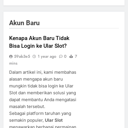
Akun Baru
Kenapa Akun Baru Tidak
Bisa Login ke Ular Slot?
59ab3e5
1 year ago
0
7
mins
Dalam artikel ini, kami membahas
alasan mengapa akun baru
mungkin tidak bisa login ke Ular
Slot dan memberikan solusi yang
dapat membantu Anda mengatasi
masalah tersebut.
Sebagai platform taruhan yang
semakin populer,
Ular Slot
menawarkan berbagai permainan