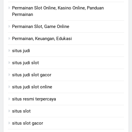
Permainan Slot Online, Kasino Online, Panduan
Permainan
Permainan Slot, Game Online
Permainan, Keuangan, Edukasi
situs judi
situs judi slot
situs judi slot gacor
situs judi slot online
situs resmi terpercaya
situs slot
situs slot gacor