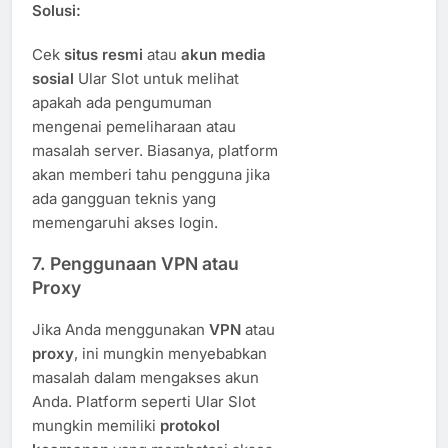
Solusi:
Cek
situs resmi
atau
akun media
sosial
Ular Slot untuk melihat
apakah ada pengumuman
mengenai pemeliharaan atau
masalah server. Biasanya, platform
akan memberi tahu pengguna jika
ada gangguan teknis yang
memengaruhi akses login.
7. Penggunaan VPN atau
Proxy
Jika Anda menggunakan
VPN
atau
proxy
, ini mungkin menyebabkan
masalah dalam mengakses akun
Anda. Platform seperti Ular Slot
mungkin memiliki
protokol