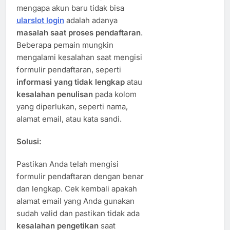
mengapa akun baru tidak bisa
ularslot login
adalah adanya
masalah saat proses pendaftaran
.
Beberapa pemain mungkin
mengalami kesalahan saat mengisi
formulir pendaftaran, seperti
informasi yang tidak lengkap
atau
kesalahan penulisan
pada kolom
yang diperlukan, seperti nama,
alamat email, atau kata sandi.
Solusi:
Pastikan Anda telah mengisi
formulir pendaftaran dengan benar
dan lengkap. Cek kembali apakah
alamat email yang Anda gunakan
sudah valid dan pastikan tidak ada
kesalahan pengetikan
saat