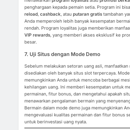
menawarkan
program loyalitas
atau
promosi berka
penghargaan kepada pemain setia. Program ini bis
reload
,
cashback
, atau
putaran gratis
tambahan ya
Anda memperoleh lebih banyak kesempatan bermai
rendah. Program loyalitas juga memberikan manfaa
VIP rewards
, yang memberi akses eksklusif ke pro
besar.
7.
Uji Situs dengan Mode Demo
Sebelum melakukan setoran uang asli, manfaatkan
disediakan oleh banyak situs slot terpercaya. Mod
memungkinkan Anda untuk mencoba berbagai mesin 
kehilangan uang. Ini memberi kesempatan untuk me
permainan, fitur bonus, dan mengetahui apakah sit
menawarkan pengalaman bermain yang menyenang
Bermain dalam mode demo juga memungkinkan An
mengevaluasi kualitas permainan dan fitur bonus
untuk berinvestasi uang nyata.