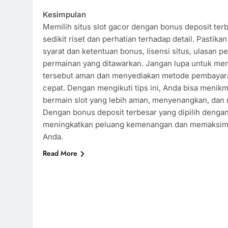
Kesimpulan
Memilih situs slot gacor dengan bonus deposit t
sedikit riset dan perhatian terhadap detail. Pastik
syarat dan ketentuan bonus, lisensi situs, ulasan p
permainan yang ditawarkan. Jangan lupa untuk me
tersebut aman dan menyediakan metode pembayar
cepat. Dengan mengikuti tips ini, Anda bisa menik
bermain slot yang lebih aman, menyenangkan, dan
Dengan bonus deposit terbesar yang dipilih dengan
meningkatkan peluang kemenangan dan memaksim
Anda.
Read More