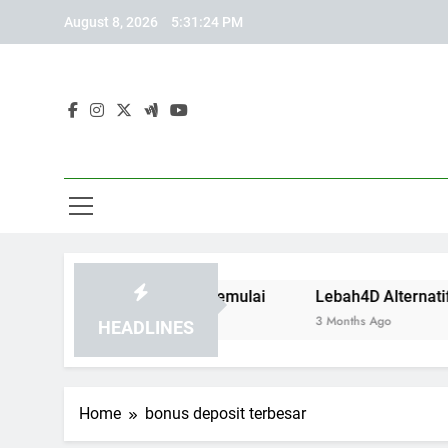
Skip
August 8, 2026
5:31:25 PM
to
content
The
Nikmati P
gguna yang Baru Memulai
Lebah4D Alternatif dan Kemud
3 Months Ago
HEADLINES
Home
bonus deposit terbesar