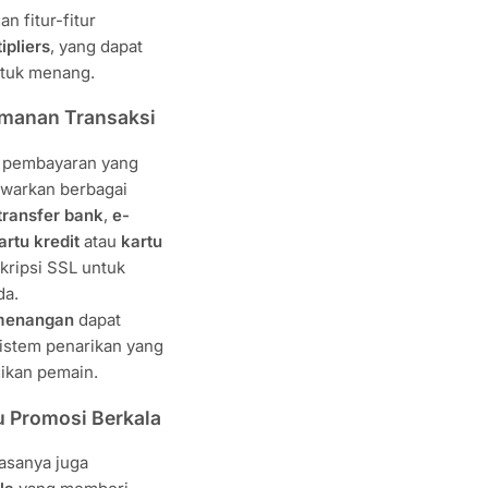
n fitur-fitur
ipliers
, yang dapat
tuk menang.
amanan Transaksi
e pembayaran yang
awarkan berbagai
transfer bank
,
e-
artu kredit
atau
kartu
nkripsi SSL untuk
da.
menangan
dapat
istem penarikan yang
ikan pemain.
u Promosi Berkala
iasanya juga