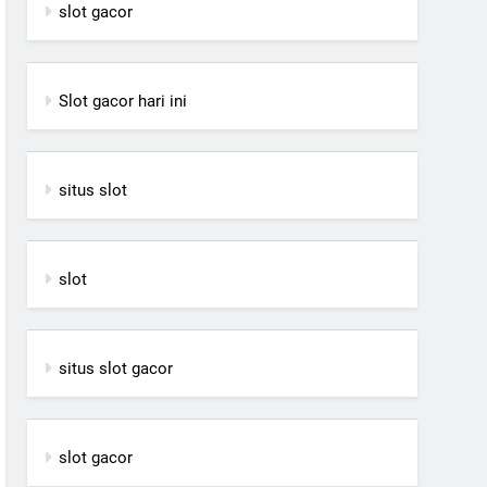
slot gacor
Slot gacor hari ini
situs slot
slot
situs slot gacor
slot gacor