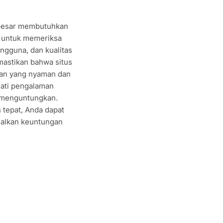
erbesar membutuhkan
an untuk memeriksa
engguna, dan kualitas
mastikan bahwa situs
an yang nyaman dan
mati pengalaman
 menguntungkan.
 tepat, Anda dapat
alkan keuntungan