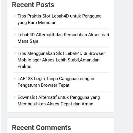
Recent Posts
Tips Praktis Slot Lebah4D untuk Pengguna
yang Baru Memulai
Lebah4D Alternatif dan Kemudahan Akses dari
Mana Saja
Tips Menggunakan Slot Lebah4D di Browser
Mobile agar Akses Lebih Stabil,Aman,dan
Praktis
LAE138 Login Tanpa Gangguan dengan
Pengaturan Browser Tepat
Edwinslot Alternatif untuk Pengguna yang
Membutuhkan Akses Cepat dan Aman
Recent Comments