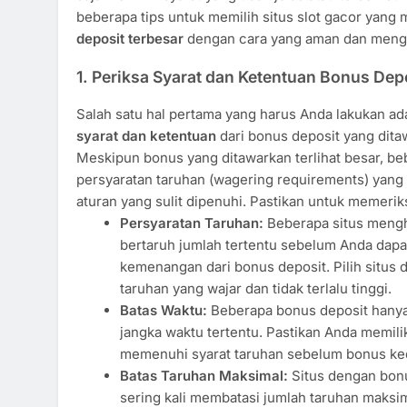
beberapa tips untuk memilih situs slot gacor yan
deposit terbesar
dengan cara yang aman dan meng
1.
Periksa Syarat dan Ketentuan Bonus Dep
Salah satu hal pertama yang harus Anda lakukan a
syarat dan ketentuan
dari bonus deposit yang ditaw
Meskipun bonus yang ditawarkan terlihat besar, be
persyaratan taruhan (wagering requirements) yang 
aturan yang sulit dipenuhi. Pastikan untuk memeriks
Persyaratan Taruhan:
Beberapa situs meng
bertaruh jumlah tertentu sebelum Anda dapa
kemenangan dari bonus deposit. Pilih situs
taruhan yang wajar dan tidak terlalu tinggi.
Batas Waktu:
Beberapa bonus deposit hanya
jangka waktu tertentu. Pastikan Anda memili
memenuhi syarat taruhan sebelum bonus ke
Batas Taruhan Maksimal:
Situs dengan bonu
sering kali membatasi jumlah taruhan maksi