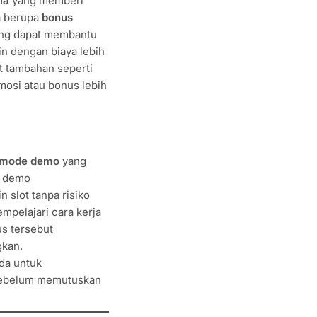
la
yang memberi
a berupa
bonus
ng dapat membantu
n dengan biaya lebih
t tambahan seperti
mosi atau bonus lebih
mode demo
yang
e demo
slot tanpa risiko
mpelajari cara kerja
us tersebut
kan.
da untuk
 sebelum memutuskan