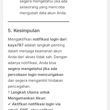
segera mengetahui jika ada
seseorang yang mencoba
mengubah data akun Anda.
5. Kesimpulan
Mengaktifkan
notifikasi login dari
kaya787
adalah langkah penting
dalam menjaga keamanan akun
Anda dari akses tidak sah. Dengan
adanya notifikasi, Anda bisa
segera mengetahui jika ada
percobaan login mencurigakan
dan segera mengambil tindakan
pencegahan.
?
Langkah Utama untuk
Mengamankan Akun:
✔
Aktifkan notifikasi login via
email, SMS, atau aplikasi