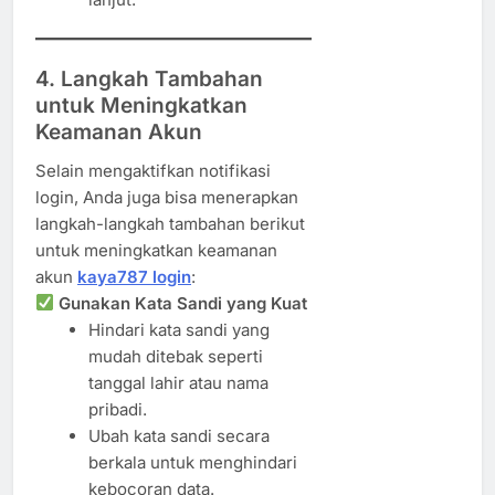
4. Langkah Tambahan
untuk Meningkatkan
Keamanan Akun
Selain mengaktifkan notifikasi
login, Anda juga bisa menerapkan
langkah-langkah tambahan berikut
untuk meningkatkan keamanan
akun
kaya787 login
:
Gunakan Kata Sandi yang Kuat
Hindari kata sandi yang
mudah ditebak seperti
tanggal lahir atau nama
pribadi.
Ubah kata sandi secara
berkala untuk menghindari
kebocoran data.