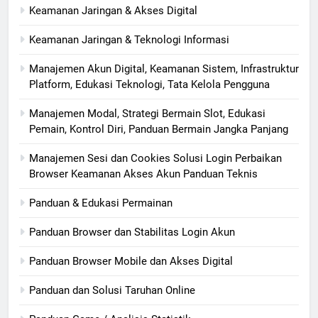
Keamanan Jaringan & Akses Digital
Keamanan Jaringan & Teknologi Informasi
Manajemen Akun Digital, Keamanan Sistem, Infrastruktur
Platform, Edukasi Teknologi, Tata Kelola Pengguna
Manajemen Modal, Strategi Bermain Slot, Edukasi
Pemain, Kontrol Diri, Panduan Bermain Jangka Panjang
Manajemen Sesi dan Cookies Solusi Login Perbaikan
Browser Keamanan Akses Akun Panduan Teknis
Panduan & Edukasi Permainan
Panduan Browser dan Stabilitas Login Akun
Panduan Browser Mobile dan Akses Digital
Panduan dan Solusi Taruhan Online