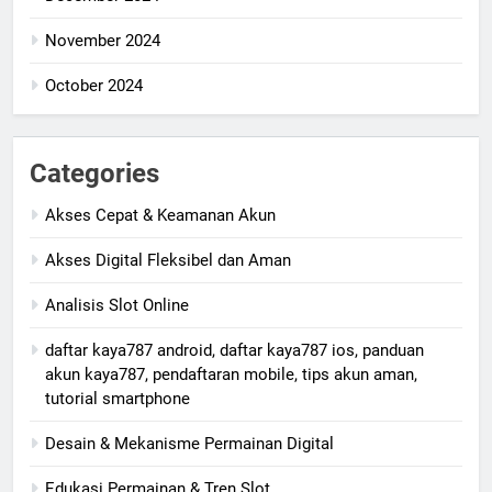
November 2024
October 2024
Categories
Akses Cepat & Keamanan Akun
Akses Digital Fleksibel dan Aman
Analisis Slot Online
daftar kaya787 android, daftar kaya787 ios, panduan
akun kaya787, pendaftaran mobile, tips akun aman,
tutorial smartphone
Desain & Mekanisme Permainan Digital
Edukasi Permainan & Tren Slot