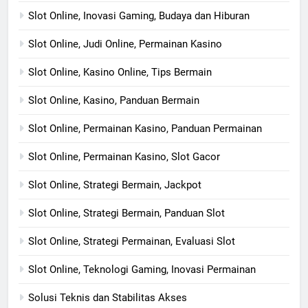
Slot Online, Inovasi Gaming, Budaya dan Hiburan
Slot Online, Judi Online, Permainan Kasino
Slot Online, Kasino Online, Tips Bermain
Slot Online, Kasino, Panduan Bermain
Slot Online, Permainan Kasino, Panduan Permainan
Slot Online, Permainan Kasino, Slot Gacor
Slot Online, Strategi Bermain, Jackpot
Slot Online, Strategi Bermain, Panduan Slot
Slot Online, Strategi Permainan, Evaluasi Slot
Slot Online, Teknologi Gaming, Inovasi Permainan
Solusi Teknis dan Stabilitas Akses