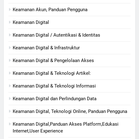
Keamanan Akun, Panduan Pengguna
Keamanan Digital
Keamanan Digital / Autentikasi & Identitas
Keamanan Digital & Infrastruktur
Keamanan Digital & Pengelolaan Akses
Keamanan Digital & Teknologi Artikel:
Keamanan Digital & Teknologi Informasi
Keamanan Digital dan Perlindungan Data
Keamanan Digital, Teknologi Online, Panduan Pengguna
Keamanan Digital,Panduan Akses Platform,Edukasi
Internet,User Experience