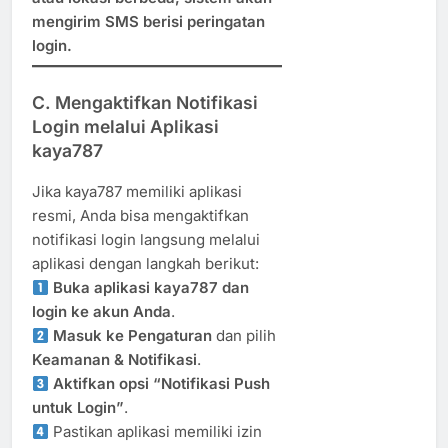
mengirim SMS berisi peringatan
login.
C. Mengaktifkan Notifikasi
Login melalui Aplikasi
kaya787
Jika kaya787 memiliki aplikasi
resmi, Anda bisa mengaktifkan
notifikasi login langsung melalui
aplikasi dengan langkah berikut:
Buka aplikasi kaya787 dan
login ke akun Anda
.
Masuk ke Pengaturan
dan pilih
Keamanan & Notifikasi
.
Aktifkan opsi “Notifikasi Push
untuk Login”
.
Pastikan aplikasi memiliki izin