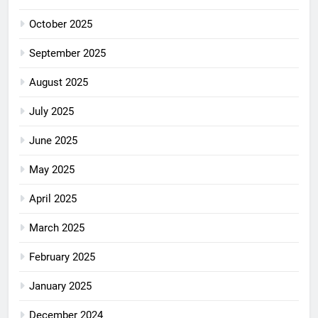
October 2025
September 2025
August 2025
July 2025
June 2025
May 2025
April 2025
March 2025
February 2025
January 2025
December 2024