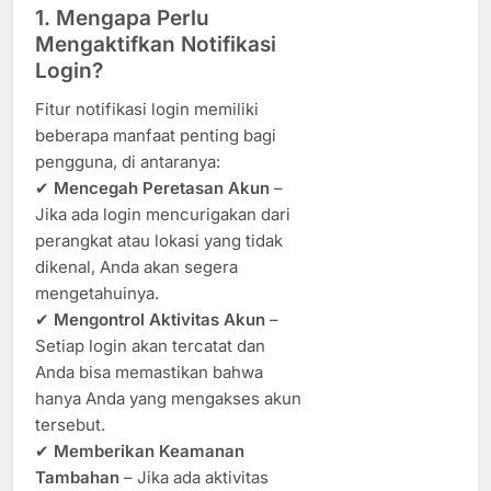
1. Mengapa Perlu
Mengaktifkan Notifikasi
Login?
Fitur notifikasi login memiliki
beberapa manfaat penting bagi
pengguna, di antaranya:
✔
Mencegah Peretasan Akun
–
Jika ada login mencurigakan dari
perangkat atau lokasi yang tidak
dikenal, Anda akan segera
mengetahuinya.
✔
Mengontrol Aktivitas Akun
–
Setiap login akan tercatat dan
Anda bisa memastikan bahwa
hanya Anda yang mengakses akun
tersebut.
✔
Memberikan Keamanan
Tambahan
– Jika ada aktivitas