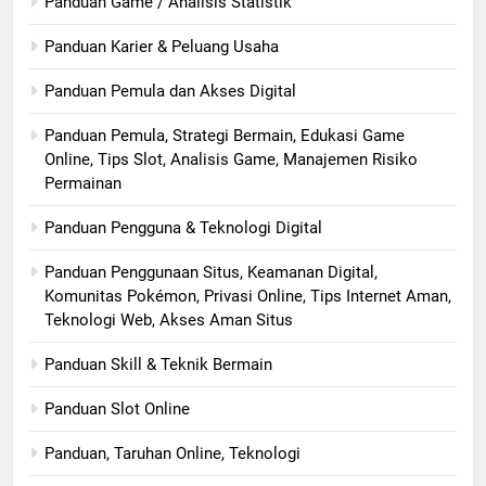
Panduan Game / Analisis Statistik
Panduan Karier & Peluang Usaha
Panduan Pemula dan Akses Digital
Panduan Pemula, Strategi Bermain, Edukasi Game
Online, Tips Slot, Analisis Game, Manajemen Risiko
Permainan
Panduan Pengguna & Teknologi Digital
Panduan Penggunaan Situs, Keamanan Digital,
Komunitas Pokémon, Privasi Online, Tips Internet Aman,
Teknologi Web, Akses Aman Situs
Panduan Skill & Teknik Bermain
Panduan Slot Online
Panduan, Taruhan Online, Teknologi