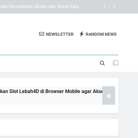
f dan Kemudahan Akses dari Mana Saja
r Akses Lebih Stabil,Aman,dan Praktis
uan dengan Pengaturan Browser Tepat
NEWSLETTER
RANDOM NEWS
h4D untuk Pengguna yang Baru Memulai
e Cruise. Pengalaman Seru Di Atas Kapal Untuk Semua Usia.
f dan Kemudahan Akses dari Mana Saja
r Akses Lebih Stabil,Aman,dan Praktis
uan dengan Pengaturan Browser Tepat
h4D di Browser Mobile agar Akses Lebih Stabil,Aman,dan Pra