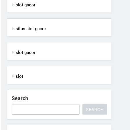
slot gacor
situs slot gacor
slot gacor
slot
Search
SEARCH