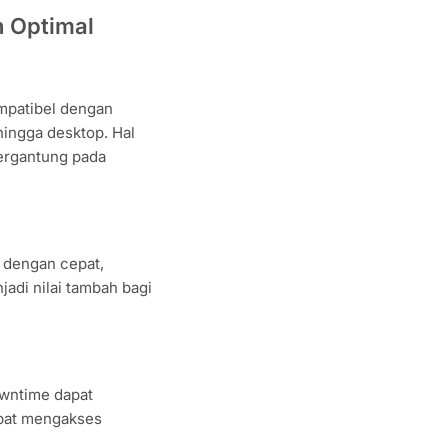
 Optimal
mpatibel dengan
hingga desktop. Hal
ergantung pada
 dengan cepat,
jadi nilai tambah bagi
owntime dapat
apat mengakses