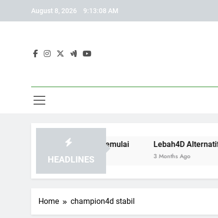
Skip
August 8, 2026
9:13:09 AM
to
content
The
Nikmati P
gguna yang Baru Memulai
Lebah4D Alternatif dan Kemud
3 Months Ago
HEADLINES
Home
champion4d stabil