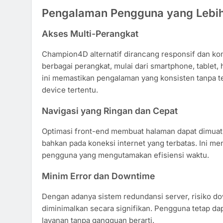
Pengalaman Pengguna yang Lebih
Akses Multi-Perangkat
Champion4D alternatif dirancang responsif dan ko
berbagai perangkat, mulai dari smartphone, tablet, 
ini memastikan pengalaman yang konsisten tanpa t
device tertentu.
Navigasi yang Ringan dan Cepat
Optimasi front-end membuat halaman dapat dimuat
bahkan pada koneksi internet yang terbatas. Ini men
pengguna yang mengutamakan efisiensi waktu.
Minim Error dan Downtime
Dengan adanya sistem redundansi server, risiko d
diminimalkan secara signifikan. Pengguna tetap d
layanan tanpa gangguan berarti.