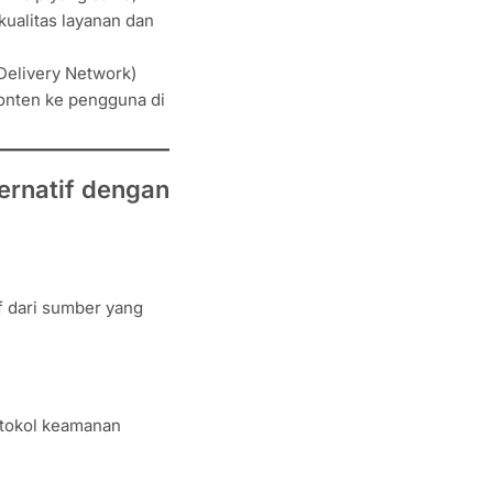
alitas layanan dan
Delivery Network)
konten ke pengguna di
rnatif dengan
f dari sumber yang
otokol keamanan