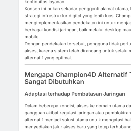
kontinuitas layanan.
Konsep ini bukan sekadar pengganti alamat utama, t
strategi infrastruktur digital yang lebih luas. Cham
mengimplementasikan pendekatan ini untuk menjaga 
berbagai kondisi jaringan, baik melalui desktop m
mobile.
Dengan pendekatan tersebut, pengguna tidak perlu
akses, karena sistem telah dirancang untuk selalu 
alternatif yang optimal.
Mengapa Champion4D Alternatif 
Sangat Dibutuhkan
Adaptasi terhadap Pembatasan Jaringan
Dalam beberapa kondisi, akses ke domain utama d
gangguan akibat regulasi jaringan atau pemblokir
alternatif menjadi solusi utama untuk mengatasi hal
menyediakan jalur akses baru yang tetap terhubung