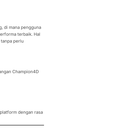
ng, di mana pengguna
erforma terbaik. Hal
 tanpa perlu
bangan Champion4D
platform dengan rasa