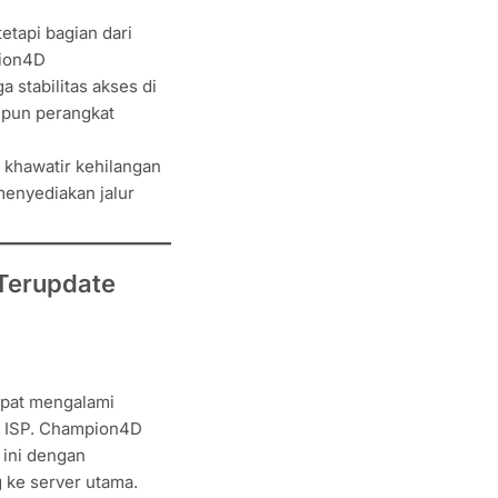
etapi bagian dari
pion4D
stabilitas akses di
aupun perangkat
 khawatir kehilangan
menyediakan jalur
Terupdate
apat mengalami
an ISP. Champion4D
 ini dengan
 ke server utama.