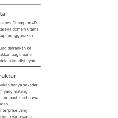
ta
gakses Champion4D
 karena domain utama
cukup menggunakan
ung diarahkan ke
njukkan bagaimana
 dalam kondisi nyata.
ruktur
 bukan hanya sekadar
tem yang matang.
tem memastikan bahwa
ngan.
nterprise yang
rinsip yang sama,