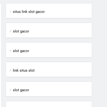
situs link slot gacor
slot gacor
slot gacor
link situs slot
slot gacor