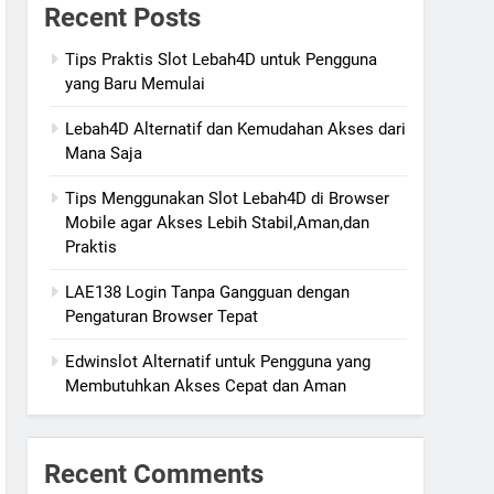
Recent Posts
Tips Praktis Slot Lebah4D untuk Pengguna
yang Baru Memulai
Lebah4D Alternatif dan Kemudahan Akses dari
Mana Saja
Tips Menggunakan Slot Lebah4D di Browser
Mobile agar Akses Lebih Stabil,Aman,dan
Praktis
LAE138 Login Tanpa Gangguan dengan
Pengaturan Browser Tepat
Edwinslot Alternatif untuk Pengguna yang
Membutuhkan Akses Cepat dan Aman
Recent Comments