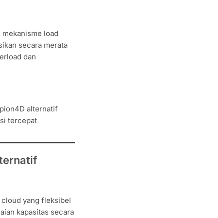
ri mekanisme load
usikan secara merata
erload dan
ion4D alternatif
i tercepat
ernatif
loud yang fleksibel
aian kapasitas secara