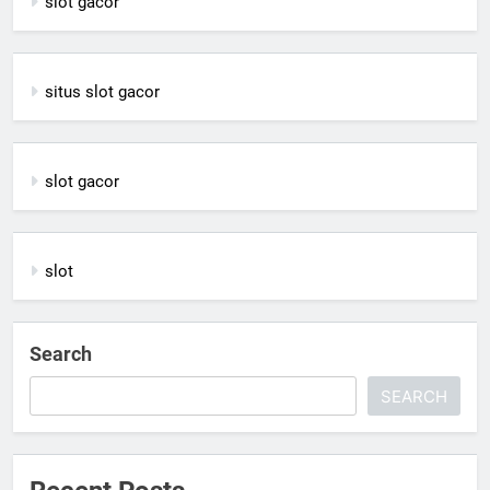
slot gacor
situs slot gacor
slot gacor
slot
Search
SEARCH