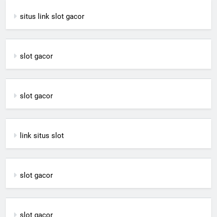
situs link slot gacor
slot gacor
slot gacor
link situs slot
slot gacor
slot gacor