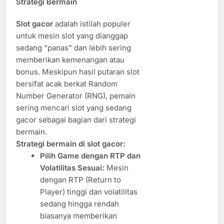
Strategi Bermain
Slot gacor
adalah istilah populer
untuk mesin slot yang dianggap
sedang “panas” dan lebih sering
memberikan kemenangan atau
bonus. Meskipun hasil putaran slot
bersifat acak berkat Random
Number Generator (RNG), pemain
sering mencari slot yang sedang
gacor sebagai bagian dari strategi
bermain.
Strategi bermain di slot gacor:
Pilih Game dengan RTP dan
Volatilitas Sesuai:
Mesin
dengan RTP (Return to
Player) tinggi dan volatilitas
sedang hingga rendah
biasanya memberikan