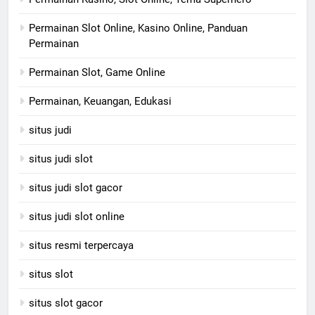
Permainan Slot Online, Kasino Online, Panduan
Permainan
Permainan Slot, Game Online
Permainan, Keuangan, Edukasi
situs judi
situs judi slot
situs judi slot gacor
situs judi slot online
situs resmi terpercaya
situs slot
situs slot gacor