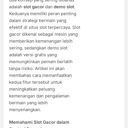
adalah
slot gacor
dan
demo slot
.
Keduanya memiliki peran penting
dalam strategi bermain yang
efektif di situs slot terpercaya. Slot
gacor dikenal sebagai mesin yang
memberikan kemenangan lebih
sering, sedangkan demo slot
adalah versi gratis yang
memungkinkan pemain berlatih
tanpa risiko. Artikel ini akan
membahas cara memanfaatkan
kedua fitur tersebut untuk
meningkatkan peluang
kemenangan dan pengalaman
bermain yang lebih
menyenangkan.
Memahami Slot Gacor dalam