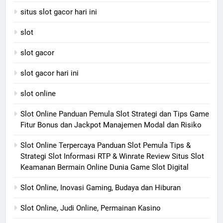
situs slot gacor hari ini
slot
slot gacor
slot gacor hari ini
slot online
Slot Online Panduan Pemula Slot Strategi dan Tips Game
Fitur Bonus dan Jackpot Manajemen Modal dan Risiko
Slot Online Terpercaya Panduan Slot Pemula Tips &
Strategi Slot Informasi RTP & Winrate Review Situs Slot
Keamanan Bermain Online Dunia Game Slot Digital
Slot Online, Inovasi Gaming, Budaya dan Hiburan
Slot Online, Judi Online, Permainan Kasino