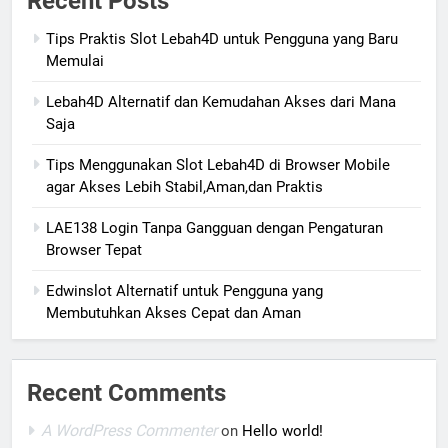
Recent Posts
Tips Praktis Slot Lebah4D untuk Pengguna yang Baru
Memulai
Lebah4D Alternatif dan Kemudahan Akses dari Mana
Saja
Tips Menggunakan Slot Lebah4D di Browser Mobile
agar Akses Lebih Stabil,Aman,dan Praktis
LAE138 Login Tanpa Gangguan dengan Pengaturan
Browser Tepat
Edwinslot Alternatif untuk Pengguna yang
Membutuhkan Akses Cepat dan Aman
Recent Comments
A WordPress Commenter
on
Hello world!