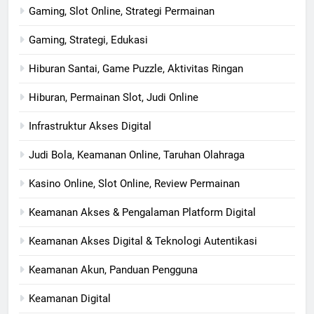
Gaming, Slot Online, Strategi Permainan
Gaming, Strategi, Edukasi
Hiburan Santai, Game Puzzle, Aktivitas Ringan
Hiburan, Permainan Slot, Judi Online
Infrastruktur Akses Digital
Judi Bola, Keamanan Online, Taruhan Olahraga
Kasino Online, Slot Online, Review Permainan
Keamanan Akses & Pengalaman Platform Digital
Keamanan Akses Digital & Teknologi Autentikasi
Keamanan Akun, Panduan Pengguna
Keamanan Digital