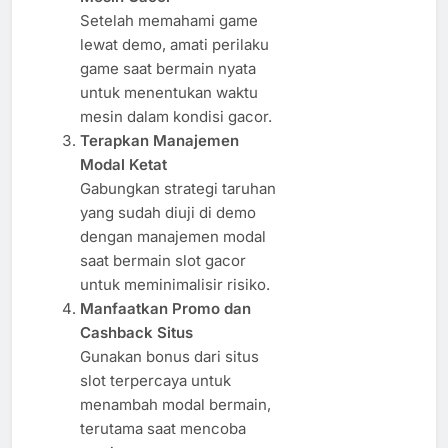
Setelah memahami game
lewat demo, amati perilaku
game saat bermain nyata
untuk menentukan waktu
mesin dalam kondisi gacor.
Terapkan Manajemen
Modal Ketat
Gabungkan strategi taruhan
yang sudah diuji di demo
dengan manajemen modal
saat bermain slot gacor
untuk meminimalisir risiko.
Manfaatkan Promo dan
Cashback Situs
Gunakan bonus dari situs
slot terpercaya untuk
menambah modal bermain,
terutama saat mencoba