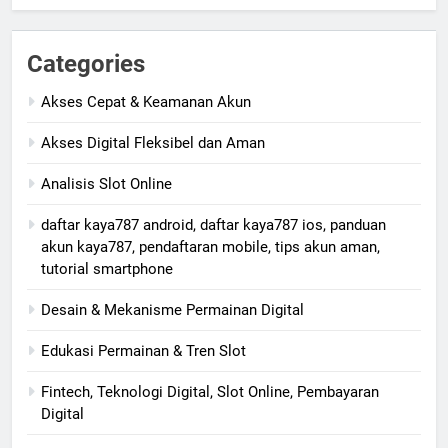
Categories
Akses Cepat & Keamanan Akun
Akses Digital Fleksibel dan Aman
Analisis Slot Online
daftar kaya787 android, daftar kaya787 ios, panduan
akun kaya787, pendaftaran mobile, tips akun aman,
tutorial smartphone
Desain & Mekanisme Permainan Digital
Edukasi Permainan & Tren Slot
Fintech, Teknologi Digital, Slot Online, Pembayaran
Digital