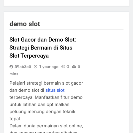
demo slot
Slot Gacor dan Demo Slot:
Strategi Bermain di Situs
Slot Terpercaya
59ab3e5
1 year ago
0
5
mins
Pelajari strategi bermain slot gacor
dan demo slot di
situs slot
terpercaya. Manfaatkan fitur demo
untuk latihan dan optimalkan
peluang menang dengan teknik
tepat.
Dalam dunia permainan slot online,
dua konsep yang sering dibahas