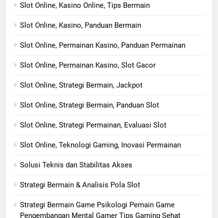
Slot Online, Kasino Online, Tips Bermain
Slot Online, Kasino, Panduan Bermain
Slot Online, Permainan Kasino, Panduan Permainan
Slot Online, Permainan Kasino, Slot Gacor
Slot Online, Strategi Bermain, Jackpot
Slot Online, Strategi Bermain, Panduan Slot
Slot Online, Strategi Permainan, Evaluasi Slot
Slot Online, Teknologi Gaming, Inovasi Permainan
Solusi Teknis dan Stabilitas Akses
Strategi Bermain & Analisis Pola Slot
Strategi Bermain Game Psikologi Pemain Game
Pengembangan Mental Gamer Tips Gaming Sehat