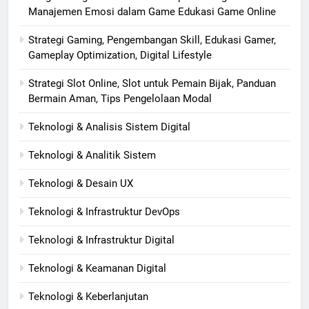
Manajemen Emosi dalam Game Edukasi Game Online
Strategi Gaming, Pengembangan Skill, Edukasi Gamer,
Gameplay Optimization, Digital Lifestyle
Strategi Slot Online, Slot untuk Pemain Bijak, Panduan
Bermain Aman, Tips Pengelolaan Modal
Teknologi & Analisis Sistem Digital
Teknologi & Analitik Sistem
Teknologi & Desain UX
Teknologi & Infrastruktur DevOps
Teknologi & Infrastruktur Digital
Teknologi & Keamanan Digital
Teknologi & Keberlanjutan