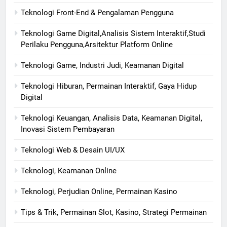
Teknologi Front-End & Pengalaman Pengguna
Teknologi Game Digital,Analisis Sistem Interaktif,Studi
Perilaku Pengguna,Arsitektur Platform Online
Teknologi Game, Industri Judi, Keamanan Digital
Teknologi Hiburan, Permainan Interaktif, Gaya Hidup
Digital
Teknologi Keuangan, Analisis Data, Keamanan Digital,
Inovasi Sistem Pembayaran
Teknologi Web & Desain UI/UX
Teknologi, Keamanan Online
Teknologi, Perjudian Online, Permainan Kasino
Tips & Trik, Permainan Slot, Kasino, Strategi Permainan