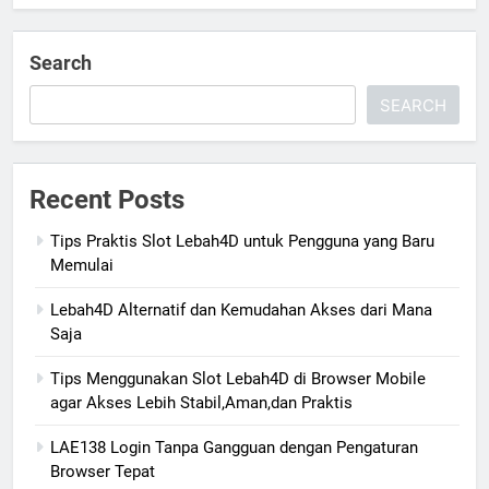
Search
SEARCH
Recent Posts
Tips Praktis Slot Lebah4D untuk Pengguna yang Baru
Memulai
Lebah4D Alternatif dan Kemudahan Akses dari Mana
Saja
Tips Menggunakan Slot Lebah4D di Browser Mobile
agar Akses Lebih Stabil,Aman,dan Praktis
LAE138 Login Tanpa Gangguan dengan Pengaturan
Browser Tepat