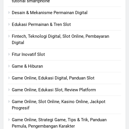
tutorial smartphone
Desain & Mekanisme Permainan Digital
Edukasi Permainan & Tren Slot
Fintech, Teknologi Digital, Slot Online, Pembayaran
Digital
Fitur Inovatif Slot
Game & Hiburan
Game Online, Edukasi Digital, Panduan Slot
Game Online, Edukasi Slot, Review Platform
Game Online, Slot Online, Kasino Online, Jackpot
Progresif
Game Online, Strategi Game, Tips & Trik, Panduan
Pemula, Pengembangan Karakter