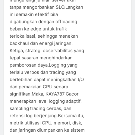
tanpa mengorbankan SLO.Langkah
ini semakin efektif bila
digabungkan dengan offloading
beban ke edge untuk trafik
terlokalisasi, sehingga menekan
backhaul dan energi jaringan.
Ketiga, strategi observabilitas yang
tepat sasaran menghindarkan
pemborosan daya.Logging yang
terlalu verbos dan tracing yang
berlebihan dapat meningkatkan I/O
dan pemakaian CPU secara
signifikan.Maka, KAYA787 Gacor
menerapkan level logging adaptif,
sampling tracing cerdas, dan
retensi log berjenjang.Bersama itu,
metrik utilisasi CPU, memori, disk,
dan jaringan diumpankan ke sistem