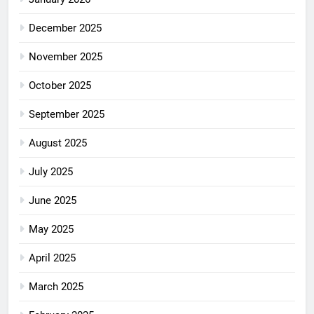
December 2025
November 2025
October 2025
September 2025
August 2025
July 2025
June 2025
May 2025
April 2025
March 2025