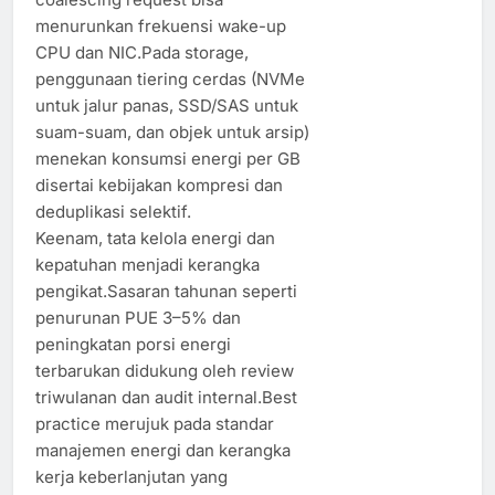
menurunkan frekuensi wake-up
CPU dan NIC.Pada storage,
penggunaan tiering cerdas (NVMe
untuk jalur panas, SSD/SAS untuk
suam-suam, dan objek untuk arsip)
menekan konsumsi energi per GB
disertai kebijakan kompresi dan
deduplikasi selektif.
Keenam, tata kelola energi dan
kepatuhan menjadi kerangka
pengikat.Sasaran tahunan seperti
penurunan PUE 3–5% dan
peningkatan porsi energi
terbarukan didukung oleh review
triwulanan dan audit internal.Best
practice merujuk pada standar
manajemen energi dan kerangka
kerja keberlanjutan yang