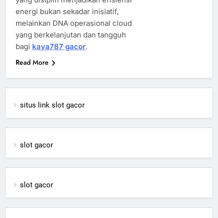
energi bukan sekadar inisiatif,
melainkan DNA operasional cloud
yang berkelanjutan dan tangguh
bagi
kaya787 gacor
.
Read More
situs link slot gacor
slot gacor
slot gacor