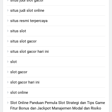
situs judi slot gacor
situs judi slot online
situs resmi terpercaya
situs slot
situs slot gacor
situs slot gacor hari ini
slot
slot gacor
slot gacor hari ini
slot online
Slot Online Panduan Pemula Slot Strategi dan Tips Game
Fitur Bonus dan Jackpot Manajemen Modal dan Risiko