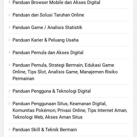
Panduan Browser Mobile dan Akses Digital
Panduan dan Solusi Taruhan Online
Panduan Game / Analisis Statistik
Panduan Karier & Peluang Usaha
Panduan Pemula dan Akses Digital
Panduan Pemula, Strategi Bermain, Edukasi Game
Online, Tips Slot, Analisis Game, Manajemen Risiko
Permainan
Panduan Pengguna & Teknologi Digital
Panduan Penggunaan Situs, Keamanan Digital,
Komunitas Pokémon, Privasi Online, Tips Internet Aman,
Teknologi Web, Akses Aman Situs
Panduan Skill & Teknik Bermain