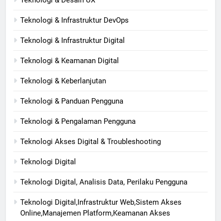
Teknologi & Infrastruktur DevOps
Teknologi & Infrastruktur Digital
Teknologi & Keamanan Digital
Teknologi & Keberlanjutan
Teknologi & Panduan Pengguna
Teknologi & Pengalaman Pengguna
Teknologi Akses Digital & Troubleshooting
Teknologi Digital
Teknologi Digital, Analisis Data, Perilaku Pengguna
Teknologi Digital,Infrastruktur Web,Sistem Akses
Online,Manajemen Platform,Keamanan Akses