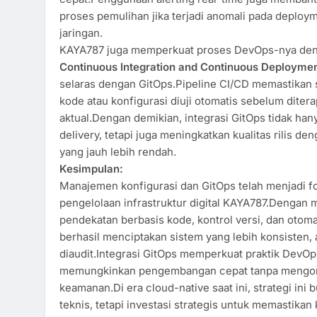
proses pemulihan jika terjadi anomali pada deploym
jaringan.
KAYA787 juga memperkuat proses DevOps-nya de
Continuous Integration and Continuous Deploymen
selaras dengan GitOps.Pipeline CI/CD memastikan 
kode atau konfigurasi diuji otomatis sebelum diter
aktual.Dengan demikian, integrasi GitOps tidak h
delivery, tetapi juga meningkatkan kualitas rilis de
yang jauh lebih rendah.
Kesimpulan:
Manajemen konfigurasi dan GitOps telah menjadi f
pengelolaan infrastruktur digital KAYA787.Dengan
pendekatan berbasis kode, kontrol versi, dan oto
berhasil menciptakan sistem yang lebih konsisten
diaudit.Integrasi GitOps memperkuat praktik DevO
memungkinkan pengembangan cepat tanpa mengorb
keamanan.Di era cloud-native saat ini, strategi ini 
teknis, tetapi investasi strategis untuk memastikan