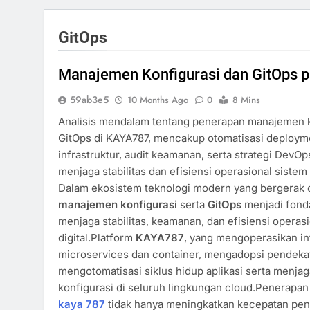
GitOps
Manajemen Konfigurasi dan GitOps 
59ab3e5
10 Months Ago
0
8 Mins
Analisis mendalam tentang penerapan manajemen k
GitOps di KAYA787, mencakup otomatisasi deploymen
infrastruktur, audit keamanan, serta strategi DevO
menjaga stabilitas dan efisiensi operasional sistem d
Dalam ekosistem teknologi modern yang bergerak 
manajemen konfigurasi
serta
GitOps
menjadi fond
menjaga stabilitas, keamanan, dan efisiensi operas
digital.Platform
KAYA787
, yang mengoperasikan in
microservices dan container, mengadopsi pendekat
mengotomatisasi siklus hidup aplikasi serta menjag
konfigurasi di seluruh lingkungan cloud.Penerapan 
kaya 787
tidak hanya meningkatkan kecepatan peng