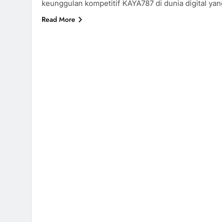
keunggulan kompetitif KAYA787 di dunia digital ya
Read More