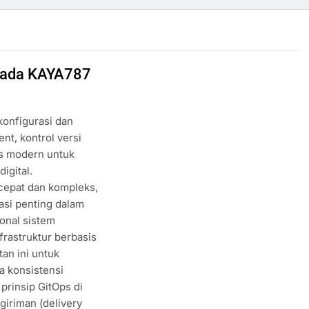
pada KAYA787
onfigurasi dan
t, kontrol versi
ps modern untuk
igital.
cepat dan kompleks,
asi penting dalam
ional sistem
frastruktur berbasis
an ini untuk
a konsistensi
prinsip GitOps di
iriman (delivery