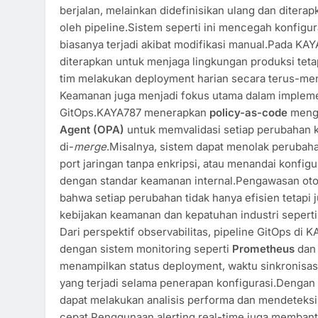
berjalan, melainkan didefinisikan ulang dan ditera
oleh pipeline.Sistem seperti ini mencegah konfigura
biasanya terjadi akibat modifikasi manual.Pada KAYA
diterapkan untuk menjaga lingkungan produksi tetap
tim melakukan deployment harian secara terus-me
Keamanan juga menjadi fokus utama dalam implem
GitOps.KAYA787 menerapkan
policy-as-code
meng
Agent (OPA)
untuk memvalidasi setiap perubahan 
di-
merge
.Misalnya, sistem dapat menolak peruba
port jaringan tanpa enkripsi, atau menandai konfigu
dengan standar keamanan internal.Pengawasan oto
bahwa setiap perubahan tidak hanya efisien tetapi
kebijakan keamanan dan kepatuhan industri seperti
Dari perspektif observabilitas, pipeline GitOps di
dengan sistem monitoring seperti
Prometheus
da
menampilkan status deployment, waktu sinkronisasi,
yang terjadi selama penerapan konfigurasi.Dengan in
dapat melakukan analisis performa dan mendeteksi
cepat.Penggunaan alerting real-time juga memba