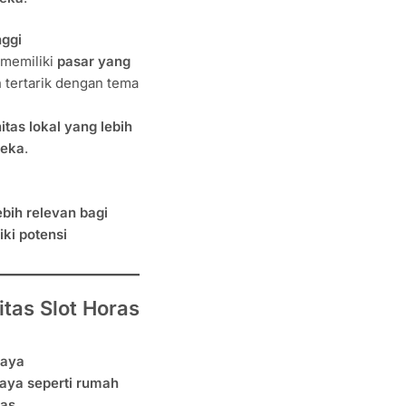
nggi
memiliki
pasar yang
 tertarik dengan tema
tas lokal yang lebih
reka
.
ebih relevan bagi
ki potensi
tas Slot Horas
daya
aya seperti rumah
has
.