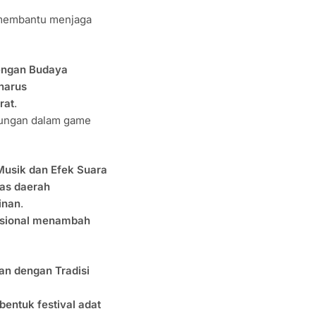
membantu menjaga
dengan Budaya
harus
rat
.
gkungan dalam game
Musik dan Efek Suara
has daerah
inan
.
disional menambah
an dengan Tradisi
entuk festival adat