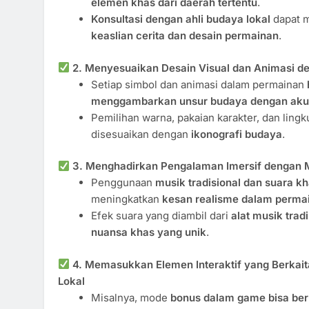
elemen khas dari daerah tertentu
.
Konsultasi dengan ahli budaya lokal
dapat 
keaslian cerita dan desain permainan
.
2. Menyesuaikan Desain Visual dan Animasi 
Setiap simbol dan animasi dalam permainan
menggambarkan unsur budaya dengan aku
Pemilihan warna, pakaian karakter, dan lin
disesuaikan dengan
ikonografi budaya
.
3. Menghadirkan Pengalaman Imersif dengan 
Penggunaan
musik tradisional dan suara k
meningkatkan
kesan realisme dalam perma
Efek suara yang diambil dari
alat musik tra
nuansa khas yang unik
.
4. Memasukkan Elemen Interaktif yang Berkait
Lokal
Misalnya, mode
bonus dalam game bisa berb