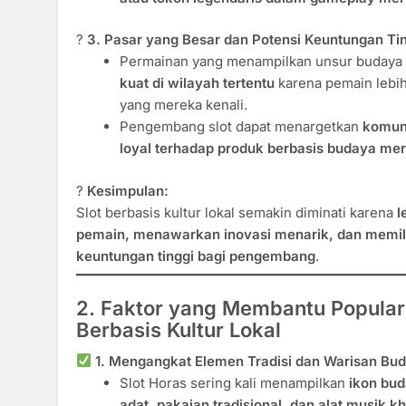
?
3. Pasar yang Besar dan Potensi Keuntungan Ti
Permainan yang menampilkan unsur budaya 
kuat di wilayah tertentu
karena pemain lebih
yang mereka kenali.
Pengembang slot dapat menargetkan
komuni
loyal terhadap produk berbasis budaya me
?
Kesimpulan:
Slot berbasis kultur lokal semakin diminati karena
l
pemain, menawarkan inovasi menarik, dan memili
keuntungan tinggi bagi pengembang
.
2. Faktor yang Membantu Populari
Berbasis Kultur Lokal
1. Mengangkat Elemen Tradisi dan Warisan Bu
Slot Horas sering kali menampilkan
ikon bud
adat, pakaian tradisional, dan alat musik k