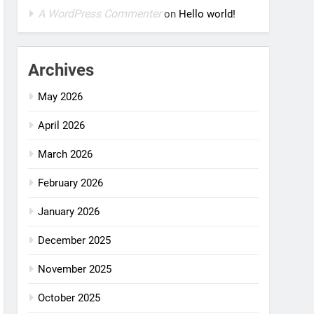
A WordPress Commenter
on
Hello world!
Archives
May 2026
April 2026
March 2026
February 2026
January 2026
December 2025
November 2025
October 2025