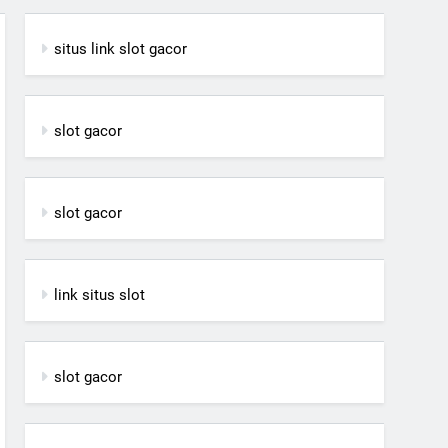
situs link slot gacor
slot gacor
slot gacor
link situs slot
slot gacor