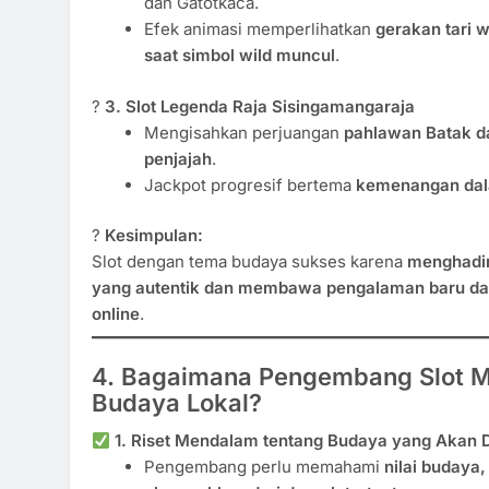
dan Gatotkaca.
Efek animasi memperlihatkan
gerakan tari 
saat simbol wild muncul
.
?
3. Slot Legenda Raja Sisingamangaraja
Mengisahkan perjuangan
pahlawan Batak 
penjajah
.
Jackpot progresif bertema
kemenangan dal
?
Kesimpulan:
Slot dengan tema budaya sukses karena
menghadir
yang autentik dan membawa pengalaman baru da
online
.
4. Bagaimana Pengembang Slot 
Budaya Lokal?
1. Riset Mendalam tentang Budaya yang Akan D
Pengembang perlu memahami
nilai budaya,