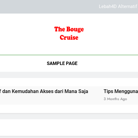
Lebah4D Alternati
Tips Menggunakan Slot Lebah4D di Browser Mobile aga
LAE138 Login Tanpa Gangg
 Bouge Cruise
Tips Praktis Slot Leba
etualangan Wisata Laut Yang Tak Terlupakan Bersama The Boug
Lebah4D Alternati
SAMPLE PAGE
Tips Menggunakan Slot Lebah4D di Browser Mobile aga
LAE138 Login Tanpa Gangg
ahan Akses dari Mana Saja
Tips Menggunakan Slot Leba
3 Months Ago