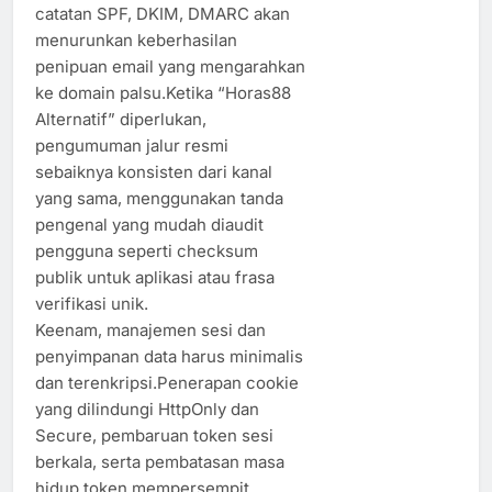
catatan SPF, DKIM, DMARC akan
menurunkan keberhasilan
penipuan email yang mengarahkan
ke domain palsu.Ketika “Horas88
Alternatif” diperlukan,
pengumuman jalur resmi
sebaiknya konsisten dari kanal
yang sama, menggunakan tanda
pengenal yang mudah diaudit
pengguna seperti checksum
publik untuk aplikasi atau frasa
verifikasi unik.
Keenam, manajemen sesi dan
penyimpanan data harus minimalis
dan terenkripsi.Penerapan cookie
yang dilindungi HttpOnly dan
Secure, pembaruan token sesi
berkala, serta pembatasan masa
hidup token mempersempit