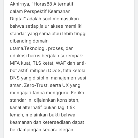
Akhirnya, “Horas88 Alternatif
dalam Perspektif Keamanan
Digital” adalah soal memastikan
bahwa setiap jalur akses memiliki
standar yang sama atau lebih tinggi
dibanding domain
utama.Teknologi, proses, dan
edukasi harus berjalan serempak:
MFA kuat, TLS ketat, WAF dan anti-
bot aktif, mitigasi DDoS, tata kelola
DNS yang disiplin, manajemen sesi
aman, Zero-Trust, serta UX yang
mengajari tanpa menggurui.Ketika
standar ini dijalankan konsisten,
kanal alternatif bukan lagi titik
lemah, melainkan bukti bahwa
keamanan dan ketersediaan dapat
berdampingan secara elegan.