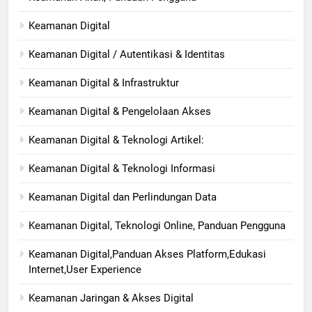
Keamanan Digital
Keamanan Digital / Autentikasi & Identitas
Keamanan Digital & Infrastruktur
Keamanan Digital & Pengelolaan Akses
Keamanan Digital & Teknologi Artikel:
Keamanan Digital & Teknologi Informasi
Keamanan Digital dan Perlindungan Data
Keamanan Digital, Teknologi Online, Panduan Pengguna
Keamanan Digital,Panduan Akses Platform,Edukasi
Internet,User Experience
Keamanan Jaringan & Akses Digital