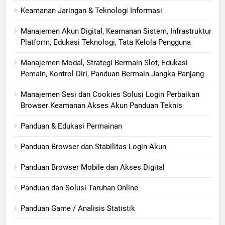
Keamanan Jaringan & Teknologi Informasi
Manajemen Akun Digital, Keamanan Sistem, Infrastruktur
Platform, Edukasi Teknologi, Tata Kelola Pengguna
Manajemen Modal, Strategi Bermain Slot, Edukasi
Pemain, Kontrol Diri, Panduan Bermain Jangka Panjang
Manajemen Sesi dan Cookies Solusi Login Perbaikan
Browser Keamanan Akses Akun Panduan Teknis
Panduan & Edukasi Permainan
Panduan Browser dan Stabilitas Login Akun
Panduan Browser Mobile dan Akses Digital
Panduan dan Solusi Taruhan Online
Panduan Game / Analisis Statistik