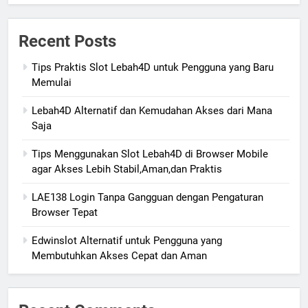
Recent Posts
Tips Praktis Slot Lebah4D untuk Pengguna yang Baru
Memulai
Lebah4D Alternatif dan Kemudahan Akses dari Mana
Saja
Tips Menggunakan Slot Lebah4D di Browser Mobile
agar Akses Lebih Stabil,Aman,dan Praktis
LAE138 Login Tanpa Gangguan dengan Pengaturan
Browser Tepat
Edwinslot Alternatif untuk Pengguna yang
Membutuhkan Akses Cepat dan Aman