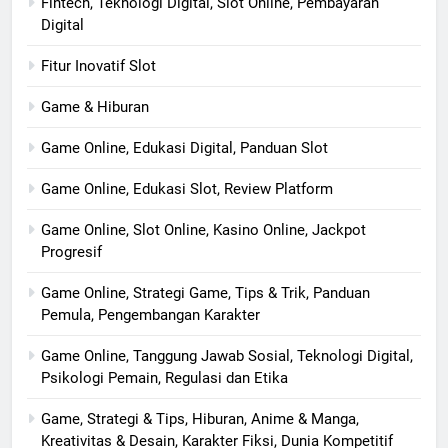
Fintech, Teknologi Digital, Slot Online, Pembayaran
Digital
Fitur Inovatif Slot
Game & Hiburan
Game Online, Edukasi Digital, Panduan Slot
Game Online, Edukasi Slot, Review Platform
Game Online, Slot Online, Kasino Online, Jackpot
Progresif
Game Online, Strategi Game, Tips & Trik, Panduan
Pemula, Pengembangan Karakter
Game Online, Tanggung Jawab Sosial, Teknologi Digital,
Psikologi Pemain, Regulasi dan Etika
Game, Strategi & Tips, Hiburan, Anime & Manga,
Kreativitas & Desain, Karakter Fiksi, Dunia Kompetitif