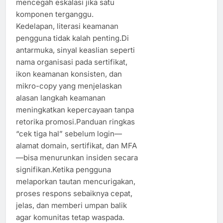
mencegah eskalasi jika satu
komponen terganggu.
Kedelapan, literasi keamanan
pengguna tidak kalah penting.Di
antarmuka, sinyal keaslian seperti
nama organisasi pada sertifikat,
ikon keamanan konsisten, dan
mikro-copy yang menjelaskan
alasan langkah keamanan
meningkatkan kepercayaan tanpa
retorika promosi.Panduan ringkas
“cek tiga hal” sebelum login—
alamat domain, sertifikat, dan MFA
—bisa menurunkan insiden secara
signifikan.Ketika pengguna
melaporkan tautan mencurigakan,
proses respons sebaiknya cepat,
jelas, dan memberi umpan balik
agar komunitas tetap waspada.