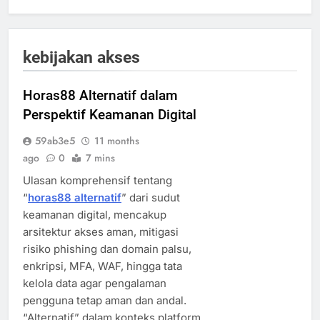
kebijakan akses
Horas88 Alternatif dalam
Perspektif Keamanan Digital
59ab3e5
11 months
ago
0
7 mins
Ulasan komprehensif tentang
“
horas88 alternatif
” dari sudut
keamanan digital, mencakup
arsitektur akses aman, mitigasi
risiko phishing dan domain palsu,
enkripsi, MFA, WAF, hingga tata
kelola data agar pengalaman
pengguna tetap aman dan andal.
“Alternatif” dalam konteks platform