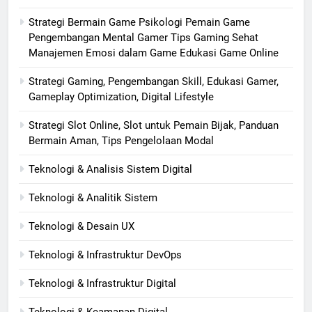
Strategi Bermain Game Psikologi Pemain Game
Pengembangan Mental Gamer Tips Gaming Sehat
Manajemen Emosi dalam Game Edukasi Game Online
Strategi Gaming, Pengembangan Skill, Edukasi Gamer,
Gameplay Optimization, Digital Lifestyle
Strategi Slot Online, Slot untuk Pemain Bijak, Panduan
Bermain Aman, Tips Pengelolaan Modal
Teknologi & Analisis Sistem Digital
Teknologi & Analitik Sistem
Teknologi & Desain UX
Teknologi & Infrastruktur DevOps
Teknologi & Infrastruktur Digital
Teknologi & Keamanan Digital