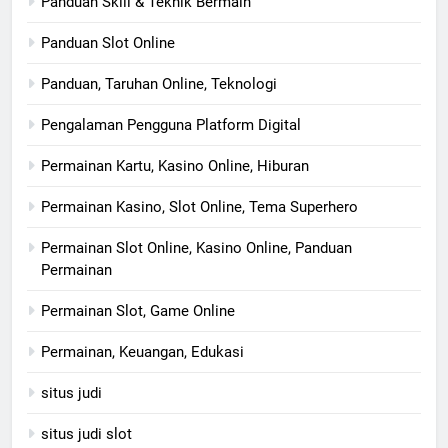
Panduan Skill & Teknik Bermain
Panduan Slot Online
Panduan, Taruhan Online, Teknologi
Pengalaman Pengguna Platform Digital
Permainan Kartu, Kasino Online, Hiburan
Permainan Kasino, Slot Online, Tema Superhero
Permainan Slot Online, Kasino Online, Panduan
Permainan
Permainan Slot, Game Online
Permainan, Keuangan, Edukasi
situs judi
situs judi slot