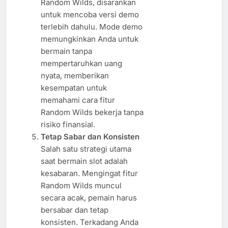
Random Wilds, disarankan
untuk mencoba versi demo
terlebih dahulu. Mode demo
memungkinkan Anda untuk
bermain tanpa
mempertaruhkan uang
nyata, memberikan
kesempatan untuk
memahami cara fitur
Random Wilds bekerja tanpa
risiko finansial.
Tetap Sabar dan Konsisten
Salah satu strategi utama
saat bermain slot adalah
kesabaran. Mengingat fitur
Random Wilds muncul
secara acak, pemain harus
bersabar dan tetap
konsisten. Terkadang Anda