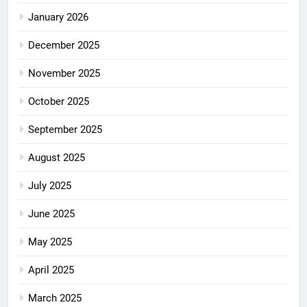
January 2026
December 2025
November 2025
October 2025
September 2025
August 2025
July 2025
June 2025
May 2025
April 2025
March 2025