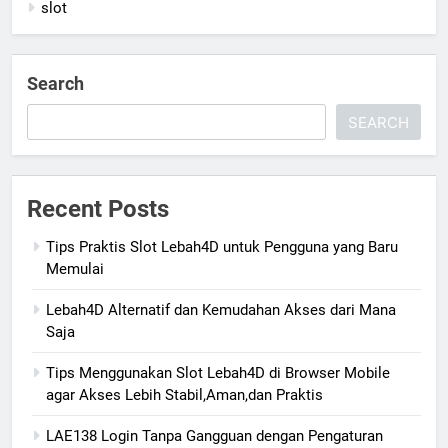
slot
Search
SEARCH
Recent Posts
Tips Praktis Slot Lebah4D untuk Pengguna yang Baru
Memulai
Lebah4D Alternatif dan Kemudahan Akses dari Mana
Saja
Tips Menggunakan Slot Lebah4D di Browser Mobile
agar Akses Lebih Stabil,Aman,dan Praktis
LAE138 Login Tanpa Gangguan dengan Pengaturan