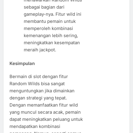
sebagai bagian dari
gameplay-nya. Fitur wild ini
membantu pemain untuk
memperoleh kombinasi
kemenangan lebih sering,
meningkatkan kesempatan
meraih jackpot.
Kesimpulan
Bermain di slot dengan fitur
Random Wilds bisa sangat
menguntungkan jika dimainkan
dengan strategi yang tepat.
Dengan memanfaatkan fitur wild
yang muncul secara acak, pemain
dapat meningkatkan peluang untuk
mendapatkan kombinasi