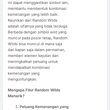
ini dapat menggantikan simbol lain,
membantu membentuk kombinasi
kemenangan yang lebih baik.
Keunikan dari Random Wilds
adalah sifatnya yang tidak terduga.
Berbeda dengan simbol wild yang
muncul pada posisi tetap, Random
Wilds bisa muncul di mana saja
dan kapan saja dalam permainan,
memberi elemen kejutan dan
meningkatkan peluang untuk
mendapatkan kombinasi
kemenangan yang
menguntungkan.
Mengapa Fitur Random Wilds
Menarik?
Peluang Kemenangan yang