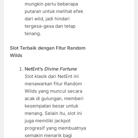
mungkin perlu beberapa
putaran untuk melihat efek
dari wild, jadi hindari
tergesa-gesa dan tetap
tenang.
Slot Terbaik dengan Fitur Random
Wilds
NetEnt’s
Divine Fortune
Slot klasik dari NetEnt ini
menawarkan fitur Random
Wilds yang muncul secara
acak di gulungan, memberi
kesempatan besar untuk
menang. Selain itu, slot ini
juga memiliki jackpot
progresif yang membuatnya
semakin menarik bagi