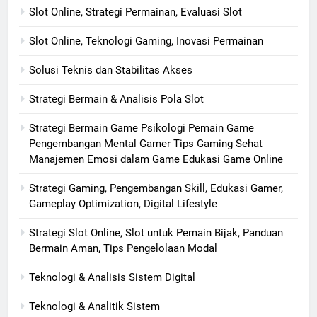
Slot Online, Strategi Permainan, Evaluasi Slot
Slot Online, Teknologi Gaming, Inovasi Permainan
Solusi Teknis dan Stabilitas Akses
Strategi Bermain & Analisis Pola Slot
Strategi Bermain Game Psikologi Pemain Game
Pengembangan Mental Gamer Tips Gaming Sehat
Manajemen Emosi dalam Game Edukasi Game Online
Strategi Gaming, Pengembangan Skill, Edukasi Gamer,
Gameplay Optimization, Digital Lifestyle
Strategi Slot Online, Slot untuk Pemain Bijak, Panduan
Bermain Aman, Tips Pengelolaan Modal
Teknologi & Analisis Sistem Digital
Teknologi & Analitik Sistem