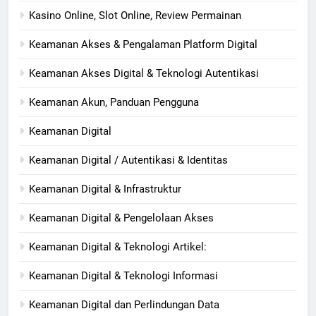
Kasino Online, Slot Online, Review Permainan
Keamanan Akses & Pengalaman Platform Digital
Keamanan Akses Digital & Teknologi Autentikasi
Keamanan Akun, Panduan Pengguna
Keamanan Digital
Keamanan Digital / Autentikasi & Identitas
Keamanan Digital & Infrastruktur
Keamanan Digital & Pengelolaan Akses
Keamanan Digital & Teknologi Artikel:
Keamanan Digital & Teknologi Informasi
Keamanan Digital dan Perlindungan Data