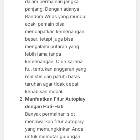
dalam permainan jangka
panjang. Dengan adanya
Random Wilds yang muncul
acak, pemain bisa
mendapatkan kemenangan
besar, tetapi juga bisa
mengalami putaran yang
lebih lama tanpa
kemenangan. Oleh karena
itu, tentukan anggaran yang
realistis dan patuhi batas
taruhan agar tidak cepat
kehabisan modal.
Manfaatkan Fitur Autoplay
dengan Hati-Hati
Banyak permainan slot
menawarkan fitur autoplay
yang memungkinkan Anda
untuk memutar gulungan