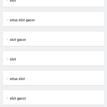
slot
situs slot gacor
slot gacor
slot
situs slot
slot gacor