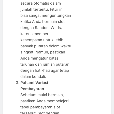
secara otomatis dalam
jumlah tertentu. Fitur ini
bisa sangat menguntungkan
ketika Anda bermain slot
dengan Random Wilds,
karena memberi
kesempatan untuk lebih
banyak putaran dalam waktu
singkat. Namun, pastikan
Anda mengatur batas
taruhan dan jumlah putaran
dengan hati-hati agar tetap
dalam kendali.
Pahami Variasi
Pembayaran
Sebelum mulai bermain,
pastikan Anda mempelajari
tabel pembayaran slot
tersebut. Slot dengan