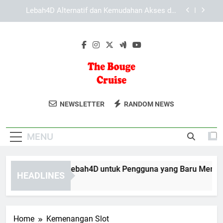
Skip
Tips Menggunakan Slot Lebah4D di Browser
to
Mobile agar Akses Lebih Stabil,Aman,dan Praktis
content
LAE138 Login Tanpa Gangguan dengan
Pengaturan Browser Tepat
Tips Praktis Slot Lebah4D untuk Pengguna yang
Baru Memulai
Lebah4D Alternatif dan Kemudahan Akses dari
Mana Saja
The Bouge
Nikmati Petualangan Wisata Laut Yang
Tips Menggunakan Slot Lebah4D di Browser
NEWSLETTER
RANDOM NEWS
Mobile agar Akses Lebih Stabil,Aman,dan Praktis
Cruise
Tak Terlupakan Bersama The Bouge
LAE138 Login Tanpa Gangguan dengan
Cruise. Pengalaman Seru Di Atas Kapal
Pengaturan Browser Tepat
MENU
Untuk Semua Usia.
ps Praktis Slot Lebah4D untuk Pengguna yang Baru Memulai
HEADLINES
Months Ago
Home
Kemenangan Slot