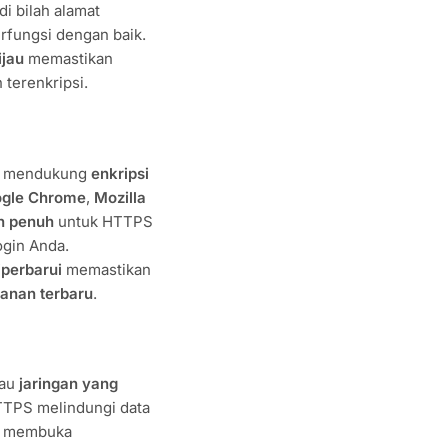
di bilah alamat
rfungsi dengan baik.
jau
memastikan
terenkripsi.
 mendukung
enkripsi
gle Chrome
,
Mozilla
n penuh
untuk HTTPS
ogin Anda.
perbarui
memastikan
anan terbaru
.
au
jaringan yang
TTPS melindungi data
ap membuka