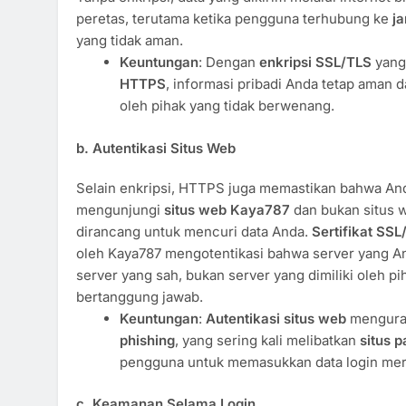
peretas, terutama ketika pengguna terhubung ke
ja
yang tidak aman.
Keuntungan
: Dengan
enkripsi SSL/TLS
yang
HTTPS
, informasi pribadi Anda tetap aman d
oleh pihak yang tidak berwenang.
b.
Autentikasi Situs Web
Selain enkripsi, HTTPS juga memastikan bahwa An
mengunjungi
situs web Kaya787
dan bukan situs
dirancang untuk mencuri data Anda.
Sertifikat SSL
oleh Kaya787 mengotentikasi bahwa server yang A
server yang sah, bukan server yang dimiliki oleh pi
bertanggung jawab.
Keuntungan
:
Autentikasi situs web
menguran
phishing
, yang sering kali melibatkan
situs p
pengguna untuk memasukkan data login mer
c.
Keamanan Selama Login