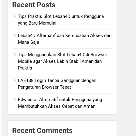
Recent Posts
Tips Praktis Slot Lebah4D untuk Pengguna
yang Baru Memulai
Lebah4D Alternatif dan Kemudahan Akses dari
Mana Saja
Tips Menggunakan Slot Lebah4D di Browser
Mobile agar Akses Lebih Stabil,Aman,dan
Praktis
LAE138 Login Tanpa Gangguan dengan
Pengaturan Browser Tepat
Edwinslot Alternatif untuk Pengguna yang
Membutuhkan Akses Cepat dan Aman
Recent Comments