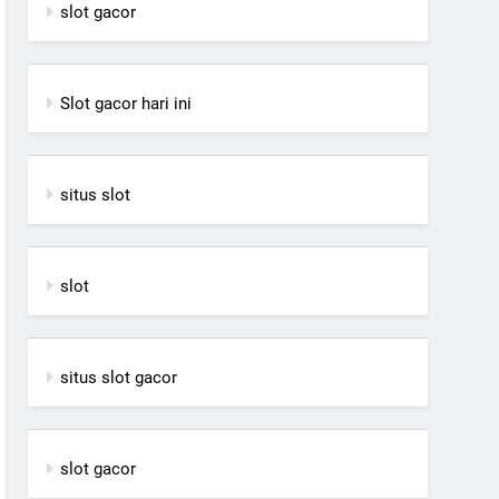
slot gacor
Slot gacor hari ini
situs slot
slot
situs slot gacor
slot gacor