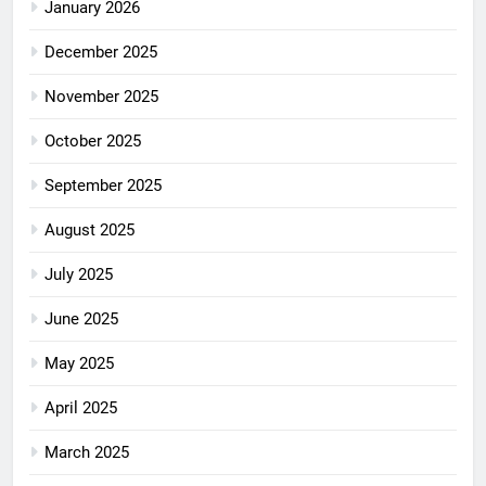
January 2026
December 2025
November 2025
October 2025
September 2025
August 2025
July 2025
June 2025
May 2025
April 2025
March 2025