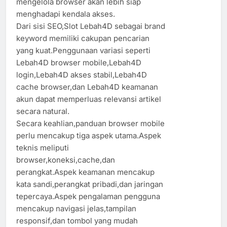
mengelola browser akan lebih siap
menghadapi kendala akses.
Dari sisi SEO,Slot Lebah4D sebagai brand
keyword memiliki cakupan pencarian
yang kuat.Penggunaan variasi seperti
Lebah4D browser mobile,Lebah4D
login,Lebah4D akses stabil,Lebah4D
cache browser,dan Lebah4D keamanan
akun dapat memperluas relevansi artikel
secara natural.
Secara keahlian,panduan browser mobile
perlu mencakup tiga aspek utama.Aspek
teknis meliputi
browser,koneksi,cache,dan
perangkat.Aspek keamanan mencakup
kata sandi,perangkat pribadi,dan jaringan
tepercaya.Aspek pengalaman pengguna
mencakup navigasi jelas,tampilan
responsif,dan tombol yang mudah