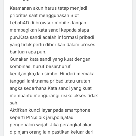
Keamanan akun harus tetap menjadi
prioritas saat menggunakan Slot
Lebah4D di browser mobile.Jangan
membagikan kata sandi kepada siapa
pun.Kata sandi adalah informasi pribadi
yang tidak perlu diberikan dalam proses
bantuan apa pun.
Gunakan kata sandi yang kuat dengan
kombinasi huruf besar,huruf
kecil,angka,dan simbol.Hindari memakai
tanggal lahir,nama pribadi,atau urutan
angka sederhana.Kata sandi yang kuat
membantu mengurangi risiko akses tidak
sah.
Aktifkan kunci layar pada smartphone
seperti PIN,sidik jari,pola,atau
pengenalan wajah.Jika perangkat akan
dipinjam orang lain,pastikan keluar dari