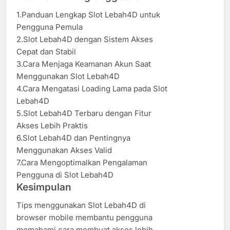
1.Panduan Lengkap Slot Lebah4D untuk
Pengguna Pemula
2.Slot Lebah4D dengan Sistem Akses
Cepat dan Stabil
3.Cara Menjaga Keamanan Akun Saat
Menggunakan Slot Lebah4D
4.Cara Mengatasi Loading Lama pada Slot
Lebah4D
5.Slot Lebah4D Terbaru dengan Fitur
Akses Lebih Praktis
6.Slot Lebah4D dan Pentingnya
Menggunakan Akses Valid
7.Cara Mengoptimalkan Pengalaman
Pengguna di Slot Lebah4D
Kesimpulan
Tips menggunakan Slot Lebah4D di
browser mobile membantu pengguna
memahami cara membuat akses lebih