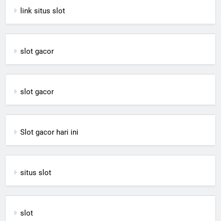
link situs slot
slot gacor
slot gacor
Slot gacor hari ini
situs slot
slot