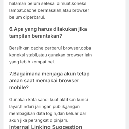
halaman belum selesai dimuat,koneksi
lambat,cache bermasalah,atau browser
belum diperbarui.
6.Apa yang harus dilakukan jika
tampilan berantakan?
Bersihkan cache,perbarui browser,coba
koneksi stabil,atau gunakan browser lain
yang lebih kompatibel.
7.Bagaimana menjaga akun tetap
aman saat memakai browser
mobile?
Gunakan kata sandi kuat,aktifkan kunci
layar,hindari jaringan publik,jangan
membagikan data login,dan keluar dari
akun jika perangkat dipinjam.
Internal Linking Suggestion