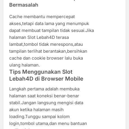
Bermasalah
Cache membantu mempercepat
akses,tetapi data lama yang menumpuk
dapat membuat tampilan tidak sesuai.Jika
halaman Slot Lebah4D terasa
lambat,tombol tidak merespons,atau
tampilan terlihat berantakan,bersihkan
cache dan cookie browser lalu buka
ulang halaman.
Tips Menggunakan Slot
Lebah4D di Browser Mobile
Langkah pertama adalah membuka
halaman saat koneksi benar-benar
stabil.Jangan langsung mengisi data
akun ketika halaman masih
loading.Tunggu sampai kolom
login,tombol utama,dan menu bantuan