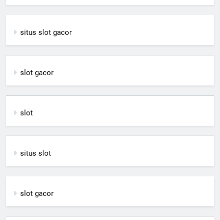
situs slot gacor
slot gacor
slot
situs slot
slot gacor