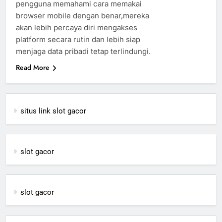
pengguna memahami cara memakai
browser mobile dengan benar,mereka
akan lebih percaya diri mengakses
platform secara rutin dan lebih siap
menjaga data pribadi tetap terlindungi.
Read More
situs link slot gacor
slot gacor
slot gacor