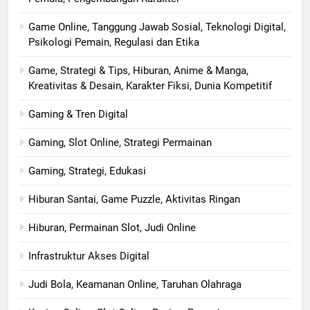
Game Online, Tanggung Jawab Sosial, Teknologi Digital,
Psikologi Pemain, Regulasi dan Etika
Game, Strategi & Tips, Hiburan, Anime & Manga,
Kreativitas & Desain, Karakter Fiksi, Dunia Kompetitif
Gaming & Tren Digital
Gaming, Slot Online, Strategi Permainan
Gaming, Strategi, Edukasi
Hiburan Santai, Game Puzzle, Aktivitas Ringan
Hiburan, Permainan Slot, Judi Online
Infrastruktur Akses Digital
Judi Bola, Keamanan Online, Taruhan Olahraga