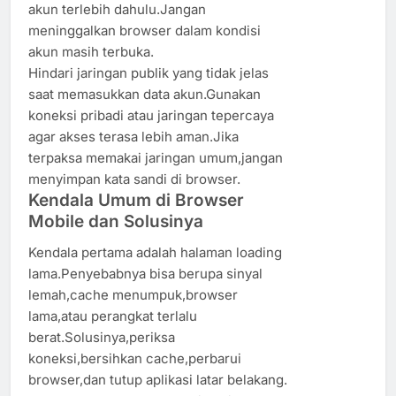
akun terlebih dahulu.Jangan
meninggalkan browser dalam kondisi
akun masih terbuka.
Hindari jaringan publik yang tidak jelas
saat memasukkan data akun.Gunakan
koneksi pribadi atau jaringan tepercaya
agar akses terasa lebih aman.Jika
terpaksa memakai jaringan umum,jangan
menyimpan kata sandi di browser.
Kendala Umum di Browser
Mobile dan Solusinya
Kendala pertama adalah halaman loading
lama.Penyebabnya bisa berupa sinyal
lemah,cache menumpuk,browser
lama,atau perangkat terlalu
berat.Solusinya,periksa
koneksi,bersihkan cache,perbarui
browser,dan tutup aplikasi latar belakang.