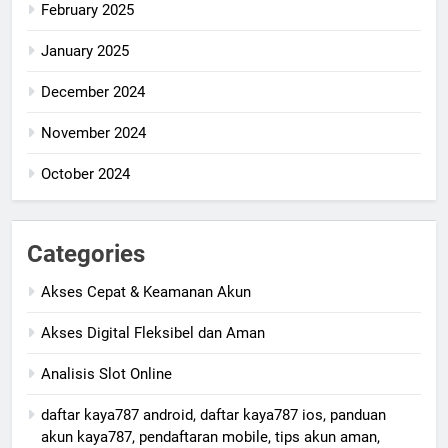
February 2025
January 2025
December 2024
November 2024
October 2024
Categories
Akses Cepat & Keamanan Akun
Akses Digital Fleksibel dan Aman
Analisis Slot Online
daftar kaya787 android, daftar kaya787 ios, panduan
akun kaya787, pendaftaran mobile, tips akun aman,