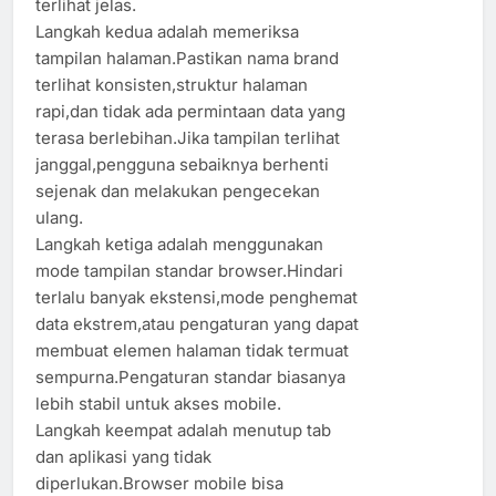
terlihat jelas.
Langkah kedua adalah memeriksa
tampilan halaman.Pastikan nama brand
terlihat konsisten,struktur halaman
rapi,dan tidak ada permintaan data yang
terasa berlebihan.Jika tampilan terlihat
janggal,pengguna sebaiknya berhenti
sejenak dan melakukan pengecekan
ulang.
Langkah ketiga adalah menggunakan
mode tampilan standar browser.Hindari
terlalu banyak ekstensi,mode penghemat
data ekstrem,atau pengaturan yang dapat
membuat elemen halaman tidak termuat
sempurna.Pengaturan standar biasanya
lebih stabil untuk akses mobile.
Langkah keempat adalah menutup tab
dan aplikasi yang tidak
diperlukan.Browser mobile bisa