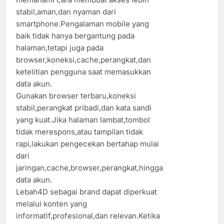
stabil,aman,dan nyaman dari
smartphone.Pengalaman mobile yang
baik tidak hanya bergantung pada
halaman,tetapi juga pada
browser,koneksi,cache,perangkat,dan
ketelitian pengguna saat memasukkan
data akun.
Gunakan browser terbaru,koneksi
stabil,perangkat pribadi,dan kata sandi
yang kuat.Jika halaman lambat,tombol
tidak merespons,atau tampilan tidak
rapi,lakukan pengecekan bertahap mulai
dari
jaringan,cache,browser,perangkat,hingga
data akun.
Lebah4D sebagai brand dapat diperkuat
melalui konten yang
informatif,profesional,dan relevan.Ketika