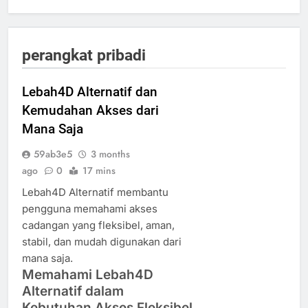
perangkat pribadi
Lebah4D Alternatif dan
Kemudahan Akses dari
Mana Saja
59ab3e5
3 months
ago
0
17 mins
Lebah4D Alternatif membantu
pengguna memahami akses
cadangan yang fleksibel, aman,
stabil, dan mudah digunakan dari
mana saja.
Memahami Lebah4D
Alternatif dalam
Kebutuhan Akses Fleksibel