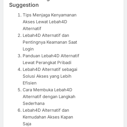
Suggestion
Tips Menjaga Kenyamanan
Akses Lewat Lebah4D
Alternatif
Lebah4D Alternatif dan
Pentingnya Keamanan Saat
Login
Panduan Lebah4D Alternatif
Lewat Perangkat Pribadi
Lebah4D Alternatif sebagai
Solusi Akses yang Lebih
Efisien
Cara Membuka Lebah4D
Alternatif dengan Langkah
Sederhana
Lebah4D Alternatif dan
Kemudahan Akses Kapan
Saja