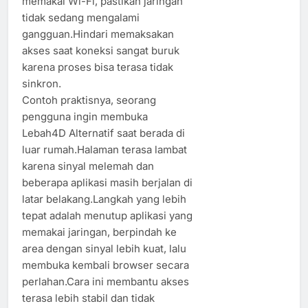
memakai Wi-Fi, pastikan jaringan
tidak sedang mengalami
gangguan.Hindari memaksakan
akses saat koneksi sangat buruk
karena proses bisa terasa tidak
sinkron.
Contoh praktisnya, seorang
pengguna ingin membuka
Lebah4D Alternatif saat berada di
luar rumah.Halaman terasa lambat
karena sinyal melemah dan
beberapa aplikasi masih berjalan di
latar belakang.Langkah yang lebih
tepat adalah menutup aplikasi yang
memakai jaringan, berpindah ke
area dengan sinyal lebih kuat, lalu
membuka kembali browser secara
perlahan.Cara ini membantu akses
terasa lebih stabil dan tidak