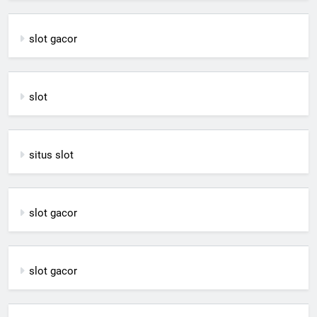
slot gacor
slot
situs slot
slot gacor
slot gacor