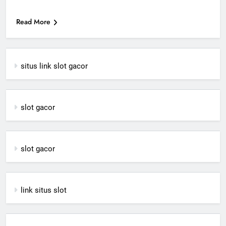
Read More
situs link slot gacor
slot gacor
slot gacor
link situs slot