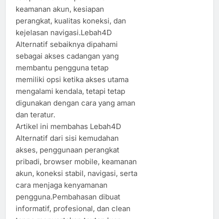
keamanan akun, kesiapan
perangkat, kualitas koneksi, dan
kejelasan navigasi.Lebah4D
Alternatif sebaiknya dipahami
sebagai akses cadangan yang
membantu pengguna tetap
memiliki opsi ketika akses utama
mengalami kendala, tetapi tetap
digunakan dengan cara yang aman
dan teratur.
Artikel ini membahas Lebah4D
Alternatif dari sisi kemudahan
akses, penggunaan perangkat
pribadi, browser mobile, keamanan
akun, koneksi stabil, navigasi, serta
cara menjaga kenyamanan
pengguna.Pembahasan dibuat
informatif, profesional, dan clean