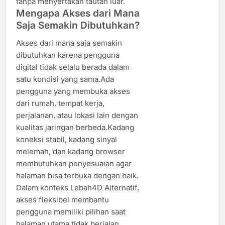
tanpa menyertakan tautan luar.
Mengapa Akses dari Mana
Saja Semakin Dibutuhkan?
Akses dari mana saja semakin
dibutuhkan karena pengguna
digital tidak selalu berada dalam
satu kondisi yang sama.Ada
pengguna yang membuka akses
dari rumah, tempat kerja,
perjalanan, atau lokasi lain dengan
kualitas jaringan berbeda.Kadang
koneksi stabil, kadang sinyal
melemah, dan kadang browser
membutuhkan penyesuaian agar
halaman bisa terbuka dengan baik.
Dalam konteks Lebah4D Alternatif,
akses fleksibel membantu
pengguna memiliki pilihan saat
halaman utama tidak berjalan