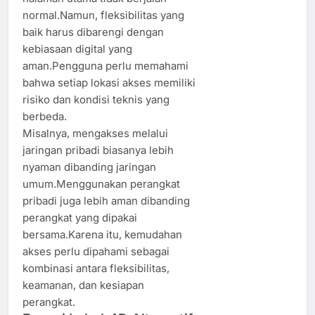
normal.Namun, fleksibilitas yang
baik harus dibarengi dengan
kebiasaan digital yang
aman.Pengguna perlu memahami
bahwa setiap lokasi akses memiliki
risiko dan kondisi teknis yang
berbeda.
Misalnya, mengakses melalui
jaringan pribadi biasanya lebih
nyaman dibanding jaringan
umum.Menggunakan perangkat
pribadi juga lebih aman dibanding
perangkat yang dipakai
bersama.Karena itu, kemudahan
akses perlu dipahami sebagai
kombinasi antara fleksibilitas,
keamanan, dan kesiapan
perangkat.