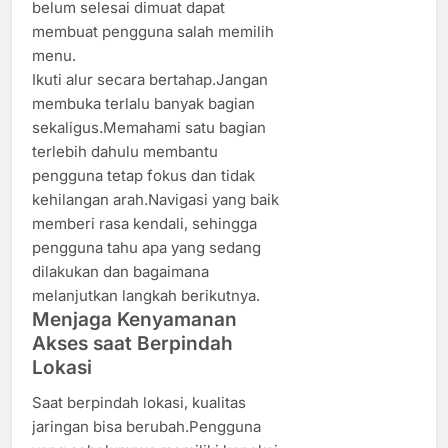
belum selesai dimuat dapat
membuat pengguna salah memilih
menu.
Ikuti alur secara bertahap.Jangan
membuka terlalu banyak bagian
sekaligus.Memahami satu bagian
terlebih dahulu membantu
pengguna tetap fokus dan tidak
kehilangan arah.Navigasi yang baik
memberi rasa kendali, sehingga
pengguna tahu apa yang sedang
dilakukan dan bagaimana
melanjutkan langkah berikutnya.
Menjaga Kenyamanan
Akses saat Berpindah
Lokasi
Saat berpindah lokasi, kualitas
jaringan bisa berubah.Pengguna