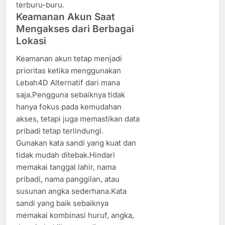
terburu-buru.
Keamanan Akun Saat
Mengakses dari Berbagai
Lokasi
Keamanan akun tetap menjadi
prioritas ketika menggunakan
Lebah4D Alternatif dari mana
saja.Pengguna sebaiknya tidak
hanya fokus pada kemudahan
akses, tetapi juga memastikan data
pribadi tetap terlindungi.
Gunakan kata sandi yang kuat dan
tidak mudah ditebak.Hindari
memakai tanggal lahir, nama
pribadi, nama panggilan, atau
susunan angka sederhana.Kata
sandi yang baik sebaiknya
memakai kombinasi huruf, angka,