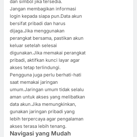
dan simbol jika tersedia.
Jangan membagikan informasi
login kepada siapa pun.Data akun
bersifat pribadi dan harus
dijaga.Jika menggunakan
perangkat bersama, pastikan akun
keluar setelah selesai
digunakan.Jika memakai perangkat
pribadi, aktifkan kunci layar agar
akses tetap terlindungi.
Pengguna juga perlu berhati-hati
saat memakai jaringan
umum.Jaringan umum tidak selalu
aman untuk akses yang melibatkan
data akun.Jika memungkinkan,
gunakan jaringan pribadi yang
lebih terpercaya agar pengalaman
akses terasa lebih tenang.
Navigasi yang Mudah