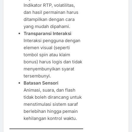
Indikator RTP, volatilitas,
dan hasil permainan harus
ditampilkan dengan cara
yang mudah dipahami.
Transparansi Interaksi
Interaksi pengguna dengan
elemen visual (seperti
tombol spin atau klaim
bonus) harus logis dan tidak
menyembunyikan syarat
tersembunyi.
Batasan Sensori
Animasi, suara, dan flash
tidak boleh dirancang untuk
menstimulasi sistem saraf
berlebihan hingga pemain
kehilangan kontrol waktu.