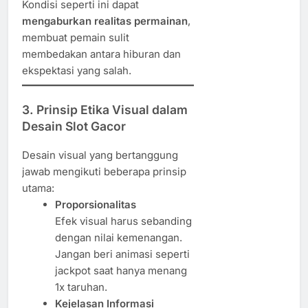
Kondisi seperti ini dapat
mengaburkan realitas permainan
,
membuat pemain sulit
membedakan antara hiburan dan
ekspektasi yang salah.
3. Prinsip Etika Visual dalam
Desain Slot Gacor
Desain visual yang bertanggung
jawab mengikuti beberapa prinsip
utama:
Proporsionalitas
Efek visual harus sebanding
dengan nilai kemenangan.
Jangan beri animasi seperti
jackpot saat hanya menang
1x taruhan.
Kejelasan Informasi