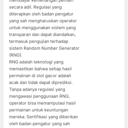
membayar kemenangan pemain
secara adil. Regulasi yang
diterapkan oleh badan pengatur
yang sah mengharuskan operator
untuk menggunakan sistem yang
transparan dan dapat diandalkan,
termasuk pengujian terhadap
sistem Random Number Generator
(RNG).
RNG adalah teknologi yang
memastikan bahwa setiap hasil
permainan di slot gacor adalah
acak dan tidak dapat diprediksi.
Tanpa adanya regulasi yang
mengawasi penggunaan RNG,
operator bisa memanipulasi hasil
permainan untuk keuntungan
mereka. Sertifikasi yang diberikan
oleh badan pengatur yang sah