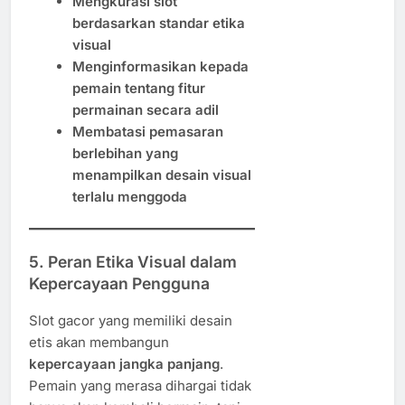
Mengkurasi slot
berdasarkan standar etika
visual
Menginformasikan kepada
pemain tentang fitur
permainan secara adil
Membatasi pemasaran
berlebihan yang
menampilkan desain visual
terlalu menggoda
5. Peran Etika Visual dalam
Kepercayaan Pengguna
Slot gacor yang memiliki desain
etis akan membangun
kepercayaan jangka panjang
.
Pemain yang merasa dihargai tidak