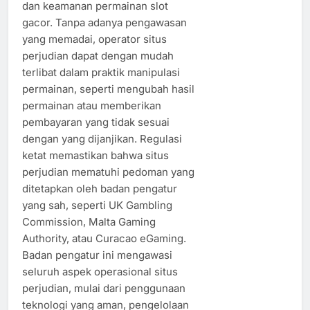
dan keamanan permainan slot
gacor. Tanpa adanya pengawasan
yang memadai, operator situs
perjudian dapat dengan mudah
terlibat dalam praktik manipulasi
permainan, seperti mengubah hasil
permainan atau memberikan
pembayaran yang tidak sesuai
dengan yang dijanjikan. Regulasi
ketat memastikan bahwa situs
perjudian mematuhi pedoman yang
ditetapkan oleh badan pengatur
yang sah, seperti UK Gambling
Commission, Malta Gaming
Authority, atau Curacao eGaming.
Badan pengatur ini mengawasi
seluruh aspek operasional situs
perjudian, mulai dari penggunaan
teknologi yang aman, pengelolaan