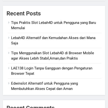
Recent Posts
Tips Praktis Slot Lebah4D untuk Pengguna yang Baru
Memulai
Lebah4D Alternatif dan Kemudahan Akses dari Mana
Saja
Tips Menggunakan Slot Lebah4D di Browser Mobile
agar Akses Lebih Stabil,Aman,dan Praktis
LAE138 Login Tanpa Gangguan dengan Pengaturan
Browser Tepat
Edwinslot Alternatif untuk Pengguna yang
Membutuhkan Akses Cepat dan Aman
Recent Comments