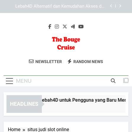
Skip
Tips Menggunakan Slot Lebah4D di Browser
to
Mobile agar Akses Lebih Stabil,Aman,dan Praktis
content
LAE138 Login Tanpa Gangguan dengan
Pengaturan Browser Tepat
Tips Praktis Slot Lebah4D untuk Pengguna yang
Baru Memulai
Lebah4D Alternatif dan Kemudahan Akses dari
Mana Saja
The Bouge
Nikmati Petualangan Wisata Laut Yang
Tips Menggunakan Slot Lebah4D di Browser
NEWSLETTER
RANDOM NEWS
Mobile agar Akses Lebih Stabil,Aman,dan Praktis
Cruise
Tak Terlupakan Bersama The Bouge
LAE138 Login Tanpa Gangguan dengan
Cruise. Pengalaman Seru Di Atas Kapal
Pengaturan Browser Tepat
MENU
Untuk Semua Usia.
ps Praktis Slot Lebah4D untuk Pengguna yang Baru Memulai
HEADLINES
Months Ago
Home
situs judi slot online