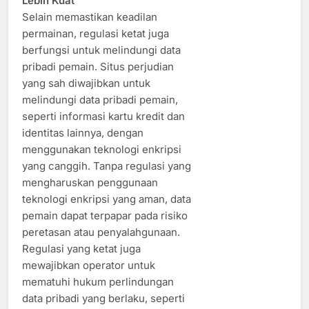
Lebih Kuat
Selain memastikan keadilan
permainan, regulasi ketat juga
berfungsi untuk melindungi data
pribadi pemain. Situs perjudian
yang sah diwajibkan untuk
melindungi data pribadi pemain,
seperti informasi kartu kredit dan
identitas lainnya, dengan
menggunakan teknologi enkripsi
yang canggih. Tanpa regulasi yang
mengharuskan penggunaan
teknologi enkripsi yang aman, data
pemain dapat terpapar pada risiko
peretasan atau penyalahgunaan.
Regulasi yang ketat juga
mewajibkan operator untuk
mematuhi hukum perlindungan
data pribadi yang berlaku, seperti