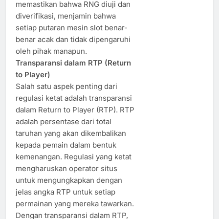
memastikan bahwa RNG diuji dan
diverifikasi, menjamin bahwa
setiap putaran mesin slot benar-
benar acak dan tidak dipengaruhi
oleh pihak manapun.
Transparansi dalam RTP (Return
to Player)
Salah satu aspek penting dari
regulasi ketat adalah transparansi
dalam Return to Player (RTP). RTP
adalah persentase dari total
taruhan yang akan dikembalikan
kepada pemain dalam bentuk
kemenangan. Regulasi yang ketat
mengharuskan operator situs
untuk mengungkapkan dengan
jelas angka RTP untuk setiap
permainan yang mereka tawarkan.
Dengan transparansi dalam RTP,