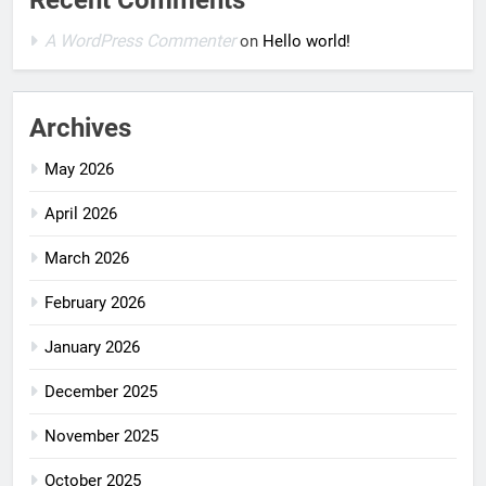
A WordPress Commenter
on
Hello world!
Archives
May 2026
April 2026
March 2026
February 2026
January 2026
December 2025
November 2025
October 2025