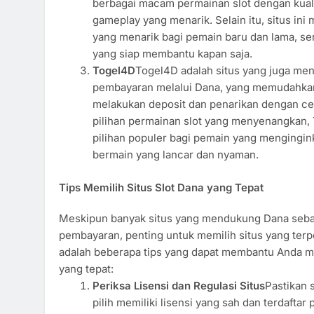
berbagai macam permainan slot dengan kualit
gameplay yang menarik. Selain itu, situs in
yang menarik bagi pemain baru dan lama, se
yang siap membantu kapan saja.
Togel4D
Togel4D adalah situs yang juga m
pembayaran melalui Dana, yang memudahka
melakukan deposit dan penarikan dengan ce
pilihan permainan slot yang menyenangkan,
pilihan populer bagi pemain yang mengingi
bermain yang lancar dan nyaman.
Tips Memilih Situs Slot Dana yang Tepat
Meskipun banyak situs yang mendukung Dana seb
pembayaran, penting untuk memilih situs yang terp
adalah beberapa tips yang dapat membantu Anda me
yang tepat:
Periksa Lisensi dan Regulasi Situs
Pastikan 
pilih memiliki lisensi yang sah dan terdaftar 