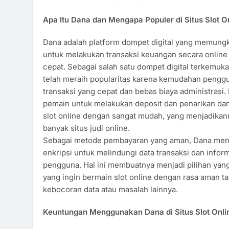
Apa Itu Dana dan Mengapa Populer di Situs Slot O
Dana adalah platform dompet digital yang memun
untuk melakukan transaksi keuangan secara onlin
cepat. Sebagai salah satu dompet digital terkemuka
telah meraih popularitas karena kemudahan penggu
transaksi yang cepat dan bebas biaya administras
pemain untuk melakukan deposit dan penarikan dana
slot online dengan sangat mudah, yang menjadikann
banyak situs judi online.
Sebagai metode pembayaran yang aman, Dana men
enkripsi untuk melindungi data transaksi dan inform
pengguna. Hal ini membuatnya menjadi pilihan yang
yang ingin bermain slot online dengan rasa aman t
kebocoran data atau masalah lainnya.
Keuntungan Menggunakan Dana di Situs Slot Onli