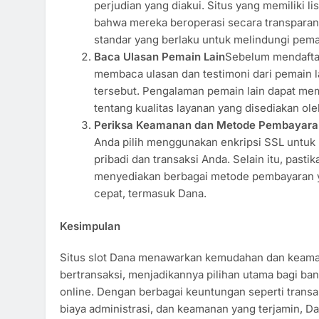
perjudian yang diakui. Situs yang memiliki l
bahwa mereka beroperasi secara transpara
standar yang berlaku untuk melindungi pema
Baca Ulasan Pemain Lain
Sebelum mendaftar
membaca ulasan dan testimoni dari pemain l
tersebut. Pengalaman pemain lain dapat m
tentang kualitas layanan yang disediakan oleh
Periksa Keamanan dan Metode Pembayara
Anda pilih menggunakan enkripsi SSL untuk 
pribadi dan transaksi Anda. Selain itu, pastik
menyediakan berbagai metode pembayaran 
cepat, termasuk Dana.
Kesimpulan
Situs slot Dana menawarkan kemudahan dan keam
bertransaksi, menjadikannya pilihan utama bagi ba
online. Dengan berbagai keuntungan seperti transa
biaya administrasi, dan keamanan yang terjamin, 