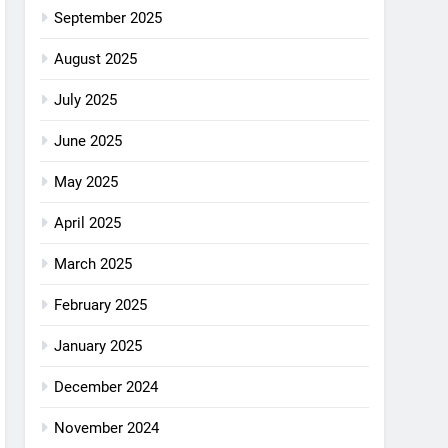
September 2025
August 2025
July 2025
June 2025
May 2025
April 2025
March 2025
February 2025
January 2025
December 2024
November 2024