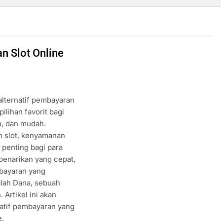
an Slot Online
lternatif pembayaran
ilihan favorit bagi
n, dan mudah.
n slot, kenyamanan
 penting bagi para
penarikan yang cepat,
bayaran yang
alah Dana, sebuah
Artikel ini akan
atif pembayaran yang
e.