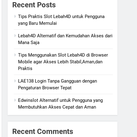
Recent Posts
Tips Praktis Slot Lebah4D untuk Pengguna
yang Baru Memulai
Lebah4D Alternatif dan Kemudahan Akses dari
Mana Saja
Tips Menggunakan Slot Lebah4D di Browser
Mobile agar Akses Lebih Stabil,Aman,dan
Praktis
LAE138 Login Tanpa Gangguan dengan
Pengaturan Browser Tepat
Edwinslot Alternatif untuk Pengguna yang
Membutuhkan Akses Cepat dan Aman
Recent Comments