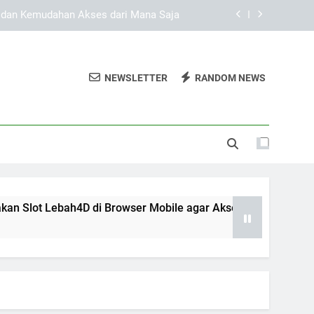
f dan Kemudahan Akses dari Mana Saja
r Akses Lebih Stabil,Aman,dan Praktis
uan dengan Pengaturan Browser Tepat
NEWSLETTER
RANDOM NEWS
h4D untuk Pengguna yang Baru Memulai
e Cruise. Pengalaman Seru Di Atas Kapal Untuk Semua Usia.
f dan Kemudahan Akses dari Mana Saja
r Akses Lebih Stabil,Aman,dan Praktis
uan dengan Pengaturan Browser Tepat
ah4D di Browser Mobile agar Akses Lebih Stabil,Aman,dan Pra