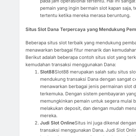
pada jam operasional tertentu. Hal ini sang
pemain yang ingin bermain slot kapan saja, 
tertentu ketika mereka merasa beruntung.
Situs Slot Dana Terpercaya yang Mendukung Pe
Beberapa situs slot terbaik yang mendukung pemb
menawarkan berbagai fitur menarik dan kemudahan
Berikut adalah beberapa contoh situs slot yang ter
kemudahan transaksi menggunakan Dana:
Slot88
Slot88 merupakan salah satu situs slo
mendukung transaksi Dana dengan sangat cep
menawarkan berbagai jenis permainan slot 
terkemuka. Dengan sistem pembayaran yang 
memungkinkan pemain untuk segera mulai b
melakukan deposit, dan dengan mudah men
mereka.
Judi Slot Online
Situs ini juga dikenal deng
transaksi menggunakan Dana. Judi Slot Onl