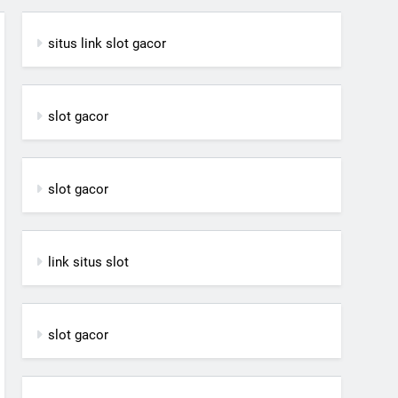
situs link slot gacor
slot gacor
slot gacor
link situs slot
slot gacor