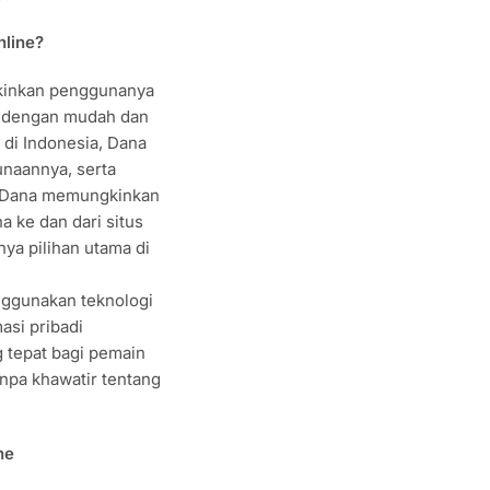
nline?
gkinkan penggunanya
e dengan mudah dan
 di Indonesia, Dana
naannya, serta
i. Dana memungkinkan
 ke dan dari situs
ya pilihan utama di
ggunakan teknologi
asi pribadi
 tepat bagi pemain
anpa khawatir tentang
ne