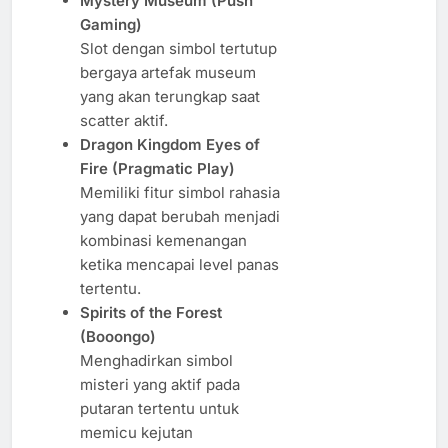
Mystery Museum (Push
Gaming)
Slot dengan simbol tertutup
bergaya artefak museum
yang akan terungkap saat
scatter aktif.
Dragon Kingdom Eyes of
Fire (Pragmatic Play)
Memiliki fitur simbol rahasia
yang dapat berubah menjadi
kombinasi kemenangan
ketika mencapai level panas
tertentu.
Spirits of the Forest
(Booongo)
Menghadirkan simbol
misteri yang aktif pada
putaran tertentu untuk
memicu kejutan