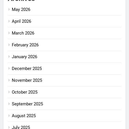
May 2026
April 2026
March 2026
February 2026
January 2026
December 2025
November 2025
October 2025
September 2025
August 2025
July 2025