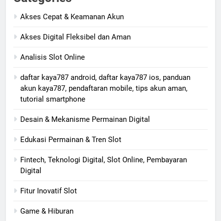
Akses Cepat & Keamanan Akun
Akses Digital Fleksibel dan Aman
Analisis Slot Online
daftar kaya787 android, daftar kaya787 ios, panduan
akun kaya787, pendaftaran mobile, tips akun aman,
tutorial smartphone
Desain & Mekanisme Permainan Digital
Edukasi Permainan & Tren Slot
Fintech, Teknologi Digital, Slot Online, Pembayaran
Digital
Fitur Inovatif Slot
Game & Hiburan