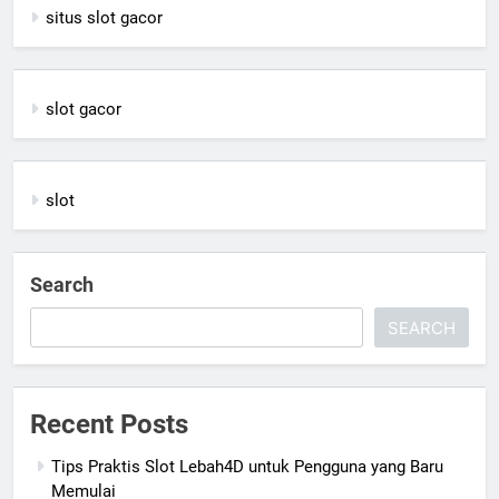
situs slot gacor
slot gacor
slot
Search
SEARCH
Recent Posts
Tips Praktis Slot Lebah4D untuk Pengguna yang Baru
Memulai