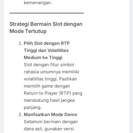
kemenangan.
Strategi Bermain Slot dengan
Mode Tertutup
Pilih Slot dengan RTP
Tinggi dan Volatilitas
Medium ke Tinggi
Slot dengan fitur simbol
rahasia umumnya memiliki
volatilitas tinggi. Pastikan
memilih game dengan
Return to Player (RTP) yang
mendukung hasil jangka
panjang.
Manfaatkan Mode Demo
Sebelum bermain dengan
dana asli, gunakan versi