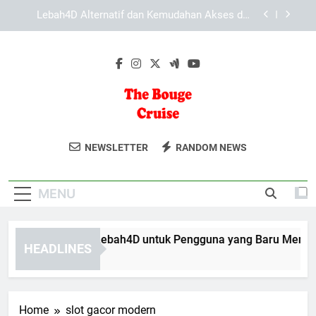
Skip
Tips Menggunakan Slot Lebah4D di Browser
to
Mobile agar Akses Lebih Stabil,Aman,dan Praktis
content
LAE138 Login Tanpa Gangguan dengan
Pengaturan Browser Tepat
Tips Praktis Slot Lebah4D untuk Pengguna yang
Baru Memulai
Lebah4D Alternatif dan Kemudahan Akses dari
Mana Saja
The Bouge
Nikmati Petualangan Wisata Laut Yang
Tips Menggunakan Slot Lebah4D di Browser
NEWSLETTER
RANDOM NEWS
Mobile agar Akses Lebih Stabil,Aman,dan Praktis
Cruise
Tak Terlupakan Bersama The Bouge
LAE138 Login Tanpa Gangguan dengan
Cruise. Pengalaman Seru Di Atas Kapal
Pengaturan Browser Tepat
MENU
Untuk Semua Usia.
ps Praktis Slot Lebah4D untuk Pengguna yang Baru Memulai
HEADLINES
Months Ago
Home
slot gacor modern