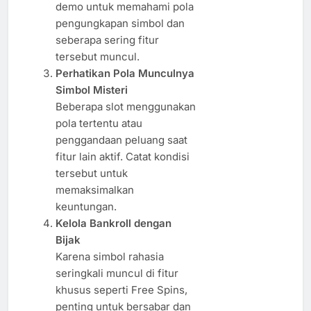
demo untuk memahami pola
pengungkapan simbol dan
seberapa sering fitur
tersebut muncul.
Perhatikan Pola Munculnya
Simbol Misteri
Beberapa slot menggunakan
pola tertentu atau
penggandaan peluang saat
fitur lain aktif. Catat kondisi
tersebut untuk
memaksimalkan
keuntungan.
Kelola Bankroll dengan
Bijak
Karena simbol rahasia
seringkali muncul di fitur
khusus seperti Free Spins,
penting untuk bersabar dan