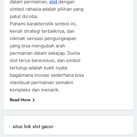
dalam permainan,
slot
dengan
simbol rahasia adalah pilihan yang
patut dicoba.
Pahami karakteristik simbol ini,
kenali strategi terbaiknya, dan
nikmati sensasi pengungkapan
yang bisa mengubah arah
permainan dalam sekejap. Dunia
slot terus berevolusi, dan simbol
tertutup adalah bukti nyata
bagaimana inovasi sederhana bisa
membuat permainan semakin
kompleks dan menarik.
Read More
situs link slot gacor