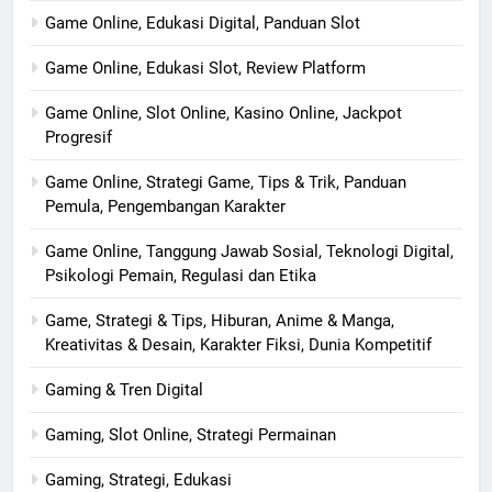
Game Online, Edukasi Digital, Panduan Slot
Game Online, Edukasi Slot, Review Platform
Game Online, Slot Online, Kasino Online, Jackpot
Progresif
Game Online, Strategi Game, Tips & Trik, Panduan
Pemula, Pengembangan Karakter
Game Online, Tanggung Jawab Sosial, Teknologi Digital,
Psikologi Pemain, Regulasi dan Etika
Game, Strategi & Tips, Hiburan, Anime & Manga,
Kreativitas & Desain, Karakter Fiksi, Dunia Kompetitif
Gaming & Tren Digital
Gaming, Slot Online, Strategi Permainan
Gaming, Strategi, Edukasi