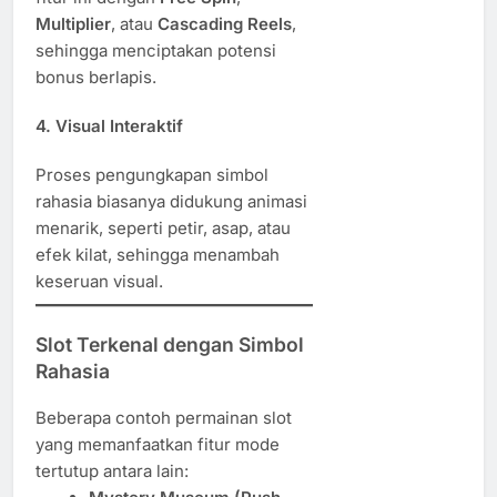
Multiplier
, atau
Cascading Reels
,
sehingga menciptakan potensi
bonus berlapis.
4.
Visual Interaktif
Proses pengungkapan simbol
rahasia biasanya didukung animasi
menarik, seperti petir, asap, atau
efek kilat, sehingga menambah
keseruan visual.
Slot Terkenal dengan Simbol
Rahasia
Beberapa contoh permainan slot
yang memanfaatkan fitur mode
tertutup antara lain: