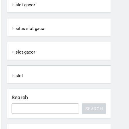
slot gacor
situs slot gacor
slot gacor
slot
Search
SEARCH