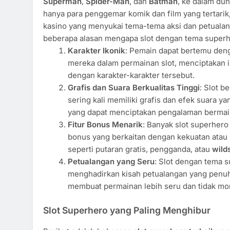
Superman
,
Spider-Man
, dan
Batman
, ke dalam dun
hanya para penggemar komik dan film yang tertarik,
kasino yang menyukai tema-tema aksi dan petualan
beberapa alasan mengapa slot dengan tema superhe
Karakter Ikonik
: Pemain dapat bertemu deng
mereka dalam permainan slot, menciptakan 
dengan karakter-karakter tersebut.
Grafis dan Suara Berkualitas Tinggi
: Slot b
sering kali memiliki grafis dan efek suara y
yang dapat menciptakan pengalaman bermain 
Fitur Bonus Menarik
: Banyak slot superhero
bonus yang berkaitan dengan kekuatan atau
seperti putaran gratis, pengganda, atau
wild
Petualangan yang Seru
: Slot dengan tema 
menghadirkan kisah petualangan yang penuh 
membuat permainan lebih seru dan tidak mo
Slot Superhero yang Paling Menghibur