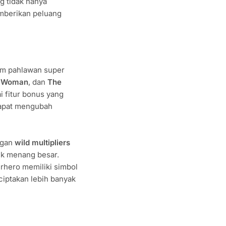
g tidak hanya
emberikan peluang
tim pahlawan super
 Woman
, dan
The
 fitur bonus yang
apat mengubah
gan
wild multipliers
k menang besar.
erhero memiliki simbol
iptakan lebih banyak