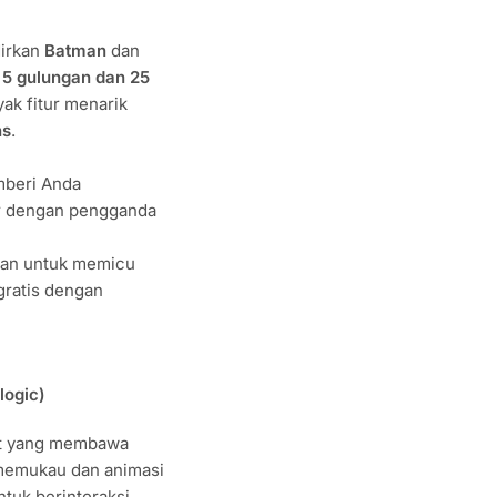
dirkan
Batman
dan
n
5 gulungan dan 25
ak fitur menarik
ns
.
mberi Anda
r dengan pengganda
tan untuk memicu
gratis dengan
logic)
ot yang membawa
 memukau dan animasi
tuk berinteraksi