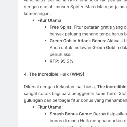
dengan musuh-musuh Spider-Man dalam perjalan
kemenangan.
Fitur Utama
:
Free Spins
: Fitur putaran gratis yang
banyak peluang menang tanpa harus be
Green Goblin Attack Bonus
: Aktivasi 
Anda untuk melawan
Green Goblin
dal
penuh aksi.
RTP
: 95,5%
4.
The Incredible Hulk (WMS)
Dikenal dengan kekuatan luar biasa,
The Incredible
sangat cocok bagi para penggemar superhero. Slo
gulungan
dan berbagai fitur bonus yang menambah
Fitur Utama
:
Smash Bonus Game
: Berpartisipasil
bonus di mana Hulk menghancurkan o