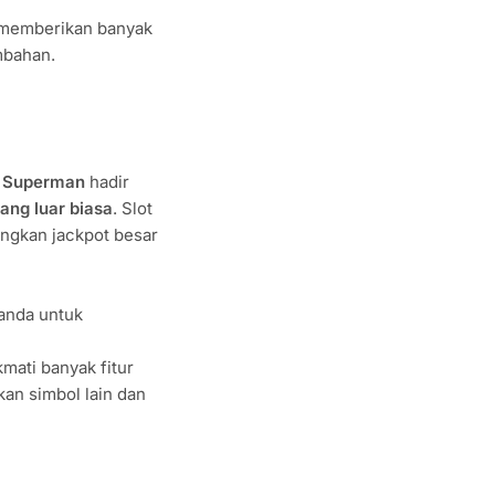
t memberikan banyak
mbahan.
,
Superman
hadir
yang luar biasa
. Slot
ngkan jackpot besar
anda untuk
kmati banyak fitur
an simbol lain dan