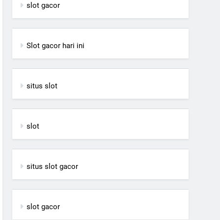
slot gacor
Slot gacor hari ini
situs slot
slot
situs slot gacor
slot gacor