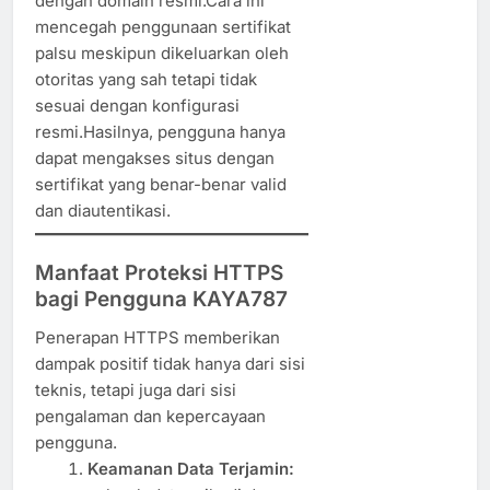
dengan domain resmi.Cara ini
mencegah penggunaan sertifikat
palsu meskipun dikeluarkan oleh
otoritas yang sah tetapi tidak
sesuai dengan konfigurasi
resmi.Hasilnya, pengguna hanya
dapat mengakses situs dengan
sertifikat yang benar-benar valid
dan diautentikasi.
Manfaat Proteksi HTTPS
bagi Pengguna KAYA787
Penerapan HTTPS memberikan
dampak positif tidak hanya dari sisi
teknis, tetapi juga dari sisi
pengalaman dan kepercayaan
pengguna.
Keamanan Data Terjamin: