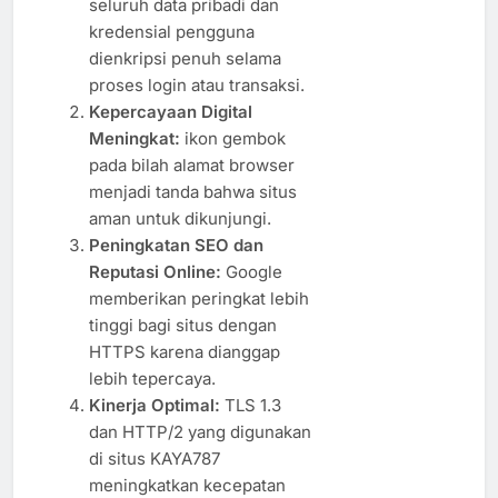
seluruh data pribadi dan
kredensial pengguna
dienkripsi penuh selama
proses login atau transaksi.
Kepercayaan Digital
Meningkat:
ikon gembok
pada bilah alamat browser
menjadi tanda bahwa situs
aman untuk dikunjungi.
Peningkatan SEO dan
Reputasi Online:
Google
memberikan peringkat lebih
tinggi bagi situs dengan
HTTPS karena dianggap
lebih tepercaya.
Kinerja Optimal:
TLS 1.3
dan HTTP/2 yang digunakan
di situs KAYA787
meningkatkan kecepatan