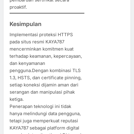
proaktif.
Kesimpulan
Implementasi proteksi HTTPS
pada situs resmi KAYA787
mencerminkan komitmen kuat
terhadap keamanan, kepercayaan,
dan kenyamanan
pengguna.Dengan kombinasi TLS
1.3, HSTS, dan certificate pinning,
setiap koneksi dijamin aman dari
serangan dan manipulasi pihak
ketiga.
Penerapan teknologi ini tidak
hanya melindungi data pengguna,
tetapi juga memperkuat reputasi
KAYA787 sebagai platform digital