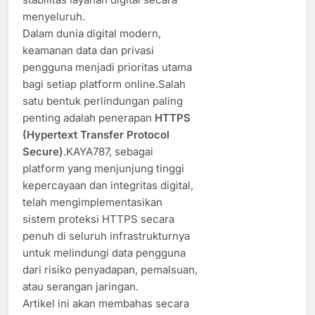
menyeluruh.
Dalam dunia digital modern,
keamanan data dan privasi
pengguna menjadi prioritas utama
bagi setiap platform online.Salah
satu bentuk perlindungan paling
penting adalah penerapan
HTTPS
(Hypertext Transfer Protocol
Secure)
.KAYA787, sebagai
platform yang menjunjung tinggi
kepercayaan dan integritas digital,
telah mengimplementasikan
sistem proteksi HTTPS secara
penuh di seluruh infrastrukturnya
untuk melindungi data pengguna
dari risiko penyadapan, pemalsuan,
atau serangan jaringan.
Artikel ini akan membahas secara