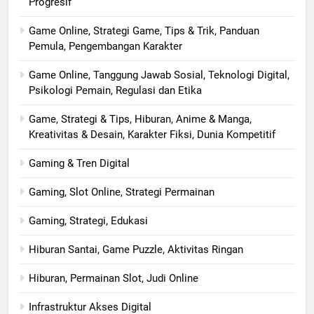
Progresif
Game Online, Strategi Game, Tips & Trik, Panduan
Pemula, Pengembangan Karakter
Game Online, Tanggung Jawab Sosial, Teknologi Digital,
Psikologi Pemain, Regulasi dan Etika
Game, Strategi & Tips, Hiburan, Anime & Manga,
Kreativitas & Desain, Karakter Fiksi, Dunia Kompetitif
Gaming & Tren Digital
Gaming, Slot Online, Strategi Permainan
Gaming, Strategi, Edukasi
Hiburan Santai, Game Puzzle, Aktivitas Ringan
Hiburan, Permainan Slot, Judi Online
Infrastruktur Akses Digital