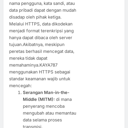
nama pengguna, kata sandi, atau
data pribadi dapat dengan mudah
disadap oleh pihak ketiga.
Melalui HTTPS, data dikodekan
menjadi format terenkripsi yang
hanya dapat dibaca oleh server
tujuan.Akibatnya, meskipun
peretas berhasil mencegat data,
mereka tidak dapat
memahaminya.KAYA787
menggunakan HTTPS sebagai
standar keamanan wajib untuk
mencegah:
Serangan Man-in-the-
Middle (MITM):
di mana
penyerang mencoba
mengubah atau memantau
data selama proses
transmisi.