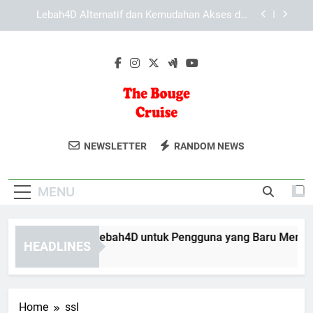
Skip
Tips Menggunakan Slot Lebah4D di Browser
to
Mobile agar Akses Lebih Stabil,Aman,dan Praktis
content
LAE138 Login Tanpa Gangguan dengan
Pengaturan Browser Tepat
Tips Praktis Slot Lebah4D untuk Pengguna yang
Baru Memulai
Lebah4D Alternatif dan Kemudahan Akses dari
Mana Saja
The Bouge
Nikmati Petualangan Wisata Laut Yang
Tips Menggunakan Slot Lebah4D di Browser
NEWSLETTER
RANDOM NEWS
Mobile agar Akses Lebih Stabil,Aman,dan Praktis
Cruise
Tak Terlupakan Bersama The Bouge
LAE138 Login Tanpa Gangguan dengan
Cruise. Pengalaman Seru Di Atas Kapal
Pengaturan Browser Tepat
MENU
Untuk Semua Usia.
ps Praktis Slot Lebah4D untuk Pengguna yang Baru Memulai
HEADLINES
Months Ago
Home
ssl