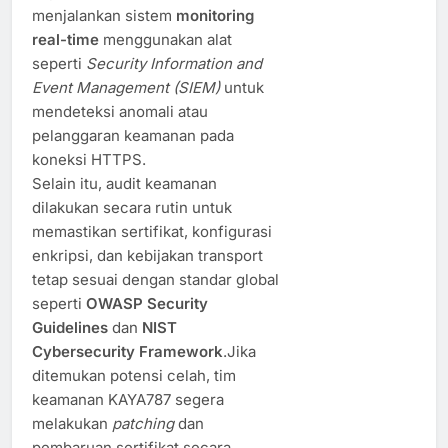
menjalankan sistem
monitoring
real-time
menggunakan alat
seperti
Security Information and
Event Management (SIEM)
untuk
mendeteksi anomali atau
pelanggaran keamanan pada
koneksi HTTPS.
Selain itu, audit keamanan
dilakukan secara rutin untuk
memastikan sertifikat, konfigurasi
enkripsi, dan kebijakan transport
tetap sesuai dengan standar global
seperti
OWASP Security
Guidelines
dan
NIST
Cybersecurity Framework
.Jika
ditemukan potensi celah, tim
keamanan KAYA787 segera
melakukan
patching
dan
pembaruan sertifikat secara