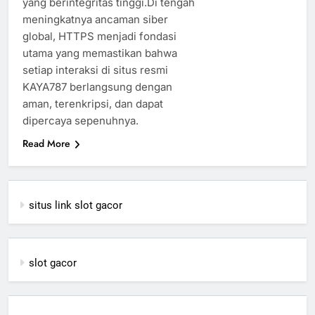
yang berintegritas tinggi.Di tengah
meningkatnya ancaman siber
global, HTTPS menjadi fondasi
utama yang memastikan bahwa
setiap interaksi di situs resmi
KAYA787 berlangsung dengan
aman, terenkripsi, dan dapat
dipercaya sepenuhnya.
Read More
situs link slot gacor
slot gacor