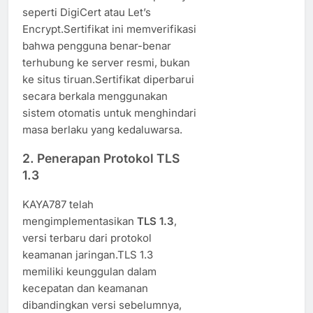
seperti DigiCert atau Let’s
Encrypt.Sertifikat ini memverifikasi
bahwa pengguna benar-benar
terhubung ke server resmi, bukan
ke situs tiruan.Sertifikat diperbarui
secara berkala menggunakan
sistem otomatis untuk menghindari
masa berlaku yang kedaluwarsa.
2. Penerapan Protokol TLS
1.3
KAYA787 telah
mengimplementasikan
TLS 1.3
,
versi terbaru dari protokol
keamanan jaringan.TLS 1.3
memiliki keunggulan dalam
kecepatan dan keamanan
dibandingkan versi sebelumnya,