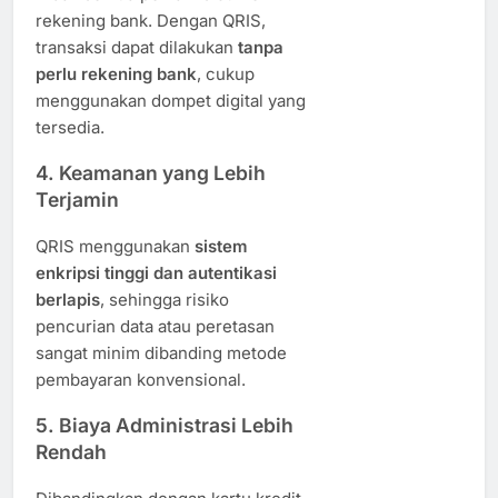
rekening bank. Dengan QRIS,
transaksi dapat dilakukan
tanpa
perlu rekening bank
, cukup
menggunakan dompet digital yang
tersedia.
4. Keamanan yang Lebih
Terjamin
QRIS menggunakan
sistem
enkripsi tinggi dan autentikasi
berlapis
, sehingga risiko
pencurian data atau peretasan
sangat minim dibanding metode
pembayaran konvensional.
5. Biaya Administrasi Lebih
Rendah