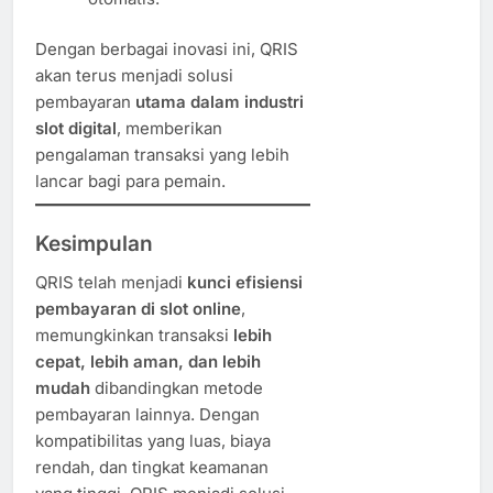
Dengan berbagai inovasi ini, QRIS
akan terus menjadi solusi
pembayaran
utama dalam industri
slot digital
, memberikan
pengalaman transaksi yang lebih
lancar bagi para pemain.
Kesimpulan
QRIS telah menjadi
kunci efisiensi
pembayaran di slot online
,
memungkinkan transaksi
lebih
cepat, lebih aman, dan lebih
mudah
dibandingkan metode
pembayaran lainnya. Dengan
kompatibilitas yang luas, biaya
rendah, dan tingkat keamanan