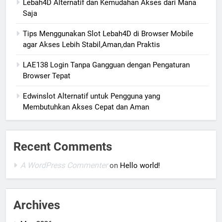
Lebah4D Alternatif dan Kemudahan Akses dari Mana
Saja
Tips Menggunakan Slot Lebah4D di Browser Mobile
agar Akses Lebih Stabil,Aman,dan Praktis
LAE138 Login Tanpa Gangguan dengan Pengaturan
Browser Tepat
Edwinslot Alternatif untuk Pengguna yang
Membutuhkan Akses Cepat dan Aman
Recent Comments
A WordPress Commenter
on
Hello world!
Archives