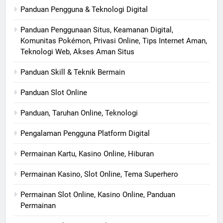
Panduan Pengguna & Teknologi Digital
Panduan Penggunaan Situs, Keamanan Digital,
Komunitas Pokémon, Privasi Online, Tips Internet Aman,
Teknologi Web, Akses Aman Situs
Panduan Skill & Teknik Bermain
Panduan Slot Online
Panduan, Taruhan Online, Teknologi
Pengalaman Pengguna Platform Digital
Permainan Kartu, Kasino Online, Hiburan
Permainan Kasino, Slot Online, Tema Superhero
Permainan Slot Online, Kasino Online, Panduan
Permainan