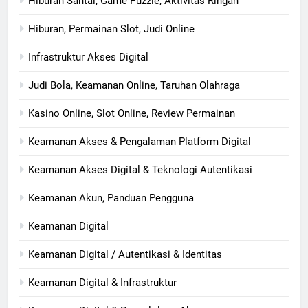
Hiburan Santai, Game Puzzle, Aktivitas Ringan
Hiburan, Permainan Slot, Judi Online
Infrastruktur Akses Digital
Judi Bola, Keamanan Online, Taruhan Olahraga
Kasino Online, Slot Online, Review Permainan
Keamanan Akses & Pengalaman Platform Digital
Keamanan Akses Digital & Teknologi Autentikasi
Keamanan Akun, Panduan Pengguna
Keamanan Digital
Keamanan Digital / Autentikasi & Identitas
Keamanan Digital & Infrastruktur