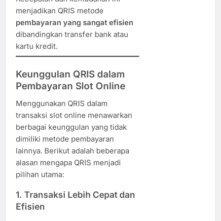
menjadikan QRIS metode
pembayaran yang sangat efisien
dibandingkan transfer bank atau
kartu kredit.
Keunggulan QRIS dalam
Pembayaran Slot Online
Menggunakan QRIS dalam
transaksi slot online menawarkan
berbagai keunggulan yang tidak
dimiliki metode pembayaran
lainnya. Berikut adalah beberapa
alasan mengapa QRIS menjadi
pilihan utama:
1. Transaksi Lebih Cepat dan
Efisien