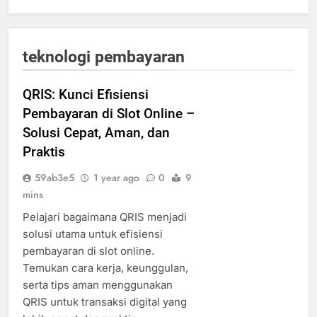
teknologi pembayaran
QRIS: Kunci Efisiensi
Pembayaran di Slot Online –
Solusi Cepat, Aman, dan
Praktis
59ab3e5
1 year ago
0
9
mins
Pelajari bagaimana QRIS menjadi
solusi utama untuk efisiensi
pembayaran di slot online.
Temukan cara kerja, keunggulan,
serta tips aman menggunakan
QRIS untuk transaksi digital yang