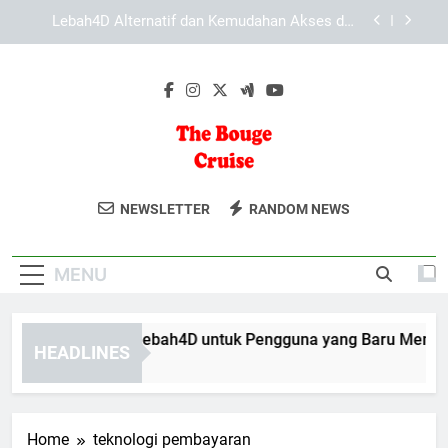
Skip
Tips Menggunakan Slot Lebah4D di Browser
to
Mobile agar Akses Lebih Stabil,Aman,dan Praktis
content
LAE138 Login Tanpa Gangguan dengan
Pengaturan Browser Tepat
Tips Praktis Slot Lebah4D untuk Pengguna yang
Baru Memulai
Lebah4D Alternatif dan Kemudahan Akses dari
Mana Saja
The Bouge
Nikmati Petualangan Wisata Laut Yang
Tips Menggunakan Slot Lebah4D di Browser
NEWSLETTER
RANDOM NEWS
Mobile agar Akses Lebih Stabil,Aman,dan Praktis
Cruise
Tak Terlupakan Bersama The Bouge
LAE138 Login Tanpa Gangguan dengan
Cruise. Pengalaman Seru Di Atas Kapal
Pengaturan Browser Tepat
MENU
Untuk Semua Usia.
ps Praktis Slot Lebah4D untuk Pengguna yang Baru Memulai
HEADLINES
Months Ago
Home
teknologi pembayaran