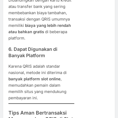
Dibandingkan dengan kartu kredit
atau transfer bank yang sering
membebankan biaya tambahan,
transaksi dengan QRIS umumnya
memiliki
biaya yang lebih rendah
atau bahkan gratis
di beberapa
platform.
6. Dapat Digunakan di
Banyak Platform
Karena QRIS adalah standar
nasional, metode ini diterima di
banyak platform slot online
,
memudahkan pemain dalam
memilih situs yang mendukung
pembayaran ini.
Tips Aman Bertransaksi