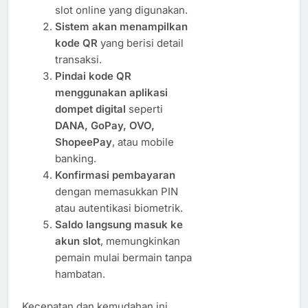
slot online yang digunakan.
Sistem akan menampilkan
kode QR
yang berisi detail
transaksi.
Pindai kode QR
menggunakan aplikasi
dompet digital
seperti
DANA, GoPay, OVO,
ShopeePay
, atau mobile
banking.
Konfirmasi pembayaran
dengan memasukkan PIN
atau autentikasi biometrik.
Saldo langsung masuk ke
akun slot
, memungkinkan
pemain mulai bermain tanpa
hambatan.
Kecepatan dan kemudahan ini