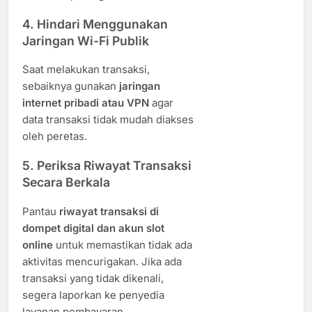
4. Hindari Menggunakan
Jaringan Wi-Fi Publik
Saat melakukan transaksi,
sebaiknya gunakan
jaringan
internet pribadi atau VPN
agar
data transaksi tidak mudah diakses
oleh peretas.
5. Periksa Riwayat Transaksi
Secara Berkala
Pantau
riwayat transaksi di
dompet digital dan akun slot
online
untuk memastikan tidak ada
aktivitas mencurigakan. Jika ada
transaksi yang tidak dikenali,
segera laporkan ke penyedia
layanan pembayaran.