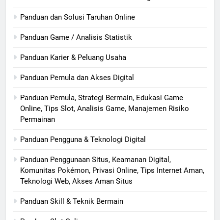
Panduan dan Solusi Taruhan Online
Panduan Game / Analisis Statistik
Panduan Karier & Peluang Usaha
Panduan Pemula dan Akses Digital
Panduan Pemula, Strategi Bermain, Edukasi Game
Online, Tips Slot, Analisis Game, Manajemen Risiko
Permainan
Panduan Pengguna & Teknologi Digital
Panduan Penggunaan Situs, Keamanan Digital,
Komunitas Pokémon, Privasi Online, Tips Internet Aman,
Teknologi Web, Akses Aman Situs
Panduan Skill & Teknik Bermain