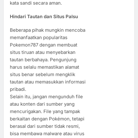
kata sandi secara aman.
Hindari Tautan dan Situs Palsu
Beberapa pihak mungkin mencoba
memanfaatkan popularitas
Pokemon787 dengan membuat
situs tiruan atau menyebarkan
tautan berbahaya. Pengunjung
harus selalu memastikan alamat
situs benar sebelum mengklik
tautan atau memasukkan informasi
pribadi.
Selain itu, jangan mengunduh file
atau konten dari sumber yang
mencurigakan. File yang tampak
berkaitan dengan Pokémon, tetapi
berasal dari sumber tidak resmi,
bisa membawa malware atau virus