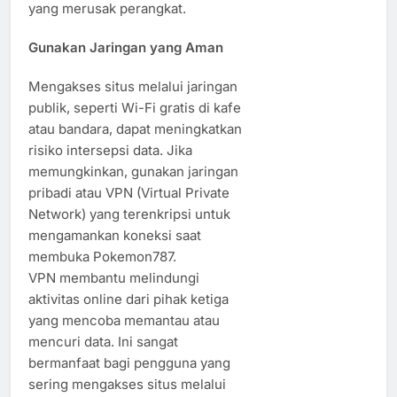
yang merusak perangkat.
Gunakan Jaringan yang Aman
Mengakses situs melalui jaringan
publik, seperti Wi-Fi gratis di kafe
atau bandara, dapat meningkatkan
risiko intersepsi data. Jika
memungkinkan, gunakan jaringan
pribadi atau VPN (Virtual Private
Network) yang terenkripsi untuk
mengamankan koneksi saat
membuka Pokemon787.
VPN membantu melindungi
aktivitas online dari pihak ketiga
yang mencoba memantau atau
mencuri data. Ini sangat
bermanfaat bagi pengguna yang
sering mengakses situs melalui