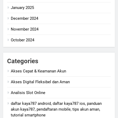
January 2025
December 2024
November 2024
October 2024
Categories
Akses Cepat & Keamanan Akun
Akses Digital Fleksibel dan Aman
Analisis Slot Online
daftar kaya787 android, daftar kaya787 ios, panduan
akun kaya787, pendaftaran mobile, tips akun aman,
tutorial smartphone