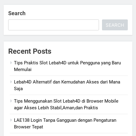
Search
SEARCH
Recent Posts
Tips Praktis Slot Lebah4D untuk Pengguna yang Baru
Memulai
Lebah4D Alternatif dan Kemudahan Akses dari Mana
Saja
Tips Menggunakan Slot Lebah4D di Browser Mobile
agar Akses Lebih Stabil,Aman,dan Praktis
LAE138 Login Tanpa Gangguan dengan Pengaturan
Browser Tepat