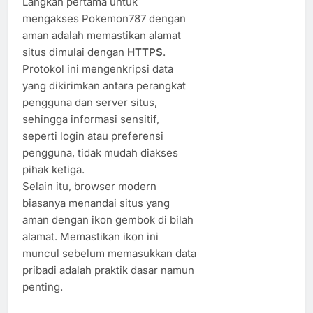
Langkah pertama untuk
mengakses Pokemon787 dengan
aman adalah memastikan alamat
situs dimulai dengan
HTTPS
.
Protokol ini mengenkripsi data
yang dikirimkan antara perangkat
pengguna dan server situs,
sehingga informasi sensitif,
seperti login atau preferensi
pengguna, tidak mudah diakses
pihak ketiga.
Selain itu, browser modern
biasanya menandai situs yang
aman dengan ikon gembok di bilah
alamat. Memastikan ikon ini
muncul sebelum memasukkan data
pribadi adalah praktik dasar namun
penting.