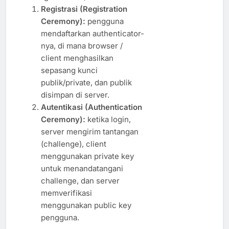
Registrasi (Registration
Ceremony):
pengguna
mendaftarkan authenticator-
nya, di mana browser /
client menghasilkan
sepasang kunci
publik/private, dan publik
disimpan di server.
Autentikasi (Authentication
Ceremony):
ketika login,
server mengirim tantangan
(challenge), client
menggunakan private key
untuk menandatangani
challenge, dan server
memverifikasi
menggunakan public key
pengguna.