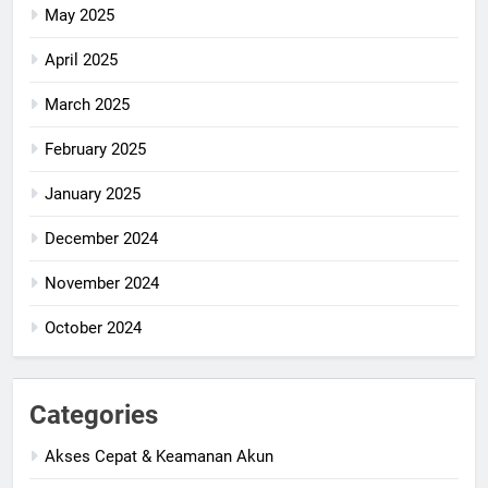
May 2025
April 2025
March 2025
February 2025
January 2025
December 2024
November 2024
October 2024
Categories
Akses Cepat & Keamanan Akun