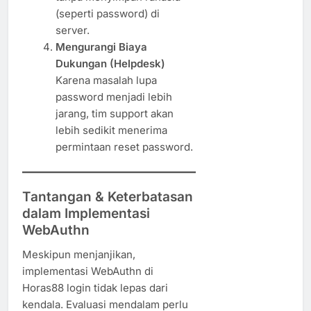
(seperti password) di
server.
Mengurangi Biaya
Dukungan (Helpdesk)
Karena masalah lupa
password menjadi lebih
jarang, tim support akan
lebih sedikit menerima
permintaan reset password.
Tantangan & Keterbatasan
dalam Implementasi
WebAuthn
Meskipun menjanjikan,
implementasi WebAuthn di
Horas88 login tidak lepas dari
kendala. Evaluasi mendalam perlu