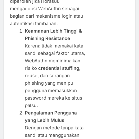
diperoleh jika Horas88
mengadopsi WebAuthn sebagai
bagian dari mekanisme login atau
autentikasi tambahan:
Keamanan Lebih Tinggi &
Phishing Resistance
Karena tidak memakai kata
sandi sebagai faktor utama,
WebAuthn meminimalkan
risiko
credential stuffing
,
reuse, dan serangan
phishing yang menipu
pengguna memasukkan
password mereka ke situs
palsu.
Pengalaman Pengguna
yang Lebih Mulus
Dengan metode tanpa kata
sandi atau menggunakan