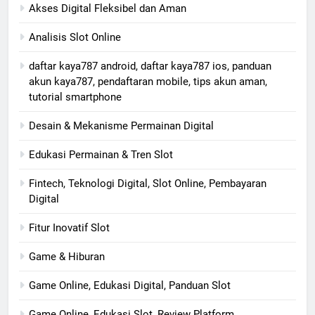
Akses Digital Fleksibel dan Aman
Analisis Slot Online
daftar kaya787 android, daftar kaya787 ios, panduan
akun kaya787, pendaftaran mobile, tips akun aman,
tutorial smartphone
Desain & Mekanisme Permainan Digital
Edukasi Permainan & Tren Slot
Fintech, Teknologi Digital, Slot Online, Pembayaran
Digital
Fitur Inovatif Slot
Game & Hiburan
Game Online, Edukasi Digital, Panduan Slot
Game Online, Edukasi Slot, Review Platform