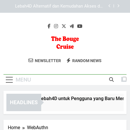
Skip
Tips Menggunakan Slot Lebah4D di Browser
to
Mobile agar Akses Lebih Stabil,Aman,dan Praktis
content
LAE138 Login Tanpa Gangguan dengan
Pengaturan Browser Tepat
Tips Praktis Slot Lebah4D untuk Pengguna yang
Baru Memulai
Lebah4D Alternatif dan Kemudahan Akses dari
Mana Saja
The Bouge
Nikmati Petualangan Wisata Laut Yang
Tips Menggunakan Slot Lebah4D di Browser
NEWSLETTER
RANDOM NEWS
Mobile agar Akses Lebih Stabil,Aman,dan Praktis
Cruise
Tak Terlupakan Bersama The Bouge
LAE138 Login Tanpa Gangguan dengan
Cruise. Pengalaman Seru Di Atas Kapal
Pengaturan Browser Tepat
MENU
Untuk Semua Usia.
ps Praktis Slot Lebah4D untuk Pengguna yang Baru Memulai
HEADLINES
Months Ago
Home
WebAuthn