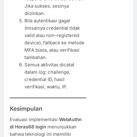
Jika sukses, sesinya
diizinkan.
Bila autentikasi gagal
(misalnya credential tidak
valid atau non-registered
device), fallback ke metode
MFA biasa, atau verifikasi
tambahan.
Semua aktivitas dicatat
dalam log: challenge,
credential ID, hasil
verifikasi, waktu, IP.
Kesimpulan
Evaluasi implementasi
WebAuthn
di Horas88 login
menunjukkan
bahwa teknologi ini memiliki