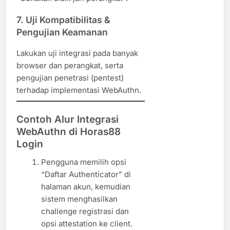
7. Uji Kompatibilitas &
Pengujian Keamanan
Lakukan uji integrasi pada banyak
browser dan perangkat, serta
pengujian penetrasi (pentest)
terhadap implementasi WebAuthn.
Contoh Alur Integrasi
WebAuthn di Horas88
Login
Pengguna memilih opsi
“Daftar Authenticator” di
halaman akun, kemudian
sistem menghasilkan
challenge registrasi dan
opsi attestation ke client.