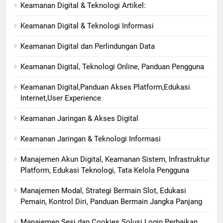
Keamanan Digital & Teknologi Artikel:
Keamanan Digital & Teknologi Informasi
Keamanan Digital dan Perlindungan Data
Keamanan Digital, Teknologi Online, Panduan Pengguna
Keamanan Digital,Panduan Akses Platform,Edukasi
Internet,User Experience
Keamanan Jaringan & Akses Digital
Keamanan Jaringan & Teknologi Informasi
Manajemen Akun Digital, Keamanan Sistem, Infrastruktur
Platform, Edukasi Teknologi, Tata Kelola Pengguna
Manajemen Modal, Strategi Bermain Slot, Edukasi
Pemain, Kontrol Diri, Panduan Bermain Jangka Panjang
Manajemen Sesi dan Cookies Solusi Login Perbaikan