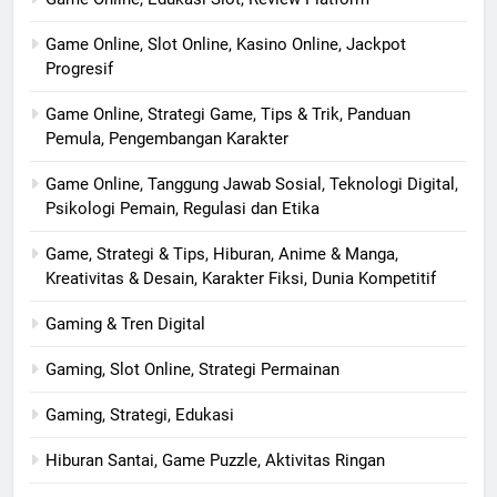
Game Online, Slot Online, Kasino Online, Jackpot
Progresif
Game Online, Strategi Game, Tips & Trik, Panduan
Pemula, Pengembangan Karakter
Game Online, Tanggung Jawab Sosial, Teknologi Digital,
Psikologi Pemain, Regulasi dan Etika
Game, Strategi & Tips, Hiburan, Anime & Manga,
Kreativitas & Desain, Karakter Fiksi, Dunia Kompetitif
Gaming & Tren Digital
Gaming, Slot Online, Strategi Permainan
Gaming, Strategi, Edukasi
Hiburan Santai, Game Puzzle, Aktivitas Ringan