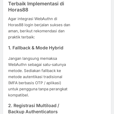
Terbaik Implementasi di
Horas88
Agar integrasi WebAuthn di
Horas88 login berjalan sukses dan
aman, berikut rekomendasi dan
praktik terbaik:
1. Fallback & Mode Hybrid
Jangan langsung memaksa
WebAuthn sebagai satu-satunya
metode. Sediakan fallback ke
metode autentikasi tradisional
(MFA berbasis OTP / aplikasi)
untuk pengguna tanpa perangkat
kompatibel.
2. Registrasi Multiload /
Backup Authenticators