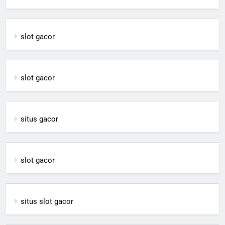
slot gacor
slot gacor
situs gacor
slot gacor
situs slot gacor