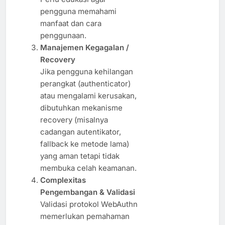
pengguna memahami
manfaat dan cara
penggunaan.
Manajemen Kegagalan /
Recovery
Jika pengguna kehilangan
perangkat (authenticator)
atau mengalami kerusakan,
dibutuhkan mekanisme
recovery (misalnya
cadangan autentikator,
fallback ke metode lama)
yang aman tetapi tidak
membuka celah keamanan.
Complexitas
Pengembangan & Validasi
Validasi protokol WebAuthn
memerlukan pemahaman