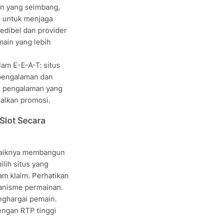
n yang seimbang,
ng untuk menjaga
redibel dan provider
ain yang lebih
lam E-E-A-T: situs
pengalaman dan
n pengalaman yang
alkan promosi.
Slot Secara
ebaiknya membangun
lih situs yang
am klaim. Perhatikan
anisme permainan.
nghargai pemain.
dengan RTP tinggi