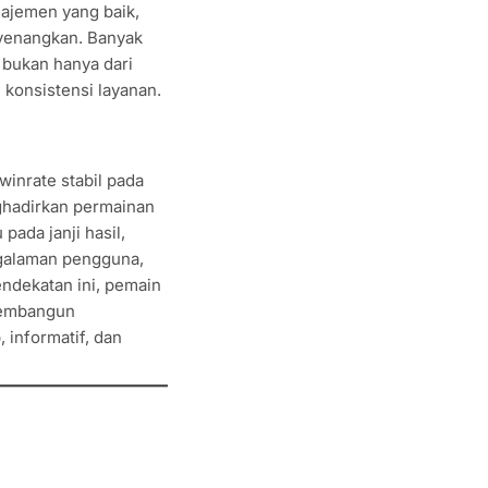
ajemen yang baik,
nyenangkan. Banyak
 bukan hanya dari
n konsistensi layanan.
 winrate stabil pada
hadirkan permainan
pada janji hasil,
engalaman pengguna,
endekatan ini, pemain
 membangun
 informatif, dan