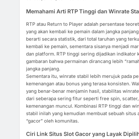
Memahami Arti RTP Tinggi dan Winrate Sta
RTP atau Return to Player adalah persentase teoreti
yang akan kembali ke pemain dalam jangka panjan
berarti secara statistik, dari total taruhan yang te
kembali ke pemain, sementara sisanya menjadi ma
dan platform. RTP tinggi sering dijadikan indikato
gambaran bahwa permainan dirancang lebih “ramah
jangka panjang.
Sementara itu, winrate stabil lebih merujuk pada p
kemenangan atau bonus yang terasa konsisten. Wal
yang benar-benar menjamin hasil, stabilitas winrat
dari seberapa sering fitur seperti free spin, scatter
kemenangan muncul. Kombinasi RTP tinggi dan win
stabil inilah yang kemudian membuat sebuah situs
“gacor” oleh komunitas.
Ciri Link Situs Slot Gacor yang Layak Dipili