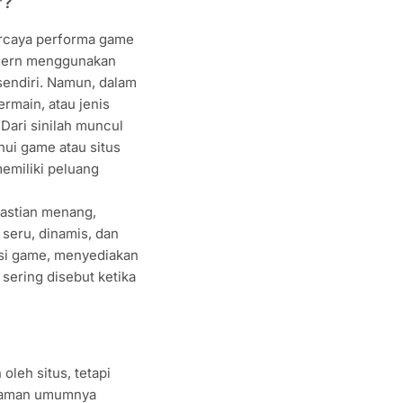
”?
percaya performa game
modern menggunakan
sendiri. Namun, dalam
rmain, atau jenis
 Dari sinilah muncul
hui game atau situs
emiliki peluang
pastian menang,
seru, dinamis, dan
ksi game, menyediakan
sering disebut ketika
oleh situs, tetapi
alaman umumnya