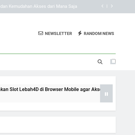
f dan Kemudahan Akses dari Mana Saja
r Akses Lebih Stabil,Aman,dan Praktis
uan dengan Pengaturan Browser Tepat
NEWSLETTER
RANDOM NEWS
h4D untuk Pengguna yang Baru Memulai
e Cruise. Pengalaman Seru Di Atas Kapal Untuk Semua Usia.
f dan Kemudahan Akses dari Mana Saja
r Akses Lebih Stabil,Aman,dan Praktis
uan dengan Pengaturan Browser Tepat
ah4D di Browser Mobile agar Akses Lebih Stabil,Aman,dan Pra