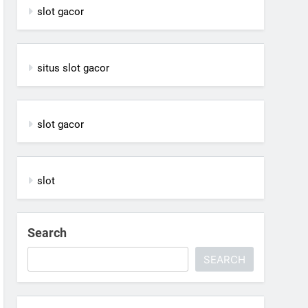
slot gacor
situs slot gacor
slot gacor
slot
Search
SEARCH