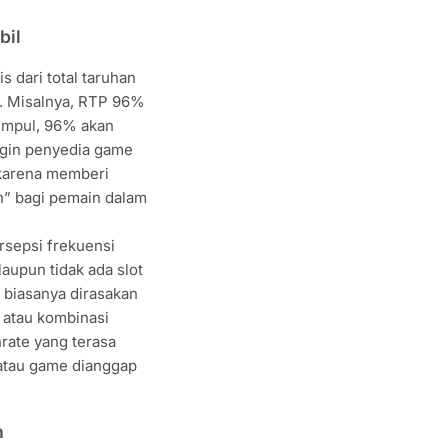
bil
s dari total taruhan
g. Misalnya, RTP 96%
rkumpul, 96% akan
rgin penyedia game
r karena memberi
” bagi pemain dalam
ersepsi frekuensi
aupun tidak ada slot
e biasanya dirasakan
, atau kombinasi
rate yang terasa
 atau game dianggap
h