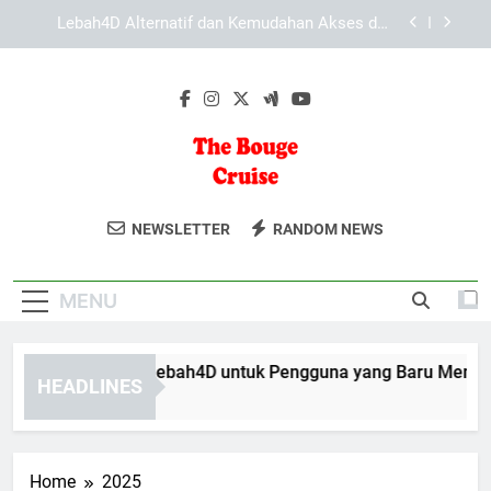
Skip
Tips Menggunakan Slot Lebah4D di Browser
to
Mobile agar Akses Lebih Stabil,Aman,dan Praktis
content
LAE138 Login Tanpa Gangguan dengan
Pengaturan Browser Tepat
Tips Praktis Slot Lebah4D untuk Pengguna yang
Baru Memulai
Lebah4D Alternatif dan Kemudahan Akses dari
Mana Saja
The Bouge
Nikmati Petualangan Wisata Laut Yang
Tips Menggunakan Slot Lebah4D di Browser
NEWSLETTER
RANDOM NEWS
Mobile agar Akses Lebih Stabil,Aman,dan Praktis
Cruise
Tak Terlupakan Bersama The Bouge
LAE138 Login Tanpa Gangguan dengan
Cruise. Pengalaman Seru Di Atas Kapal
Pengaturan Browser Tepat
MENU
Untuk Semua Usia.
ps Praktis Slot Lebah4D untuk Pengguna yang Baru Memulai
HEADLINES
Months Ago
Home
2025