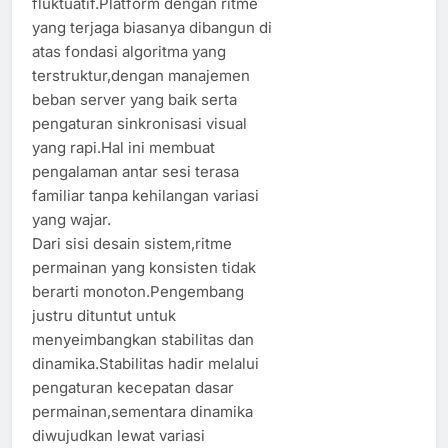
fluktuatif.Platform dengan ritme
yang terjaga biasanya dibangun di
atas fondasi algoritma yang
terstruktur,dengan manajemen
beban server yang baik serta
pengaturan sinkronisasi visual
yang rapi.Hal ini membuat
pengalaman antar sesi terasa
familiar tanpa kehilangan variasi
yang wajar.
Dari sisi desain sistem,ritme
permainan yang konsisten tidak
berarti monoton.Pengembang
justru dituntut untuk
menyeimbangkan stabilitas dan
dinamika.Stabilitas hadir melalui
pengaturan kecepatan dasar
permainan,sementara dinamika
diwujudkan lewat variasi