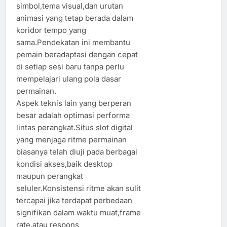
simbol,tema visual,dan urutan
animasi yang tetap berada dalam
koridor tempo yang
sama.Pendekatan ini membantu
pemain beradaptasi dengan cepat
di setiap sesi baru tanpa perlu
mempelajari ulang pola dasar
permainan.
Aspek teknis lain yang berperan
besar adalah optimasi performa
lintas perangkat.Situs slot digital
yang menjaga ritme permainan
biasanya telah diuji pada berbagai
kondisi akses,baik desktop
maupun perangkat
seluler.Konsistensi ritme akan sulit
tercapai jika terdapat perbedaan
signifikan dalam waktu muat,frame
rate,atau respons