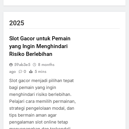
2025
Slot Gacor untuk Pemain
yang Ingin Menghindari
Risiko Berlebihan
59ab3e5
8 months
ago
0
5 mins
Slot gacor menjadi pilihan tepat
bagi pemain yang ingin
menghindari risiko berlebihan.
Pelajari cara memilih permainan,
strategi pengelolaan modal, dan
tips bermain aman agar
pengalaman slot online tetap
menyenangkan dan terkendali.