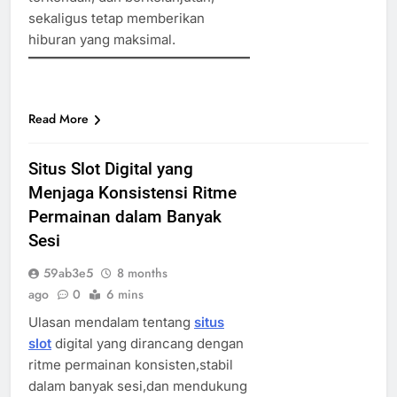
sekaligus tetap memberikan
hiburan yang maksimal.
Read More
Situs Slot Digital yang
Menjaga Konsistensi Ritme
Permainan dalam Banyak
Sesi
59ab3e5
8 months
ago
0
6 mins
Ulasan mendalam tentang
situs
slot
digital yang dirancang dengan
ritme permainan konsisten,stabil
dalam banyak sesi,dan mendukung