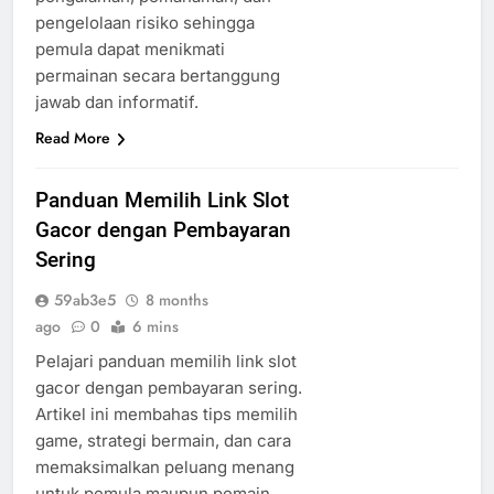
pengelolaan risiko sehingga
pemula dapat menikmati
permainan secara bertanggung
jawab dan informatif.
Read More
Panduan Memilih Link Slot
Gacor dengan Pembayaran
Sering
59ab3e5
8 months
ago
0
6 mins
Pelajari panduan memilih link slot
gacor dengan pembayaran sering.
Artikel ini membahas tips memilih
game, strategi bermain, dan cara
memaksimalkan peluang menang
untuk pemula maupun pemain