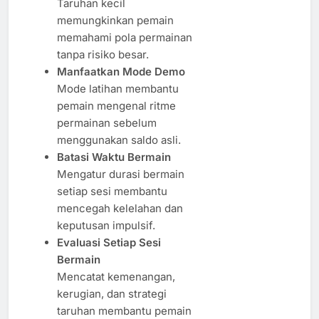
Taruhan kecil
memungkinkan pemain
memahami pola permainan
tanpa risiko besar.
Manfaatkan Mode Demo
Mode latihan membantu
pemain mengenal ritme
permainan sebelum
menggunakan saldo asli.
Batasi Waktu Bermain
Mengatur durasi bermain
setiap sesi membantu
mencegah kelelahan dan
keputusan impulsif.
Evaluasi Setiap Sesi
Bermain
Mencatat kemenangan,
kerugian, dan strategi
taruhan membantu pemain